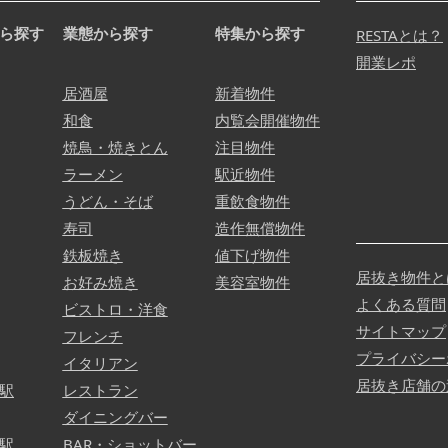
ら探す
業態から探す
特集から探す
RESTAとは？
開業レポ
居酒屋
新着物件
和食
内覧会開催物件
焼鳥・焼きとん
注目物件
ラーメン
駅近物件
うどん・そば
重飲食物件
寿司
造作無償物件
鉄板焼き
値下げ物件
居抜き物件と
お好み焼き
美容室物件
よくある質問
ビストロ・洋食
サイトマップ
フレンチ
プライバシー
イタリアン
居抜き店舗の
駅
レストラン
ダイニングバー
駅
BAR・ショットバー