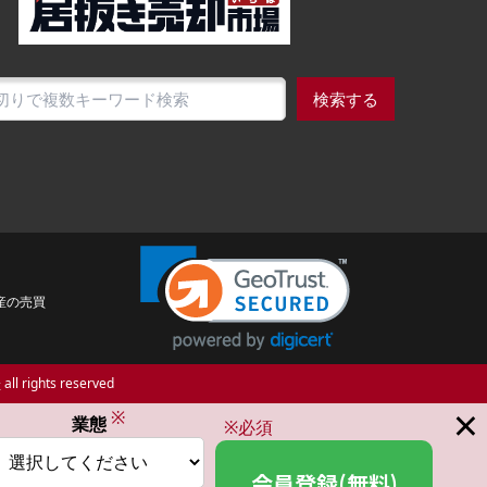
検索する
産の売買
場
all rights reserved
×
※
業態
※必須
会員登録(無料)