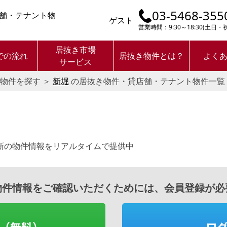
03-5468-355
舗・テナント物
ゲスト
営業時間：9:30～18:30(土日
居抜き市場
での流れ
居抜き物件とは？
よく
サービス
物件を探す
＞
新堀
の居抜き物件・貸店舗・テナント物件一覧
新の物件情報をリアルタイムで提供中
物件情報をご確認いただくためには、会員登録が必
（無料）
ロ