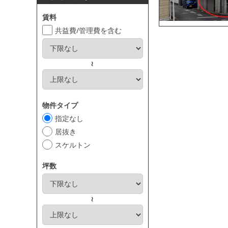
賃料
共益費/管理費を含む
～
物件タイプ
指定なし
居抜き
スケルトン
坪数
～