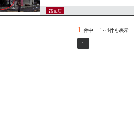
ださい。
路面店
1
件中
1
～
1
件を表示
1