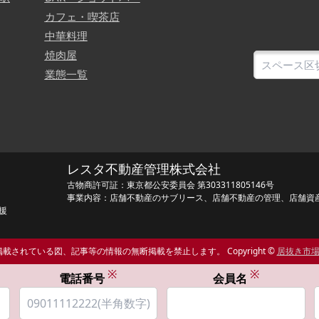
カフェ・喫茶店
中華料理
焼肉屋
業態一覧
レスタ不動産管理株式会社
古物商許可証：東京都公安委員会 第303311805146号
事業内容：店舗不動産のサブリース、店舗不動産の管理、店舗資
援
載されている図、記事等の情報の無断掲載を禁止します。 Copyright ©
居抜き市
※
※
電話番号
会員名