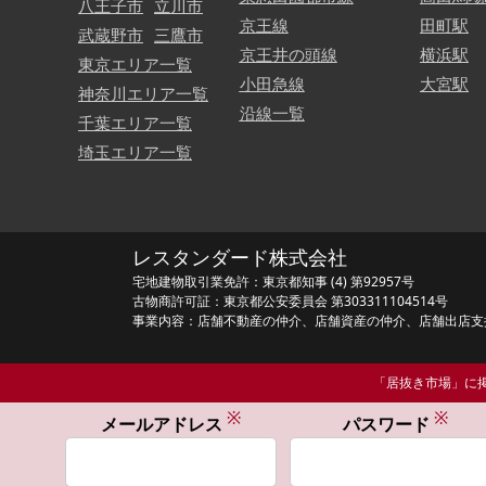
八王子市
立川市
京王線
田町駅
武蔵野市
三鷹市
京王井の頭線
横浜駅
東京エリア一覧
小田急線
大宮駅
神奈川エリア一覧
沿線一覧
千葉エリア一覧
埼玉エリア一覧
レスタンダード株式会社
宅地建物取引業免許：東京都知事 (4) 第92957号
古物商許可証：東京都公安委員会 第303311104514号
事業内容：店舗不動産の仲介、店舗資産の仲介、店舗出店支
「居抜き市場」に掲
※
※
メールアドレス
パスワード