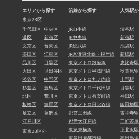
エリアから探す
沿線から探す
人気駅か
東京23区
千代田区
中央区
JR山手線
渋谷駅
港区
新宿区
JR中央線
新宿駅
文京区
台東区
JR総武線
池袋駅
墨田区
江東区
JR京浜東北線・根岸線
新橋駅
品川区
目黒区
東京メトロ銀座線
恵比寿駅
大田区
世田谷区
東京メトロ半蔵門線
秋葉原駅
渋谷区
中野区
東京メトロ丸ノ内線
上野駅
杉並区
豊島区
東京メトロ千代田線
目黒駅
北区
荒川区
東京メトロ有楽町線
神田駅
板橋区
練馬区
東京メトロ日比谷線
飯田橋駅
足立区
葛飾区
都営三田線
吉祥寺駅
江戸川区
都営大江戸線
三軒茶屋
東急東横線
下北沢駅
東京23区外
東急田園都市線
高田馬場