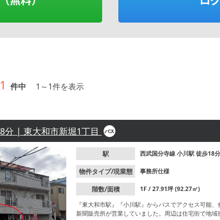
1
件中
1
～
1
件を表示
18分 | 東大和市新堀1丁目
バス
駅
西武国分寺線
小川駅
徒歩18
物件タイプ/現業態
事務所仕様
階数/面積
1F / 27.91坪 (92.27㎡)
『東大和市駅』『小川駅』からバスでアクセス可能、
新聞販売所が営業していました。周辺は住宅街で地域