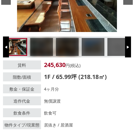
Previous
Next
245,630
賃料
円(税込)
1F / 65.99坪 (218.18㎡)
階数/面積
敷金・保証金
4ヶ月分
造作代金
無償譲渡
飲食条件
飲食可
物件タイプ/現業態
居抜き / 居酒屋