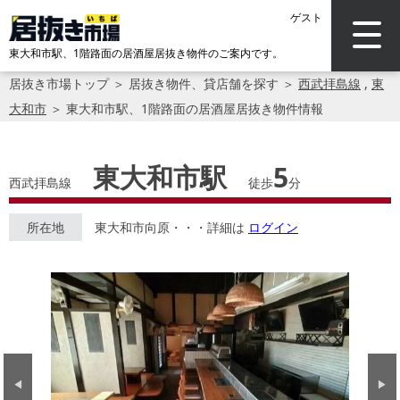
ゲスト
東大和市駅、1階路面の居酒屋居抜き物件のご案内です。
居抜き市場トップ
＞
居抜き物件、貸店舗を探す
＞
西武拝島線
,
東
大和市
＞
東大和市駅、1階路面の居酒屋居抜き物件情報
東大和市駅
5
西武拝島線
徒歩
分
所在地
東大和市向原・・・詳細は
ログイン
Previous
Next