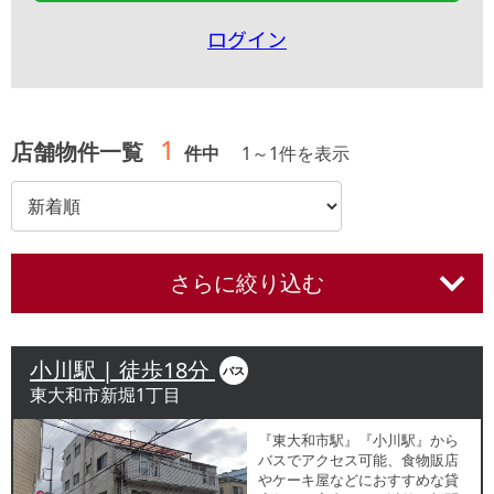
ログイン
1
店舗物件一覧
件中
1
～
1
件を表示
さらに絞り込む
小川駅 | 徒歩18分
バス
東大和市新堀1丁目
『東大和市駅』『小川駅』から
バスでアクセス可能、食物販店
やケーキ屋などにおすすめな貸