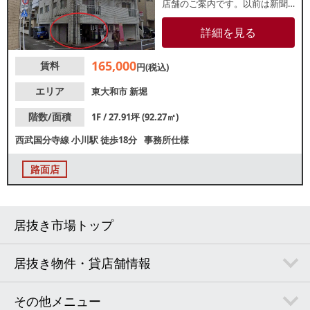
店舗のご案内です。以前は新聞
販売所が営業していました。周
辺は住宅街で地域密着型の営業
詳細を見る
に最適なエリアです。諸条件
等、お気軽にお問合せくださ
165,000
賃料
い。
円(税込)
エリア
東大和市
新堀
階数/面積
1F / 27.91坪 (92.27㎡)
西武国分寺線
小川駅
徒歩18分
事務所仕様
路面店
居抜き市場トップ
居抜き物件・貸店舗情報
その他メニュー