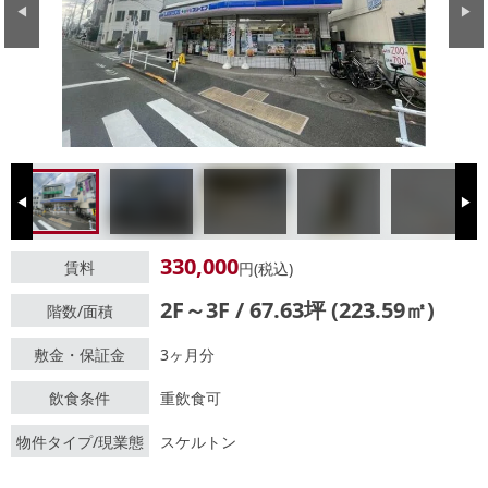
Previous
Next
Previous
Next
330,000
賃料
円(税込)
2F～3F / 67.63坪 (223.59㎡)
階数/面積
敷金・保証金
3ヶ月分
飲食条件
重飲食可
物件タイプ/現業態
スケルトン