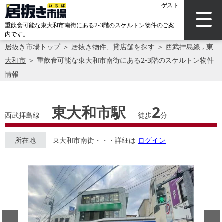
ゲスト
重飲食可能な東大和市南街にある2-3階のスケルトン物件のご案
内です。
居抜き市場トップ
＞
居抜き物件、貸店舗を探す
＞
西武拝島線
,
東
大和市
＞
重飲食可能な東大和市南街にある2-3階のスケルトン物件
情報
東大和市駅
2
西武拝島線
徒歩
分
所在地
東大和市南街・・・詳細は
ログイン