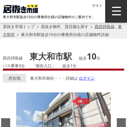
ゲスト
東大和市駅徒歩10分の事務所仕様の店舗物件のご案内です。
居抜き市場トップ
＞
居抜き物件、貸店舗を探す
＞
西武拝島線
,
東
大和市
＞
東大和市駅徒歩10分の事務所仕様の店舗物件詳細
東大和市駅
10
西武拝島線
徒歩
分
バス乗車3分
「南街入口」
徒歩1分
所在地
東大和市南街・・・詳細は
ログイン