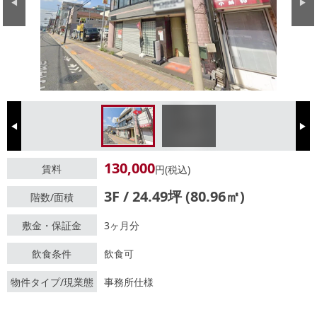
Previous
Next
Previous
Next
130,000
賃料
円(税込)
3F / 24.49坪 (80.96㎡)
階数/面積
敷金・保証金
3ヶ月分
飲食条件
飲食可
物件タイプ/現業態
事務所仕様