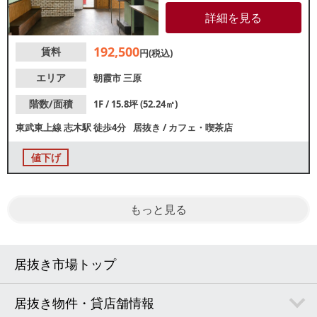
フラ】電灯：有 動力：有
ガス：4号メーター 水
詳細を見る
道：13mm 【厨房排気】無【空
調】有 / 業務用【グリスト】有 /
192,500
賃料
地中埋設型 【席数】無【トイ
円(税込)
レ】無 【閉店理由】移転
【営業年数】3年6ヶ月【営業時
エリア
朝霞市
三原
間制限】24時まで 【不可業
態】スナック、焼き鳥、焼き魚
階数/面積
1F / 15.8坪 (52.24㎡)
【引渡状態】居抜き 【間口】約
東武東上線
志木駅
徒歩4分
居抜き
/
カフェ・喫茶店
4.1ｍ 【天高】約2.7ｍ ※本紙記
載の店舗情報は正確性を保証す
るものではございません。
値下げ
もっと見る
居抜き市場トップ
居抜き物件・貸店舗情報