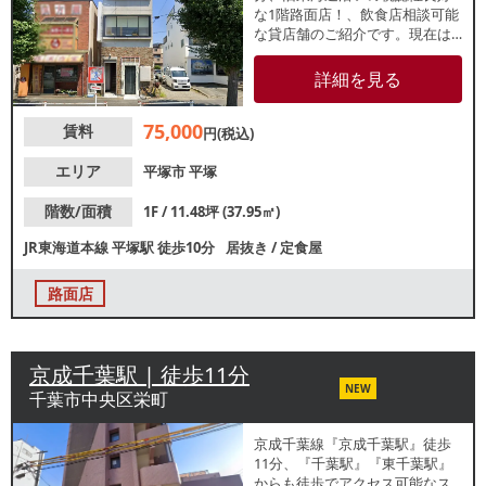
な1階路面店！、飲食店相談可能
な貸店舗のご紹介です。現在は
定食屋が営業中。奥には住宅街
が広がっており、地域密着型店
詳細を見る
舗に最適です。近隣住民の生活
動線上でテイクアウト需要も期
75,000
賃料
待できます。業種等、お気軽に
円(税込)
お問合せください。
エリア
平塚市
平塚
階数/面積
1F / 11.48坪 (37.95㎡)
JR東海道本線
平塚駅
徒歩10分
居抜き
/
定食屋
路面店
京成千葉駅 | 徒歩11分
NEW
千葉市中央区栄町
京成千葉線『京成千葉駅』徒歩
11分、『千葉駅』『東千葉駅』
からも徒歩でアクセス可能なス