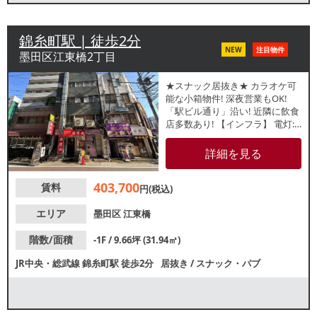
錦糸町駅 | 徒歩2分
NEW
注目物件
墨田区江東橋2丁目
★スナック居抜き★ カラオケ可
能な小箱物件! 深夜営業もOK!
「駅ビル通り」沿い! 近隣に飲食
店多数あり! 【インフラ】 電灯:
有 動力:有 ガス:3号メータ
ー 水道 : 25mm 【厨房排気】
詳細を見る
有/換気扇 【空調】 有 / 業務用
【席数】 カウンター10席 【閉店
403,700
賃料
理由】売上不振 【営業年数】 約
円(税込)
5年 【不可業態】無し 【営業時
間制限】無し 【間口】約1.9m
エリア
墨田区
江東橋
【天高】 約2.4m 【グリスト】
無 【トイレ】 有/洋式 【引渡状
階数/面積
-1F / 9.66坪 (31.94㎡)
態】 居抜き ※店舗情報は正確性
JR中央・総武線
錦糸町駅
徒歩2分
居抜き
/
スナック・パブ
を保証するものではございませ
ん。