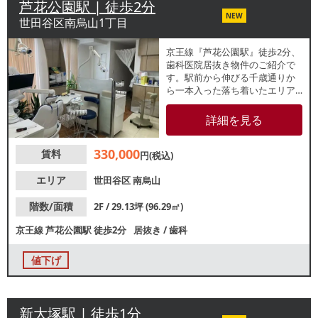
芦花公園駅 | 徒歩2分
NEW
世田谷区南烏山1丁目
京王線『芦花公園駅』徒歩2分、
歯科医院居抜き物件のご紹介で
す。駅前から伸びる千歳通りか
ら一本入った落ち着いたエリア
に位置しています。周辺は中高
マンションや戸建てなど住居が
詳細を見る
多く、地域に根差した営業をお
考えの方におすすめです。諸条
330,000
賃料
件等、お気軽にお問合せくださ
円(税込)
い。
エリア
世田谷区
南烏山
階数/面積
2F / 29.13坪 (96.29㎡)
京王線
芦花公園駅
徒歩2分
居抜き
/
歯科
値下げ
新大塚駅 | 徒歩1分