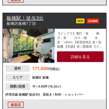
板橋駅 | 徒歩3分
NEW
注目物件
板橋区板橋1丁目
【インフラ】電灯：有 動
力：有 ガス：無 水
道：13mm 【厨房排気】有 / 送
風機 【空調】有 / 業務用 【グリ
スト】無 【席数】 テーブル8
席 【トイレ】有 / ウォシュレ
詳細を見る
ット 【閉店理由】体調不良
【営業年数】1年 【営業時間制
171,600
賃料
限】9～22時 【不可業態】
円(税込)
カラオケ、楽器演奏不可 【引渡
状態】居抜き 【間口】約3.9ｍ
エリア
板橋区
板橋
【天高】2400mm ※店舗情報は
正確性を保証するものではござ
階数/面積
1F / 4.93坪 (16.32㎡)
いません。
JR埼京線
板橋駅
徒歩3分
居抜き
/
BAR・ショットバー
路面店