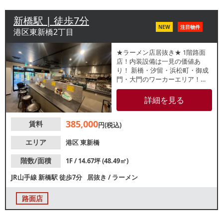
新橋駅 | 徒歩7分
NEW
注目物件
港区東新橋2丁目
★ラーメン店居抜き★ 1階路面
店！内装設備は一見の価値あ
り！ 新橋・汐留・浜松町・御成
門・大門のワーカーエリア！
【インフラ】電灯：有 動
力：有 ガス：6号メーター
詳細を見る
水道：20mm 【厨房排気】
有 /送風機【空調】有 / 業務用
385,000
賃料
【グリスト】有 /地中埋設型
円(税込)
【席数】カウンター15席【トイ
レ】有 /洋式 【閉店理由】別事
エリア
港区
東新橋
業専念 【営業年数】約3年
【営業時間制限】24時まで
階数/面積
1F / 14.67坪 (48.49㎡)
【不可業態】カラオケ・演奏
JR山手線
新橋駅
徒歩7分
居抜き
/
ラーメン
【引渡状態】居抜き 【間口】約
5.4ｍ 【天高】約2.5ｍ ※店舗情
報は正確性を保証するものでは
路面店
ございません。