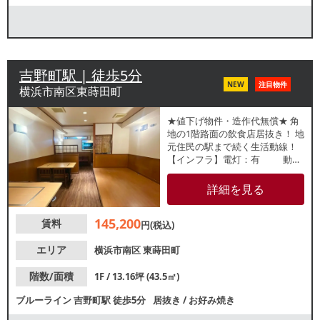
吉野町駅 | 徒歩5分
NEW
注目物件
横浜市南区東蒔田町
★値下げ物件・造作代無償★ 角
地の1階路面の飲食店居抜き！ 地
元住民の駅まで続く生活動線！
【インフラ】電灯：有 動
力：有 ガス：6号メーター
水道：13mm 【厨房排気】
詳細を見る
有 /台所換気扇 【空調】無 【グ
リスト】無 【席数】テーブル12
145,200
賃料
席 【トイレ】有 /洋式 【閉店
円(税込)
理由】引退 【営業年数】約8
年 【営業時間制限】24時ま
エリア
横浜市南区
東蒔田町
で 【不可業態】カラオケ、
演奏 【引渡状態】居抜き 【間
階数/面積
1F / 13.16坪 (43.5㎡)
口】約3.6ｍ 【天高】約2.5ｍ ※
ブルーライン
吉野町駅
徒歩5分
居抜き
/
お好み焼き
記載の店舗情報は正確性を保証
するものではございません。