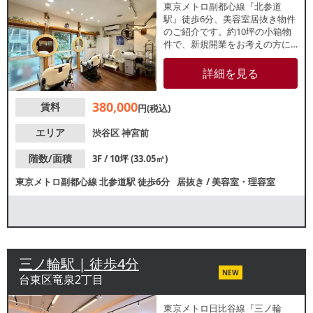
東京メトロ副都心線『北参道
駅』徒歩6分、美容室居抜き物件
のご紹介です。約10坪の小箱物
件で、新規開業をお考えの方に
もおすすめです。原宿エリアの
美容室激戦区で出店のチャンス
詳細を見る
です！ぜひお気軽にお問合せく
ださい。
380,000
賃料
円(税込)
エリア
渋谷区
神宮前
階数/面積
3F / 10坪 (33.05㎡)
東京メトロ副都心線
北参道駅
徒歩6分
居抜き
/
美容室・理容室
三ノ輪駅 | 徒歩4分
NEW
台東区竜泉2丁目
東京メトロ⽇⽐⾕線『三ノ輪