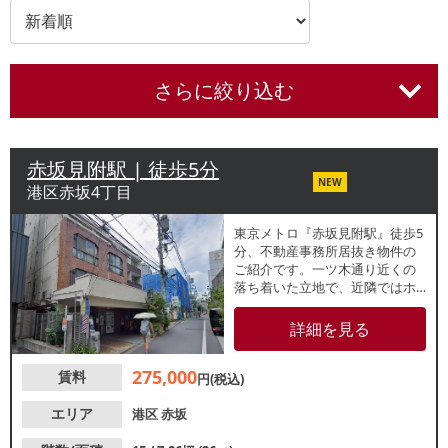
さらに絞り込む
赤坂見附駅 | 徒歩5分
NEW
港区赤坂4丁目
東京メトロ『赤坂見附駅』徒歩5
分、不動産事務所居抜き物件の
ご紹介です。一ツ木通り近くの
落ち着いた立地で、近隣ではホ
テルや飲食店、事務所等が点在
するエリアです。アパレルショ
詳細を見る
ップや雑貨店、アクセサリーシ
ョップ等の業態いおすすめ。諸
275,000
賃料
条件等、お気軽にお問合せくだ
円(税込)
さい。
エリア
港区
赤坂