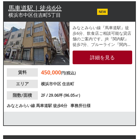
馬車道駅 | 徒歩6分
NEW
横浜市中区住吉町5丁目
みなとみらい線『馬車道駅』徒
歩6分、飲食店ご相談可能な貸店
舗のご案内です。JR『関内駅』
徒歩7分、ブルーライン『関内
駅』徒歩3分も利用可能。現在再
開発中の関内周辺店舗です。
詳細を見る
「六道の辻通り」沿いビルの2
階。業種等お気軽にお問い合わ
450,000
賃料
せください。
円(税込)
エリア
横浜市中区
住吉町
階数/面積
2F / 29.06坪 (96.05㎡)
みなとみらい線
馬車道駅
徒歩6分
事務所仕様