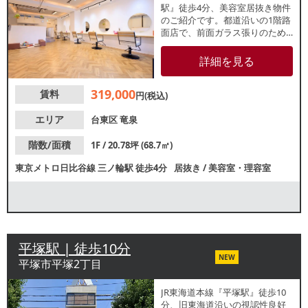
駅』徒歩4分、美容室居抜き物件
のご紹介です。都道沿いの1階路
面店で、前面ガラス張りのため
視認性良好。店内は約20.78坪の
サイズ感で、現在はセット面6席
詳細を見る
レイアウトで使用中です。駅か
らアクセス良好で通いやすく、
319,000
賃料
リピーター獲得が期待できま
円(税込)
す。ぜひお気軽にお問合せくだ
さい。
エリア
台東区
竜泉
階数/面積
1F / 20.78坪 (68.7㎡)
東京メトロ日比谷線
三ノ輪駅
徒歩4分
居抜き
/
美容室・理容室
平塚駅 | 徒歩10分
NEW
平塚市平塚2丁目
JR東海道本線『平塚駅』徒歩10
分、旧東海道沿いの視認性良好