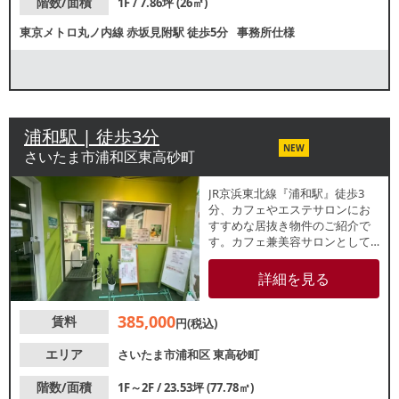
階数/面積
1F / 7.86坪 (26㎡)
東京メトロ丸ノ内線
赤坂見附駅
徒歩5分
事務所仕様
浦和駅 | 徒歩3分
NEW
さいたま市浦和区東高砂町
JR京浜東北線『浦和駅』徒歩3
分、カフェやエステサロンにお
すすめな居抜き物件のご紹介で
す。カフェ兼美容サロンとして
使用されている、1～2階一棟貸
店舗で、各階約11.7坪のコンパ
詳細を見る
クトな店舗です。内装と同じ
く、鮮やかなグリーンの外装
385,000
賃料
で、目立つ建物です。近くには
円(税込)
前地通り商店街もあり、地域に
根差した店舗をお考えの方にお
エリア
さいたま市浦和区
東高砂町
すすめです。諸条件等、お気軽
にお問合せください
階数/面積
1F～2F / 23.53坪 (77.78㎡)