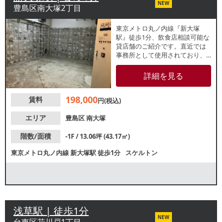
NEW
豊島区南大塚2丁目
東京メトロ丸ノ内線『新大塚
駅』徒歩1分、飲食店相談可能な
貸店舗のご紹介です。直近では
事務所として使用されており、
スナックの出店歴もございま
す。大通りに面した建物近1階
詳細を見る
で、駅至近でもあるため、アク
セスしやすい立地です。業種等
198,000
賃料
お気軽にお問合せください。
円(税込)
エリア
豊島区
南大塚
階数/面積
-1F / 13.06坪 (43.17㎡)
東京メトロ丸ノ内線
新大塚駅
徒歩1分
スケルトン
浅草駅 | 徒歩1分
NEW