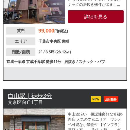
ナックの居抜き物件が出まし
た！造作代無償のため類似業態
ご希望の方は初期費用を抑えて
詳細を見る
の開業が可能です。他フロアで
も多数バー・スナックが営業す
99,000
賃料
るソシアルビル内2階一区画。周
円(税込)
辺にはコインパーキングが複数
ございます。諸条件等、お気軽
エリア
千葉市中央区
栄町
にお問合せください。
階数/面積
2F / 8.5坪 (28.12㎡)
京成千葉線
京成千葉駅
徒歩11分
居抜き
/
スナック・パブ
白山駅 | 徒歩3分
NEW
注目物件
文京区向丘1丁目
中山道沿い 視認性良好な1階路
面店 人気の文京エリア ワンオ
ペ可能な小箱物件 【インフラ】
電灯：有 動力：無 ガ