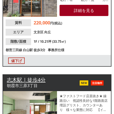
ス：メーター無し（配管有り）
水道：20mm 【厨房排気】
詳細を見る
無【空調】有 / 家庭用【グリス
ト】無 【席数】無【トイレ】有
220,000
賃料
/洋式 【閉店理由】移転 【営
円(税込)
業年数】12年【営業時間制限】
24時まで 【不可業態】焼き
エリア
文京区
向丘
鳥、カレー、ラーメンNG【引渡
状態】事務所仕様 【間口】約2.0
階数/面積
1F / 10.21坪 (33.75㎡)
ｍ【天高】約2.6ｍ ※店舗情報は
都営三田線
白山駅
徒歩3分
事務所仕様
正確性を保証するものではござ
いません。
値下げ
志木駅 | 徒歩4分
NEW
注目物件
朝霞市三原3丁目
★ファストフード店居抜き★ 線
路沿い 視認性良好な1階路面店
埋設グリスト、カウンターあ
り 様々な業態に対応 【イン