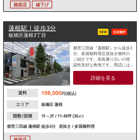
路面店
値下げ
蓮根駅 | 徒歩3分
NEW
注目物件
板橋区蓮根3丁目
都営三田線『蓮根駅』から徒歩3
分、多国籍料理店居抜き物件の
ご紹介です。高島通り沿いの視
認性良好な角地です。周辺には
飲食店やスーパーマーケットが
点在し、地域住民の日常的な往
詳細を見る
来が活発なエリアです 。通勤・
帰宅客が通る生活動線上に位置
198,000
賃料
し、地域に根差した営業をお考
円(税込)
えの方におすすめです。
エリア
板橋区
蓮根
階数/面積
1F～2F / 11.49坪 (38㎡)
都営三田線
蓮根駅
徒歩3分
居抜き
/
多国籍料理
路面店