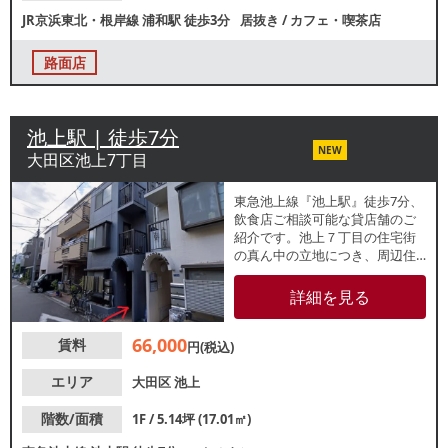
JR京浜東北・根岸線
浦和駅
徒歩3分
居抜き
/
カフェ・喫茶店
路面店
池上駅 | 徒歩7分
NEW
大田区池上7丁目
東急池上線『池上駅』徒歩7分、
飲食店ご相談可能な貸店舗のご
紹介です。池上７丁目の住宅街
の真ん中の立地につき、周辺住
民を対象にした教室やサービス
店、作業場などの出店におすす
詳細を見る
めです。ご興味のあるお客浅様
は、まずはお気軽にご相談くだ
66,000
賃料
さい。
円(税込)
エリア
大田区
池上
階数/面積
1F / 5.14坪 (17.01㎡)