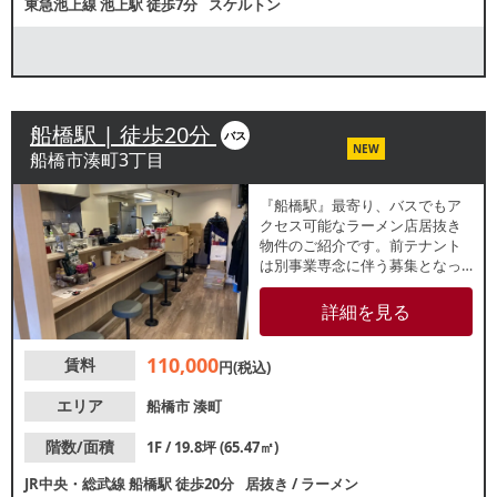
東急池上線
池上駅
徒歩7分
スケルトン
船橋駅 | 徒歩20分
バス
NEW
船橋市湊町3丁目
『船橋駅』最寄り、バスでもア
クセス可能なラーメン店居抜き
物件のご紹介です。前テナント
は別事業専念に伴う募集となっ
ており、未営業。造作設備は新
古品となっております。周辺に
詳細を見る
は住宅地に加え、市役所や自動
車教習所などもあり、近隣住民
110,000
賃料
の日常利用をはじめ、施設利用
円(税込)
者や周辺で働く方のランチ・夕
食需要も取り込みやすい環境で
エリア
船橋市
湊町
す。
階数/面積
1F / 19.8坪 (65.47㎡)
JR中央・総武線
船橋駅
徒歩20分
居抜き
/
ラーメン