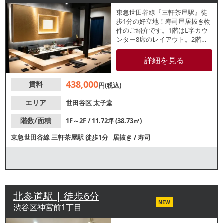
東急世田谷線『三軒茶屋駅』徒
歩1分の好立地！寿司屋居抜き物
件のご紹介です。1階はL字カウ
ンター8席のレイアウト。2階に
は個室がございます。住居横の
細い通路を進んだ奥に現れる隠
詳細を見る
れ家店舗で、会員制の飲食店に
もおすすめです。業種等お気軽
438,000
賃料
にお問合せください。
円(税込)
エリア
世田谷区
太子堂
階数/面積
1F～2F / 11.72坪 (38.73㎡)
東急世田谷線
三軒茶屋駅
徒歩1分
居抜き
/
寿司
北参道駅 | 徒歩6分
NEW
渋谷区神宮前1丁目