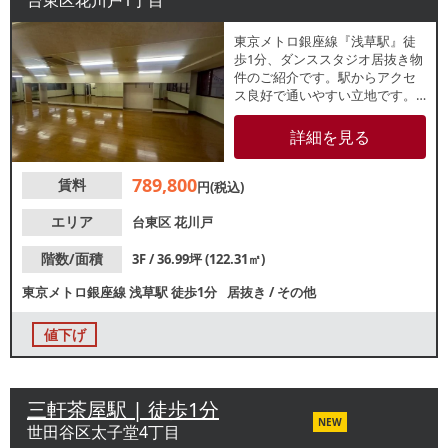
台東区花川戸1丁目
東京メトロ銀座線『浅草駅』徒
歩1分、ダンススタジオ居抜き物
件のご紹介です。駅からアクセ
ス良好で通いやすい立地です。
松屋浅草目の前、江戸川通に面
したビルの3階テナント！スポー
詳細を見る
ツジムやピラティススタジオ等
にもおすすめです。業種等、お
789,800
賃料
気軽にお問合せください。
円(税込)
エリア
台東区
花川戸
階数/面積
3F / 36.99坪 (122.31㎡)
東京メトロ銀座線
浅草駅
徒歩1分
居抜き
/
その他
値下げ
三軒茶屋駅 | 徒歩1分
NEW
世田谷区太子堂4丁目