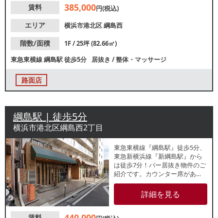
385,000
賃料
円(税込)
エリア
横浜市港北区
綱島西
階数/面積
1F / 25坪 (82.66㎡)
東急東横線
綱島駅
徒歩5分
居抜き
/
整体・マッサージ
路面店
綱島駅 | 徒歩5分
横浜市港北区綱島西2丁目
東急東横線『綱島駅』徒歩5分、
東急新横浜線『新綱島駅』から
は徒歩7分！バー居抜き物件のご
紹介です。カウンター席があ
り、類似業態ご希望の方におす
すめです。再開発の進む人気エ
詳細を見る
リアで出店のチャンス！人通り
多く、多数店舗が建ち並ぶ五番
440,000
賃料
街通り沿い路面店です。諸条件