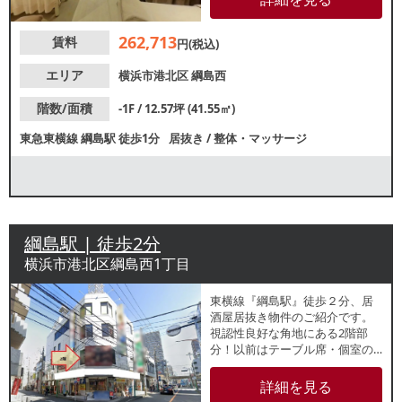
クや美容系サロンのご相談も可
能です。スケルトン引渡しのご
262,713
賃料
相談も可能ですのでお気軽にお
円(税込)
問合せください。
エリア
横浜市港北区
綱島西
階数/面積
-1F / 12.57坪 (41.55㎡)
東急東横線
綱島駅
徒歩1分
居抜き
/
整体・マッサージ
綱島駅 | 徒歩2分
横浜市港北区綱島西1丁目
東横線『綱島駅』徒歩２分、居
酒屋居抜き物件のご紹介です。
視認性良好な角地にある2階部
分！以前はテーブル席・個室の
ある全80席のレイアウトで使用
されていました。詳細、ご不明
詳細を見る
点等はお気軽にレスタンダード