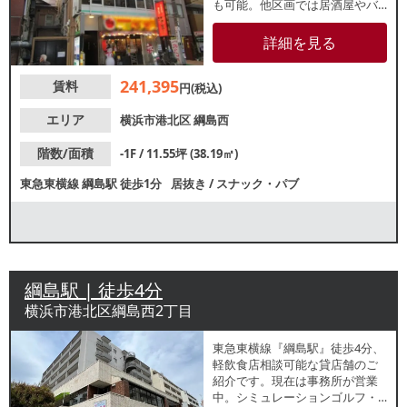
も可能。他区画では居酒屋やバ
ー、スナックや美容室などが営
業中です。諸条件等、お気軽に
詳細を見る
お問合せください。
241,395
賃料
円(税込)
エリア
横浜市港北区
綱島西
階数/面積
-1F / 11.55坪 (38.19㎡)
東急東横線
綱島駅
徒歩1分
居抜き
/
スナック・パブ
綱島駅 | 徒歩4分
横浜市港北区綱島西2丁目
東急東横線『綱島駅』徒歩4分、
軽飲食店相談可能な貸店舗のご
紹介です。現在は事務所が営業
中。シミュレーションゴルフ・