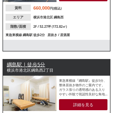
までお問い合わせください。
660,000
賃料
円(税込)
エリア
横浜市港北区
綱島西
階数/面積
2F / 52.27坪 (172.82㎡)
東急東横線
綱島駅
徒歩2分
居抜き
/
居酒屋
綱島駅 | 徒歩5分
横浜市港北区綱島西2丁目
東急東横線『綱島駅』徒歩5分、
整体居抜き物件のご案内です。
ガラス張りの透明感のある入り
やすい外観で視認性良好な角地
の路面店！店内はベッド4台のレ
イアウトです。諸条件等、お気
詳細を見る
軽にお問合せください。