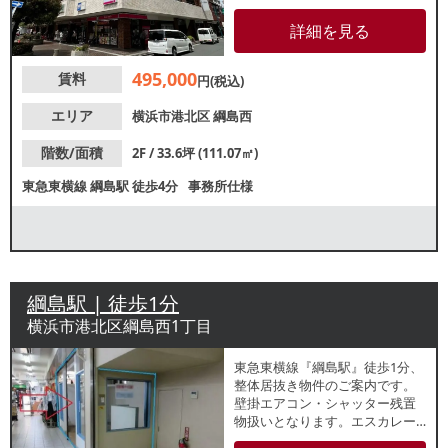
リラクゼーションマッサージ店
の入居歴もございます。周辺は
詳細を見る
でも飲食店等多くの店舗が盛業
中で、地域住民が集まる好立
495,000
賃料
地！業種等お気軽にお問合せく
円(税込)
ださい。
エリア
横浜市港北区
綱島西
階数/面積
2F / 33.6坪 (111.07㎡)
東急東横線
綱島駅
徒歩4分
事務所仕様
綱島駅 | 徒歩1分
横浜市港北区綱島西1丁目
東急東横線『綱島駅』徒歩1分、
整体居抜き物件のご案内です。
壁掛エアコン・シャッター残置
物扱いとなります。エスカレー
ター・エレベーター設備ありま