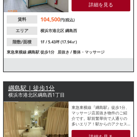
す。営業時間は9時から21時まで
詳細を見る
の制限がございます。諸条件
等、お気軽にお問合せくださ
104,500
賃料
い。
円(税込)
エリア
横浜市港北区
綱島西
階数/面積
1F / 5.43坪 (17.94㎡)
東急東横線
綱島駅
徒歩1分
居抜き
/
整体・マッサージ
綱島駅 | 徒歩1分
横浜市港北区綱島西1丁目
東急東横線『綱島駅』徒歩1分、
マッサージ店居抜き物件のご紹
介です。駅前繁華街で人通りの
多いエリア！駅からのアクセス
良好でリピーター獲得が期待で
きます。飲食店の他、クリニッ
詳細を見る