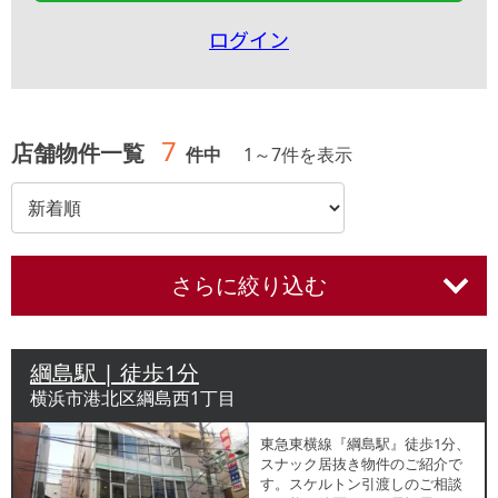
ログイン
7
店舗物件一覧
件中
1
～
7
件を表示
さらに絞り込む
綱島駅 | 徒歩1分
横浜市港北区綱島西1丁目
東急東横線『綱島駅』徒歩1分、
スナック居抜き物件のご紹介で
す。スケルトン引渡しのご相談