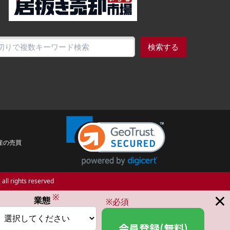
検索する
産の売買
場
all rights reserved
×
※
業態
※必須
会員登録(無料)