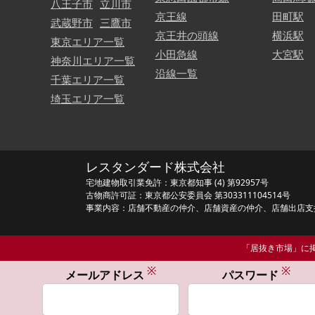
八王子市
立川市
京王線
田町駅
武蔵野市
三鷹市
京王井の頭線
横浜駅
東京エリア一覧
小田急線
大宮駅
神奈川エリア一覧
沿線一覧
千葉エリア一覧
埼玉エリア一覧
レスタンダード株式会社
宅地建物取引業免許：東京都知事 (4) 第92957号
古物商許可証：東京都公安委員会 第303311104514号
事業内容：店舗不動産の仲介、店舗資産の仲介、店舗出店支
「居抜き市場」に掲
※
※
メールアドレス
パスワード