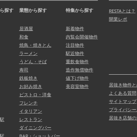
ら探す
業態から探す
特集から探す
RESTAとは？
開業レポ
居酒屋
新着物件
和食
内覧会開催物件
焼鳥・焼きとん
注目物件
ラーメン
駅近物件
うどん・そば
重飲食物件
寿司
造作無償物件
鉄板焼き
値下げ物件
居抜き物件と
お好み焼き
美容室物件
よくある質問
ビストロ・洋食
サイトマップ
フレンチ
プライバシー
イタリアン
居抜き店舗の
駅
レストラン
ダイニングバー
駅
BAR・ショットバー