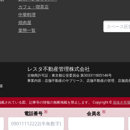
カフェ・喫茶店
中華料理
焼肉屋
業態一覧
レスタ不動産管理株式会社
古物商許可証：東京都公安委員会 第303311805146号
事業内容：店舗不動産のサブリース、店舗不動産の管理、店舗資
援
載されている図、記事等の情報の無断掲載を禁止します。 Copyright ©
居抜き市
※
※
電話番号
会員名