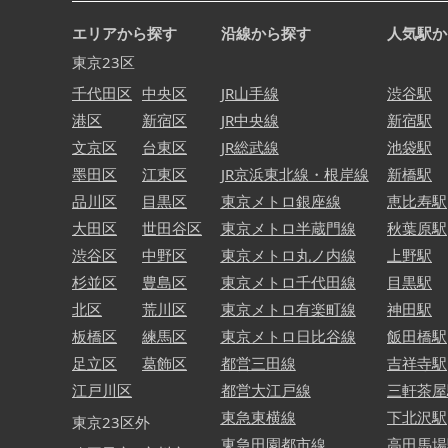
エリアから探す
沿線から探す
人気駅か
東京23区
千代田区
中央区
JR山手線
渋谷駅
港区
新宿区
JR中央線
新宿駅
文京区
台東区
JR総武線
池袋駅
墨田区
江東区
JR京浜東北線・根岸線
新橋駅
品川区
目黒区
東京メトロ銀座線
恵比寿駅
大田区
世田谷区
東京メトロ半蔵門線
秋葉原駅
渋谷区
中野区
東京メトロ丸ノ内線
上野駅
杉並区
豊島区
東京メトロ千代田線
目黒駅
北区
荒川区
東京メトロ有楽町線
神田駅
板橋区
練馬区
東京メトロ日比谷線
飯田橋駅
足立区
葛飾区
都営三田線
吉祥寺駅
江戸川区
都営大江戸線
三軒茶屋
東急東横線
下北沢駅
東京23区外
東急田園都市線
高田馬場