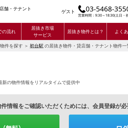
03-5468-355
店舗・テナント
ゲスト
営業時間：9:30～18:30(土日
居抜き市場
での流れ
居抜き物件とは？
よく
サービス
物件を探す
＞
初台駅
の居抜き物件・貸店舗・テナント物件一
最新の物件情報をリアルタイムで提供中
物件情報をご確認いただくためには、会員登録が必
（無料）
ロ