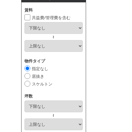
賃料
共益費/管理費を含む
～
物件タイプ
指定なし
居抜き
スケルトン
坪数
～