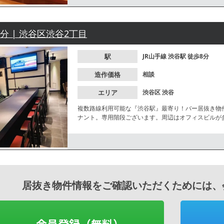
8分 | 渋谷区渋谷2丁目
駅
JR山手線
渋谷駅
徒歩8分
造作価格
相談
エリア
渋谷区
渋谷
複数路線利用可能な『渋谷駅』最寄り！バー居抜き物
ナント。専用階段ございます。周辺はオフィスビルが
等、お気軽にお問合せください。
居抜き物件情報をご確認いただくためには、
会員登録（無料）