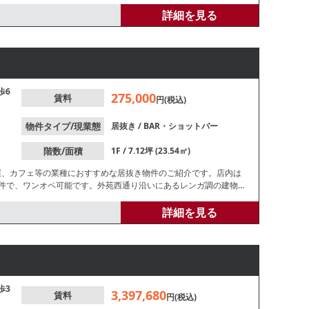
詳細を見る
歩6
275,000
賃料
円(税込)
物件タイプ/現業態
居抜き
/
BAR・ショットバー
階数/面積
1F / 7.12坪 (23.54㎡)
屋、カフェ等の業種におすすめな居抜き物件のご紹介です。店内は
物件で、ワンオペ可能です。外苑西通り沿いにあるレンガ調の建物
す。諸条件等、お気軽にお問合せください。
詳細を見る
歩3
3,397,680
賃料
円(税込)