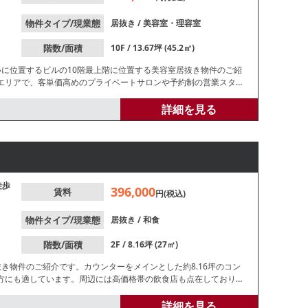
物件タイプ/現業態
居抜き
/
美容室・理容室
階数/面積
10F / 13.67坪 (45.2㎡)
いに位置するビルの10階最上階に位置する美容室居抜き物件のご紹
エリアで、客単価高めのプライベートサロンや予約制の営業スタイ
ンを活かしてマンツーマン施術などの丁寧なサービスを提供したい
詳細を見る
徒歩
396,000
賃料
円(税込)
物件タイプ/現業態
居抜き
/
和食
階数/面積
2F / 8.16坪 (27㎡)
き物件のご紹介です。カウンターをメインとした約8.16坪のコン
方にも適しています。周辺には高価格帯の飲食店も点在しており、
討の方にもおすすめです。
詳細を見る