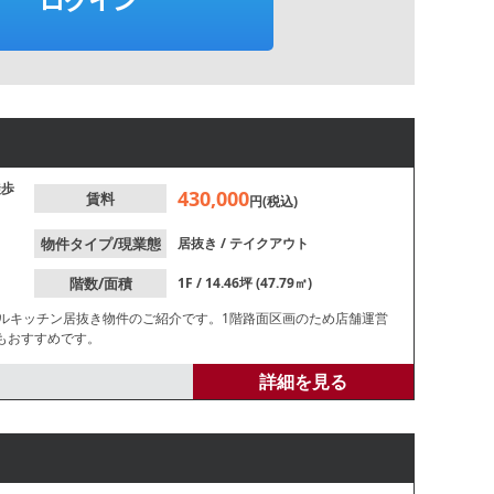
徒歩
430,000
賃料
円(税込)
物件タイプ/現業態
居抜き
/
テイクアウト
階数/面積
1F / 14.46坪 (47.79㎡)
ラルキッチン居抜き物件のご紹介です。1階路面区画のため店舗運営
もおすすめです。
詳細を見る