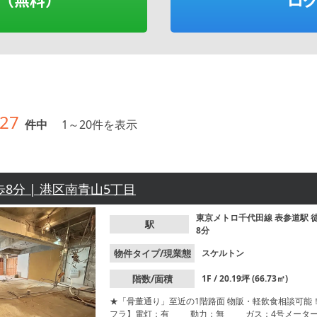
27
件中
1
～
20
件を表示
歩8分 | 港区南青山5丁目
東京メトロ千代田線
表参道駅
駅
8分
物件タイプ/現業態
スケルトン
階数/面積
1F / 20.19坪 (66.73㎡)
★「骨董通り」至近の1階路面 物販・軽飲食相談可能！ 
フラ】電灯：有 動力：無 ガス：4号メーター 水