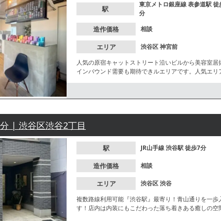
東京メトロ銀座線
表参道駅
徒
駅
分
造作価格
相談
エリア
渋谷区
神宮前
人気の原宿キャットストリート沿いビルから美容室居
インバウンド需要も期待できルエリアです。人気エリ
7分 | 渋谷区渋谷2丁目
駅
JR山手線
渋谷駅
徒歩7分
造作価格
相談
エリア
渋谷区
渋谷
複数路線利用可能『渋谷駅』最寄り！青山通りを一歩
す！店内は内装にもこだわった落ち着きある癒しの空
ださい♪