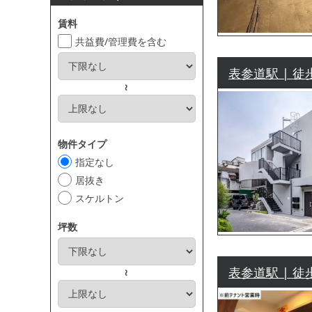
賃料
共益費/管理費を含む
表参道駅 | 徒
～
物件タイプ
指定なし
居抜き
スケルトン
坪数
表参道駅 | 徒
～