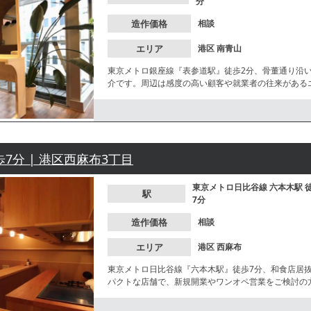
分
造作価格
相談
エリア
港区
南青山
東京メトロ銀座線『表参道駅』徒歩2分、骨董通り沿
介です。周辺は感度の高い顧客や就業者の往来がある
ルに適した環境です。最上階の落ち着いたロケーショ
方にも適した条件が揃っています。
歩7分 | 港区西麻布3丁目
東京メトロ日比谷線
六本木駅
駅
7分
造作価格
相談
エリア
港区
西麻布
東京メトロ日比谷線『六本木駅』徒歩7分、和食店居抜
パクトな店舗で、新規開業やワンオペ営業をご検討の
落ち着いた割烹や寿司店、小料理店などの出店をご検