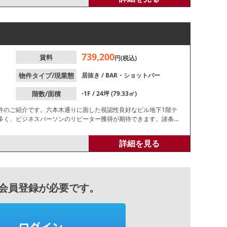
739,200
賃料
円(税込)
物件タイプ/現業態
居抜き
/
BAR・ショットバー
階数/面積
-1F / 24坪 (79.33㎡)
件のご紹介です。六本木通りに面した視認性良好なビル地下1階テ
多く、ビジネスパーソンのリピーター獲得が期待できます。諸条件
詳細を見る
会員登録が必要です。
ログイン