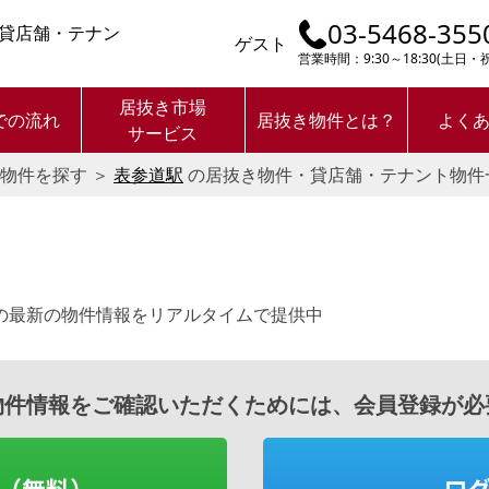
03-5468-355
貸店舗・テナン
ゲスト
営業時間：9:30～18:30(土日
居抜き市場
での流れ
居抜き物件とは？
よく
サービス
物件を探す
＞
表参道駅
の居抜き物件・貸店舗・テナント物件
の最新の物件情報をリアルタイムで提供中
物件情報をご確認いただくためには、会員登録が必
（無料）
ロ