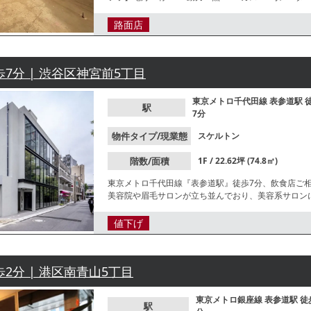
用【グリスト】無 【前テナント】物販【トイレ】有 
夜営業不可 【不可業態】特に無し【引渡状態】スケルトン 【間口】約4.
路面店
確性を保証するものではございません。
歩7分 | 渋谷区神宮前5丁目
東京メトロ千代田線
表参道駅
駅
7分
物件タイプ/現業態
スケルトン
階数/面積
1F / 22.62坪 (74.8㎡)
東京メトロ千代田線『表参道駅』徒歩7分、飲食店ご
美容院や眉毛サロンが立ち並んでおり、美容系サロン
値下げ
歩2分 | 港区南青山5丁目
東京メトロ銀座線
表参道駅
徒
駅