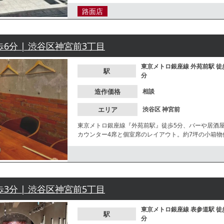
路面店
歩6分 | 渋谷区神宮前3丁目
東京メトロ銀座線
外苑前駅
徒
駅
分
造作価格
相談
エリア
渋谷区
神宮前
東京メトロ銀座線『外苑前駅』徒歩5分、バーや居酒
カウンター4席と個室席のレイアウト。約7坪の小箱
から中庭に入ると、複数店舗が集まる一角にございま
歩3分 | 渋谷区神宮前5丁目
東京メトロ銀座線
表参道駅
徒
駅
分