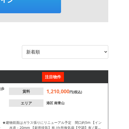
注目物件
徒歩
1,210,000
賃料
円(税込)
エリア
港区
南青山
★建物前面はガラス張りにリニューアル予定 間口約5m 【イン
道：20mm 【厨房排気】有 /台所換気扇【空調】有 / 業務