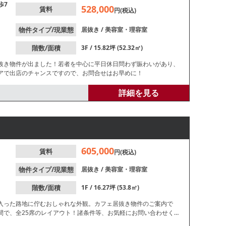
歩7
528,000
賃料
円(税込)
物件タイプ/現業態
居抜き
/
美容室・理容室
階数/面積
3F / 15.82坪 (52.32㎡)
抜き物件が出ました！若者を中心に平日休日問わず賑わいがあり、
アで出店のチャンスですので、お問合せはお早めに！
詳細を見る
605,000
賃料
円(税込)
物件タイプ/現業態
居抜き
/
美容室・理容室
階数/面積
1F / 16.27坪 (53.8㎡)
入った路地に佇むおしゃれな外観。カフェ居抜き物件のご案内で
間で、全25席のレイアウト！諸条件等、お気軽にお問い合わせく