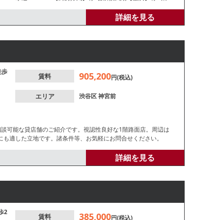
/洋式 【閉店理由】不明 【営業年数】不明【営業時間制限】深
9ｍ 【天高】約2.4ｍ ※本紙記載の店舗情報は正
詳細を見る
徒歩
905,200
賃料
円(税込)
エリア
渋谷区
神宮前
相談可能な貸店舗のご紹介です。視認性良好な1階路面店。周辺は
にも適した立地です。諸条件等、お気軽にお問合せください。
詳細を見る
歩2
385,000
賃料
円(税込)