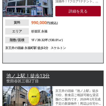
浅物件！1フロア1テナント。美
容院、歯科医院、整体院、洋服
店、塾などにもおすすめです。
詳細を見る
業種等お気軽にお問合せくださ
い。
990,000
賃料
円(税込)
エリア
杉並区
永福
階数/面積
1F / 39.32坪 (130.01㎡)
京王井の頭線
永福町駅
徒歩2分
スケルトン
池ノ上駅 | 徒歩13分
世田谷区三宿2丁目
京王井の頭線『池ノ上駅』徒歩
13分、飲食店ご相談可能な貸店
舗のご案内です。2026年2月完成
予定の新築物件！周辺は住宅や