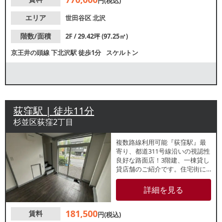
円(税込)
エリア
世田谷区
北沢
階数/面積
2F / 29.42坪 (97.25㎡)
京王井の頭線
下北沢駅
徒歩1分
スケルトン
荻窪駅 | 徒歩11分
杉並区荻窪2丁目
複数路線利用可能『荻窪駅』最
寄り、都道311号線沿いの視認性
良好な路面店！3階建、一棟貸し
貸店舗のご紹介です。住宅街に
立地しており学校も近いため、
ファミリー層の集客が見込めま
詳細を見る
す。諸条件等、お気軽にお問合
せください。
181,500
賃料
円(税込)