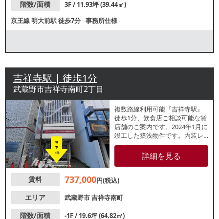
階数/面積
3F / 11.93坪 (39.44㎡)
京王線
明大前駅
徒歩7分
事務所仕様
吉祥寺駅 | 徒歩1分
武蔵野市吉祥寺南町2丁目
複数路線利用可能『吉祥寺駅』
徒歩1分、飲食店ご相談可能な貸
店舗のご案内です。2024年1月に
竣工した築浅物件です。内装レ
イアウト自由自在なスケルトン
での引渡しです。諸条件等、お
詳細を見る
気軽にお問合せください。
737,000
賃料
円(税込)
エリア
武蔵野市
吉祥寺南町
階数/面積
-1F / 19.6坪 (64.82㎡)