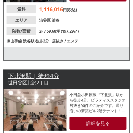
しになりますので、類似業態を
1,116,016
賃料
ご検討の方におすすめの物件で
円(税込)
す。諸条件等お気軽にお問合せ
ください。
エリア
渋谷区
渋谷
階数/面積
2F / 59.68坪 (197.29㎡)
JR山手線
渋谷駅
徒歩2分
居抜き
/
エステ
下北沢駅 | 徒歩4分
世田谷区北沢2丁目
小田急小田原線『下北沢』駅か
ら徒歩4分、ピラティススタジオ
居抜き物件のご紹介です。通り
沿いの新築ビル2階テナント！幅
広い客層が見込めるエリアで軽
飲食店や、美容系業態や物販店
詳細を見る
にもおすすめです。諸条件等、
お気軽にお問合せください。