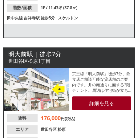
階数/面積
1F / 11.43坪 (37.8㎡)
JR中央線
吉祥寺駅
徒歩5分
スケルトン
明大前駅 | 徒歩7分
世田谷区松原1丁目
京王線『明大前駅』徒歩7分、飲
食店ご相談可能な貸店舗のご案
内です。井の頭通りに面する3階
テナント。周辺は住宅街が立ち
並んでおり、地域住民を中心と
した集客が期待できます。諸条
詳細を見る
件等、お気軽にお問い合わせく
ださい。
176,000
賃料
円(税込)
エリア
世田谷区
松原