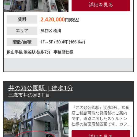
置しているため、安定した集客
詳細を見る
が期待できます。諸条件等、お
気軽にお問い合わせください。
2,420,000
賃料
円(税込)
エリア
渋谷区
松濤
階数/面積
1F～5F / 50.4坪 (166.6㎡)
JR山手線
渋谷駅
徒歩7分
事務所仕様
井の頭公園駅 | 徒歩1分
三鷹市井の頭3丁目
『井の頭公園駅』徒歩2分、飲食
店ご相談可能な貸店舗のご案内
です。道路に面したスケルトン
仕様の路面店舗区画です。カフ
ェやサロンなどにおすすめで
す。重飲食など、その他の業種
詳細を見る