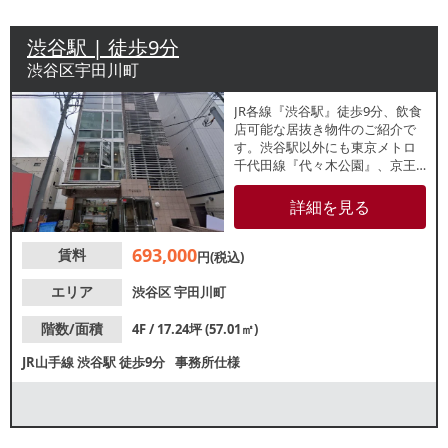
渋谷駅 | 徒歩9分
渋谷区宇田川町
JR各線『渋谷駅』徒歩9分、飲食
店可能な居抜き物件のご紹介で
す。渋谷駅以外にも東京メトロ
千代田線『代々木公園』、京王
井の頭線『神泉駅』も利用可
能！カウンター等の残置物のあ
詳細を見る
る事務所仕様でのお引渡しにな
ります。業態等お気軽にお問い
693,000
賃料
合わせください。
円(税込)
エリア
渋谷区
宇田川町
階数/面積
4F / 17.24坪 (57.01㎡)
JR山手線
渋谷駅
徒歩9分
事務所仕様