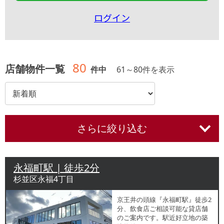
ログイン
80
店舗物件一覧
件中
61
～
80
件を表示
さらに絞り込む
永福町駅 | 徒歩2分
杉並区永福4丁目
京王井の頭線『永福町駅』徒歩2
分、飲食店ご相談可能な貸店舗
のご案内です。駅近好立地の築