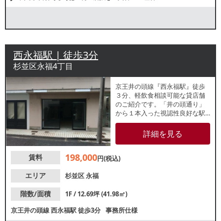
西永福駅 | 徒歩3分
杉並区永福4丁目
京王井の頭線『西永福駅』徒歩
３分、軽飲食相談可能な貸店舗
のご紹介です。「井の頭通り」
から１本入った視認性良好な駅
チカの１階路面店。駅と住宅街
を結ぶ生活動線上の立地につ
詳細を見る
き、主に地域住民の集客が期待
できます。並びでも飲食店や物
198,000
賃料
販店など、地域に根差した店舗
円(税込)
が営業中です。詳細はレスタン
ダードまでお気軽にお問い合わ
エリア
杉並区
永福
せください。
階数/面積
1F / 12.69坪 (41.98㎡)
京王井の頭線
西永福駅
徒歩3分
事務所仕様