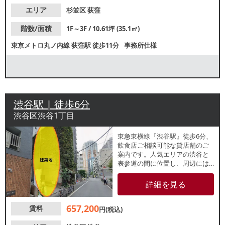
エリア
杉並区
荻窪
階数/面積
1F～3F / 10.61坪 (35.1㎡)
東京メトロ丸ノ内線
荻窪駅
徒歩11分
事務所仕様
渋谷駅 | 徒歩6分
渋谷区渋谷1丁目
東急東横線『渋谷駅』徒歩6分、
飲食店ご相談可能な貸店舗のご
案内です。人気エリアの渋谷と
表参道の間に位置し、周辺には
大学やカフェや飲食店があり活
気があります。駅利用者や学
詳細を見る
生、観光客まで幅広い客層の集
客が期待できます。詳細はレス
657,200
賃料
タンダードまでお問い合わせく
円(税込)
ださい。