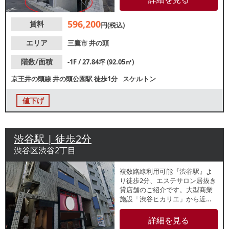
もご相談ください。
596,200
賃料
円(税込)
エリア
三鷹市
井の頭
階数/面積
-1F / 27.84坪 (92.05㎡)
京王井の頭線
井の頭公園駅
徒歩1分
スケルトン
値下げ
渋谷駅 | 徒歩2分
渋谷区渋谷2丁目
複数路線利用可能『渋谷駅』よ
り徒歩2分、エステサロン居抜き
貸店舗のご紹介です。大型商業
施設「渋谷ヒカリエ」から近
く、駅利用者をはじめ、幅広い
層の集客が期待できるエリアに
詳細を見る
ございます。居抜きでのお引渡