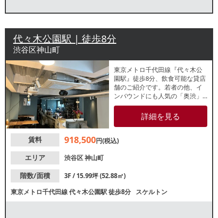
代々木公園駅 | 徒歩8分
渋谷区神山町
東京メトロ千代田線『代々木公
園駅』徒歩8分、飲食可能な貸店
舗のご紹介です。若者の他、イ
ンバウンドにも人気の「奥渋」
エリアのビル3階と屋上区画！周
辺には新旧様々な店舗が立ち並
詳細を見る
んでおり、前面の通りは昼夜問
わず人通りがあります。奥渋エ
918,500
賃料
リアで出店をお考えの方、まず
円(税込)
はお気軽にお問い合わせくださ
い。
エリア
渋谷区
神山町
階数/面積
3F / 15.99坪 (52.88㎡)
東京メトロ千代田線
代々木公園駅
徒歩8分
スケルトン