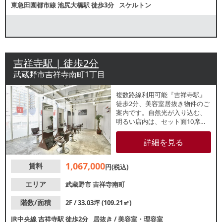
東急田園都市線
池尻大橋駅
徒歩3分
スケルトン
吉祥寺駅 | 徒歩2分
武蔵野市吉祥寺南町1丁目
複数路線利用可能『吉祥寺駅』
徒歩2分、美容室居抜き物件のご
案内です。自然光が入り込む、
明るい店内は、セット面10席の
レイアウトです。井の頭公園へ
続く人気の丸井裏手エリア！諸
詳細を見る
条件等、お気軽にお問合せくだ
さい。
1,067,000
賃料
円(税込)
エリア
武蔵野市
吉祥寺南町
階数/面積
2F / 33.03坪 (109.21㎡)
JR中央線
吉祥寺駅
徒歩2分
居抜き
/
美容室・理容室