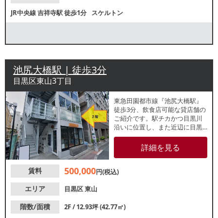
JR中央線
吉祥寺駅
徒歩1分
スケルトン
池尻大橋駅 | 徒歩3分
目黒区東山3丁目
東急田園都市線『池尻大橋駅』
徒歩3分、飲食店可能な貸店舗の
ご紹介です。駅チカかつ目黒川
沿いに位置し、また近辺に目黒
天空庭園があるため地域住民か
ら観光で訪れる方まで幅広い客
詳細を見る
層の集客が期待できます。詳細
はレスタンダードまでお問合せ
500,000
賃料
ください。
円(税込)
エリア
目黒区
東山
階数/面積
2F / 12.93坪 (42.77㎡)