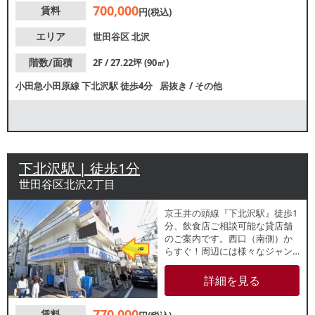
700,000
賃料
円(税込)
エリア
世田谷区
北沢
階数/面積
2F / 27.22坪 (90㎡)
小田急小田原線
下北沢駅
徒歩4分
居抜き
/
その他
下北沢駅 | 徒歩1分
世田谷区北沢2丁目
京王井の頭線『下北沢駅』徒歩1
分、飲食店ご相談可能な貸店舗
のご案内です。西口（南側）か
らすぐ！周辺には様々なジャン
ルの飲食店があります。休日は
特に人通りが多く賑わっている
詳細を見る
ため幅広い集客が期待できま
す。詳細はレスタンダードまで
770,000
賃料
お問い合わせください。