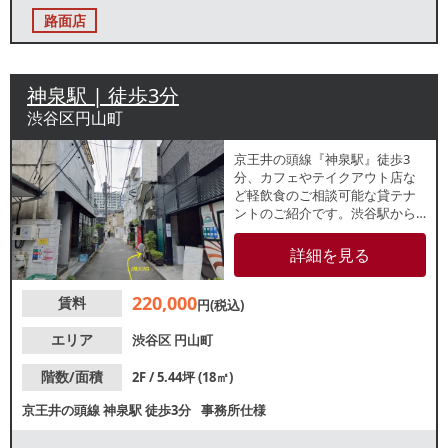
路面店
神泉駅 | 徒歩3分
渋谷区円山町
京王井の頭線『神泉駅』徒歩3
分、カフェやテイクアウト店な
ど軽飲食のご相談可能な貸テナ
ントのご紹介です。渋谷駅から
もアクセス可能な好立地！約5.4
坪の小箱物件で新規出店をお考
詳細を見る
えの方にもおすすめです。業種
等、お気軽にお問合せくださ
220,000
賃料
い。
円(税込)
エリア
渋谷区
円山町
階数/面積
2F / 5.44坪 (18㎡)
京王井の頭線
神泉駅
徒歩3分
事務所仕様