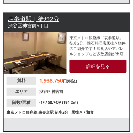
表参道駅 | 徒歩2分
渋谷区神宮前5丁目
東京メトロ銀座線『表参道駅』
徒歩2分、懐⽯料理店居抜き物件
のご紹介です！飲食店やアパレ
ルショップなど多数店舗が出店
中のエリア！向かいには青山学
院大学があり、学生から大人ま
詳細を見る
で幅広い客層の集客が期待でき
ます。地下1階店舗で隠れ家風の
1,938,750
賃料
店舗をお探しの方にもおすすめ
円(税込)
の物件です。
エリア
渋谷区
神宮前
階数/面積
-1F / 58.74坪 (194.2㎡)
東京メトロ銀座線
表参道駅
徒歩2分
居抜き
/
和食