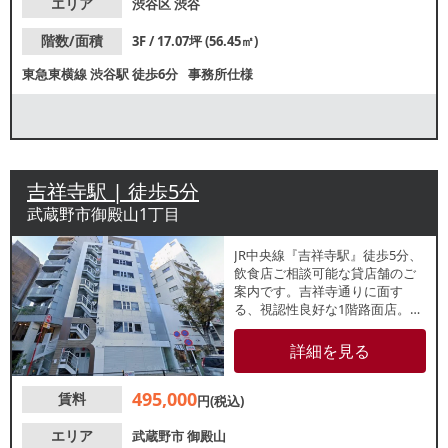
エリア
渋谷区
渋谷
階数/面積
3F / 17.07坪 (56.45㎡)
東急東横線
渋谷駅
徒歩6分
事務所仕様
吉祥寺駅 | 徒歩5分
武蔵野市御殿山1丁目
JR中央線『吉祥寺駅』徒歩5分、
飲食店ご相談可能な貸店舗のご
案内です。吉祥寺通りに面す
る、視認性良好な1階路面店。人
通りの多い通り沿いに位置して
いるため、安定した集客が期待
詳細を見る
できます。諸条件等、お気軽に
お問い合わせください。
495,000
賃料
円(税込)
エリア
武蔵野市
御殿山