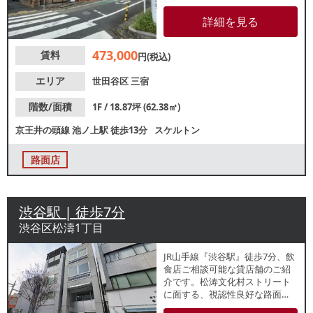
カフェを中心とした飲食店が多
いため、地域密着型のお店に興
詳細を見る
味ある方にオススメです。詳細
はレスタンダードまでお問い合
473,000
賃料
わせください。
円(税込)
エリア
世田谷区
三宿
階数/面積
1F / 18.87坪 (62.38㎡)
京王井の頭線
池ノ上駅
徒歩13分
スケルトン
路面店
渋谷駅 | 徒歩7分
渋谷区松濤1丁目
JR山手線『渋谷駅』徒歩7分、飲
食店ご相談可能な貸店舗のご紹
介です。松涛文化村ストリート
に面する、視認性良好な路面
店。人通りの多い通り沿いに位