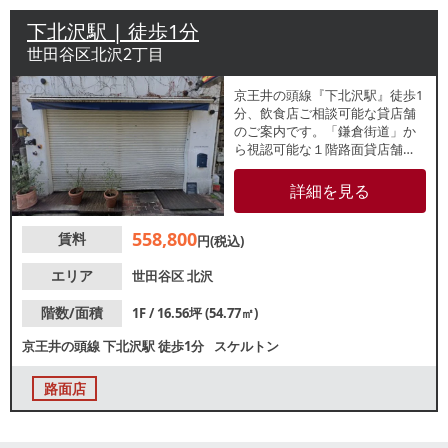
下北沢駅 | 徒歩1分
世田谷区北沢2丁目
京王井の頭線『下北沢駅』徒歩1
分、飲食店ご相談可能な貸店舗
のご案内です。「鎌倉街道」か
ら視認可能な１階路面貸店舗
で、周辺では下北沢らしいお洒
落な各種店舗が営業中！駅チカ
詳細を見る
ですので、目的客や買い物客、
近隣住民の集客が期待できま
558,800
賃料
す。以前はスペインバルが営業
円(税込)
しておりました。出店可能業態
などの詳細は、店舗専門不動産
エリア
世田谷区
北沢
のレスタンダードまでお気軽に
お問い合わせください。
階数/面積
1F / 16.56坪 (54.77㎡)
京王井の頭線
下北沢駅
徒歩1分
スケルトン
路面店