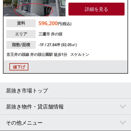
ェやサロンなどにおすすめで
す。重飲食など、その他の業種
詳細を見る
もご相談ください。
596,200
賃料
円(税込)
エリア
三鷹市
井の頭
階数/面積
-1F / 27.84坪 (92.05㎡)
京王井の頭線
井の頭公園駅
徒歩1分
スケルトン
値下げ
居抜き市場トップ
居抜き物件・貸店舗情報
その他メニュー