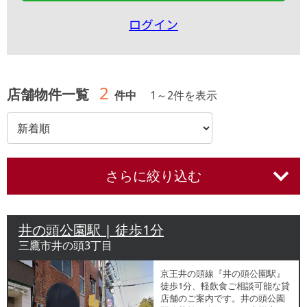
ログイン
2
店舗物件一覧
件中
1
～
2
件を表示
さらに絞り込む
井の頭公園駅 | 徒歩1分
三鷹市井の頭3丁目
京王井の頭線『井の頭公園駅』
徒歩1分、軽飲食ご相談可能な貸
店舗のご案内です。井の頭公園