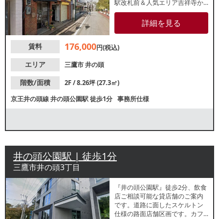
駅改札前＆人気エリア吉祥寺か
らも徒歩10分程度の好立地！白
を基調とした美内装で明るい室
詳細を見る
内になっております。詳細はレ
スタンダードまでお問い合わせ
176,000
賃料
ください。
円(税込)
エリア
三鷹市
井の頭
階数/面積
2F / 8.26坪 (27.3㎡)
京王井の頭線
井の頭公園駅
徒歩1分
事務所仕様
井の頭公園駅 | 徒歩1分
三鷹市井の頭3丁目
『井の頭公園駅』徒歩2分、飲食
店ご相談可能な貸店舗のご案内
です。道路に面したスケルトン
仕様の路面店舗区画です。カフ