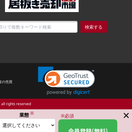
検索する
産の売買
場
all rights reserved
×
※
業態
※必須
会員登録(無料)