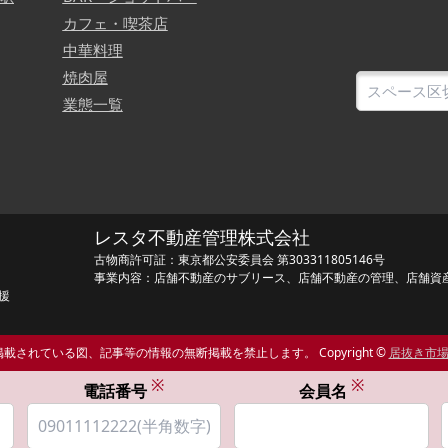
カフェ・喫茶店
中華料理
焼肉屋
業態一覧
レスタ不動産管理株式会社
古物商許可証：東京都公安委員会 第303311805146号
事業内容：店舗不動産のサブリース、店舗不動産の管理、店舗資
援
載されている図、記事等の情報の無断掲載を禁止します。 Copyright ©
居抜き市
※
※
電話番号
会員名