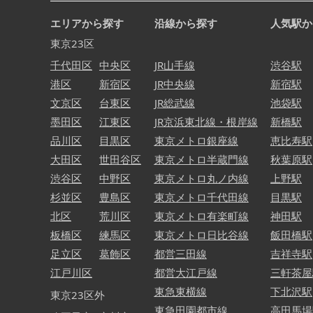
エリアから探す
沿線から探す
人気駅か
東京23区
千代田区
中央区
JR山手線
渋谷駅
港区
新宿区
JR中央線
新宿駅
文京区
台東区
JR総武線
池袋駅
墨田区
江東区
JR京浜東北線・根岸線
新橋駅
品川区
目黒区
東京メトロ銀座線
恵比寿駅
大田区
世田谷区
東京メトロ半蔵門線
秋葉原駅
渋谷区
中野区
東京メトロ丸ノ内線
上野駅
杉並区
豊島区
東京メトロ千代田線
目黒駅
北区
荒川区
東京メトロ有楽町線
神田駅
板橋区
練馬区
東京メトロ日比谷線
飯田橋駅
足立区
葛飾区
都営三田線
吉祥寺駅
江戸川区
都営大江戸線
三軒茶屋
東急東横線
下北沢駅
東京23区外
東急田園都市線
高田馬場