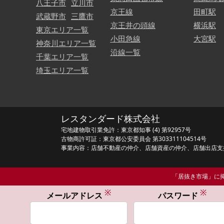
八王子市
立川市
京王線
田町駅
武蔵野市
三鷹市
京王井の頭線
横浜駅
東京エリア一覧
小田急線
大宮駅
神奈川エリア一覧
沿線一覧
千葉エリア一覧
埼玉エリア一覧
レスタンダード株式会社
宅地建物取引業免許：東京都知事 (4) 第92957号
古物商許可証：東京都公安委員会 第303311104514号
事業内容：店舗不動産の仲介、店舗資産の仲介、店舗出店支
「居抜き市場」に掲
※
※
メールアドレス
パスワード