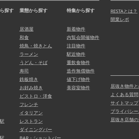
ら探す
業態から探す
特集から探す
RESTAとは？
開業レポ
居酒屋
新着物件
和食
内覧会開催物件
焼鳥・焼きとん
注目物件
ラーメン
駅近物件
うどん・そば
重飲食物件
寿司
造作無償物件
鉄板焼き
値下げ物件
居抜き物件と
お好み焼き
美容室物件
よくある質問
ビストロ・洋食
サイトマップ
フレンチ
プライバシー
イタリアン
居抜き店舗の
駅
レストラン
ダイニングバー
駅
BAR・ショットバー