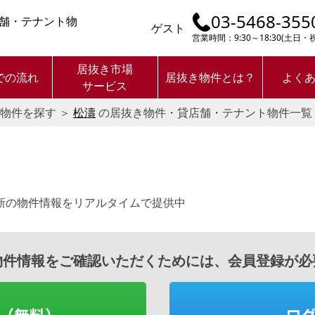
03-5468-355
舗・テナント物
ゲスト
営業時間：9:30～18:30(土日
居抜き市場
での流れ
居抜き物件とは？
よく
サービス
物件を探す
＞
松濤
の居抜き物件・貸店舗・テナント物件一覧
新の物件情報をリアルタイムで提供中
物件情報をご確認いただくためには、会員登録が必
（無料）
ロ