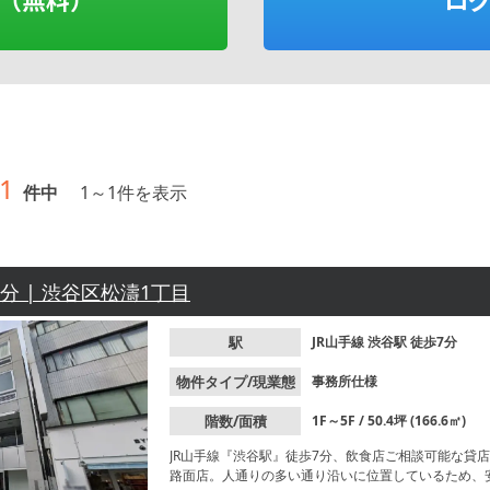
1
件中
1
～
1
件を表示
7分 | 渋谷区松濤1丁目
駅
JR山手線
渋谷駅
徒歩7分
物件タイプ/現業態
事務所仕様
階数/面積
1F～5F / 50.4坪 (166.6㎡)
JR山手線『渋谷駅』徒歩7分、飲食店ご相談可能な貸
路面店。人通りの多い通り沿いに位置しているため、