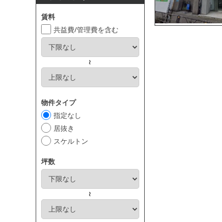
賃料
共益費/管理費を含む
～
物件タイプ
指定なし
居抜き
スケルトン
坪数
～