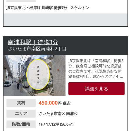
JR京浜東北・根岸線
川崎駅
徒歩7分
スケルトン
南浦和駅 | 徒歩3分
さいたま市南区南浦和2丁目
JR京浜東北線『南浦和駅』徒歩3
分、飲食店ご相談可能な貸店舗
のご案内です。視認性良好な新
築1階路面店。駅からのアクセス
も良好なため、駅利用者を中心
とした集客が期待できます。諸
詳細を見る
条件等、お気軽にお問い合わせ
ください。
450,000
賃料
円(税込)
エリア
さいたま市南区
南浦和
階数/面積
1F / 17.12坪 (56.6㎡)