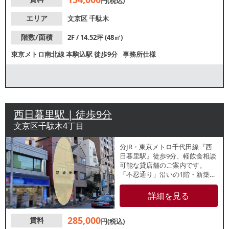
円(税込)
エリア
文京区
千駄木
階数/面積
2F / 14.52坪 (48㎡)
東京メトロ南北線
本駒込駅
徒歩9分
事務所仕様
西日暮里駅 | 徒歩9分
文京区千駄木4丁目
分JR・東京メトロ千代田線『西
日暮里駅』徒歩9分、軽飲食相談
可能な貸店舗のご案内です。
「不忍通り」沿いの1階・新築物
件！引渡しは2月予定です。飲食
条件は軽飲食のみとなります
詳細を見る
が、その他条件等お気軽にお問
合せください。
285,000
賃料
円(税込)