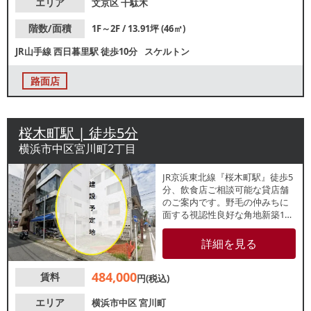
エリア
文京区
千駄木
階数/面積
1F～2F / 13.91坪 (46㎡)
JR山手線
西日暮里駅
徒歩10分
スケルトン
路面店
桜木町駅 | 徒歩5分
横浜市中区宮川町2丁目
JR京浜東北線『桜木町駅』徒歩5
分、飲食店ご相談可能な貸店舗
のご案内です。野毛の仲みちに
面する視認性良好な角地新築1階
路面店。周辺は焼鳥屋や居酒屋
が盛業しており、夜間需要も期
詳細を見る
待できます。諸条件等、お気軽
にお問い合わせください。
484,000
賃料
円(税込)
エリア
横浜市中区
宮川町