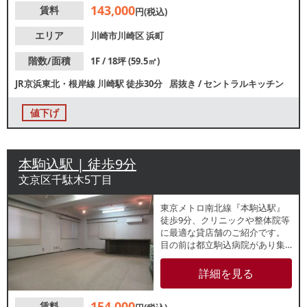
143,000
賃料
もご相談可能です。諸条件等、
円(税込)
お気軽にお問合せください。
エリア
川崎市川崎区
浜町
階数/面積
1F / 18坪 (59.5㎡)
JR京浜東北・根岸線
川崎駅
徒歩30分
居抜き
/
セントラルキッチン
値下げ
本駒込駅 | 徒歩9分
文京区千駄木5丁目
東京メトロ南北線『本駒込駅』
徒歩9分、クリニックや整体院等
に最適な貸店舗のご紹介です。
目の前は都立駒込病院があり集
客のしやすい立地です。大通り
沿いかつバス停目の前でアクセ
詳細を見る
ス良好！業種等、お気軽にお問
合せください。
154,000
賃料