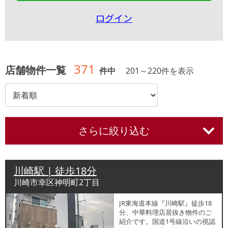
ログイン
371
店舗物件一覧
件中
201
～
220
件を表示
さらに絞り込む
川崎駅 | 徒歩18分
川崎市幸区神明町2丁目
JR東海道本線『川崎駅』徒歩18
分、中華料理店居抜き物件のご
紹介です。国道1号線沿いの視認