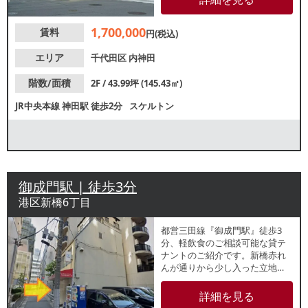
告効果があり、集客に期待でき
ます。詳細はレスタンダードま
1,700,000
賃料
でお問い合わせください。
円(税込)
エリア
千代田区
内神田
階数/面積
2F / 43.99坪 (145.43㎡)
JR中央本線
神田駅
徒歩2分
スケルトン
御成門駅 | 徒歩3分
港区新橋6丁目
都営三田線『御成門駅』徒歩3
分、軽飲食のご相談可能な貸テ
ナントのご紹介です。新橋赤れ
んが通りから少し入った立地
で、周辺オフィスで働くビジネ
スパーソンの集客が期待できま
詳細を見る
す。喫茶店やカフェなどお考え