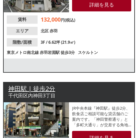
セスも良好なため、駅利用者を
詳細を見る
中心とした集客が期待できま
す。諸条件等、お気軽にお問い
132,000
賃料
合わせください。
円(税込)
エリア
北区
赤羽
階数/面積
3F / 6.62坪 (21.9㎡)
東京メトロ南北線
赤羽岩淵駅
徒歩3分
スケルトン
神田駅 | 徒歩2分
千代田区内神田3丁目
JR中央本線『神田駅』徒歩2分、
飲食店ご相談可能な貸店舗のご
案内です。「神田警察通り」と
「多町大通り」が交差する角地
に面しているため視認性良好！
看板設置個数が多数あるため広
詳細を見る