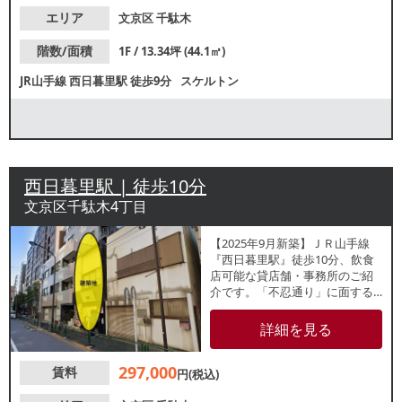
エリア
文京区
千駄木
階数/面積
1F / 13.34坪 (44.1㎡)
JR山手線
西日暮里駅
徒歩9分
スケルトン
西日暮里駅 | 徒歩10分
文京区千駄木4丁目
【2025年9月新築】ＪＲ⼭⼿線
『⻄⽇暮⾥駅』徒歩10分、飲食
店可能な貸店舗・事務所のご紹
介です。「不忍通り」に面する
新築1・2階一括貸し！店舗兼事
務所としての利用や、きれいな
詳細を見る
物件をお探しの方におすすめで
す。
297,000
賃料
円(税込)