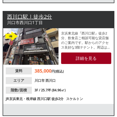
西川口駅 | 徒歩2分
川口市西川口1丁目
京浜東北線『西川口駅』徒歩2
分、飲食店ご相談可能な貸店舗
のご案内です。駅からのアクセ
ス良好な3階テナント。周辺はラ
ーメンや中華料理など多数飲食
店が盛業しており、飲食店にお
詳細を見る
すすめの立地です。諸条件等、
お気軽にお問い合わせくださ
385,000
賃料
い。
円(税込)
エリア
川口市
西川口
階数/面積
3F / 25.7坪 (84.96㎡)
JR京浜東北・根岸線
西川口駅
徒歩2分
スケルトン