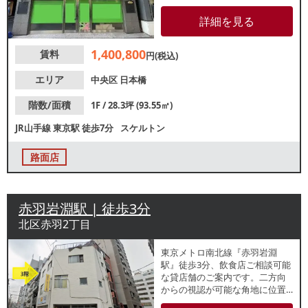
辺はデパートやオフィス街があ
り、買い物客やビジネスマンを
詳細を見る
中心とした集客が期待できま
す。詳細はレスタンダードまで
1,400,800
賃料
お問い合わせください。
円(税込)
エリア
中央区
日本橋
階数/面積
1F / 28.3坪 (93.55㎡)
JR山手線
東京駅
徒歩7分
スケルトン
路面店
赤羽岩淵駅 | 徒歩3分
北区赤羽2丁目
東京メトロ南北線『赤羽岩淵
駅』徒歩3分、飲食店ご相談可能
な貸店舗のご案内です。二方向
からの視認が可能な角地に位置
する3階テナント。駅からのアク