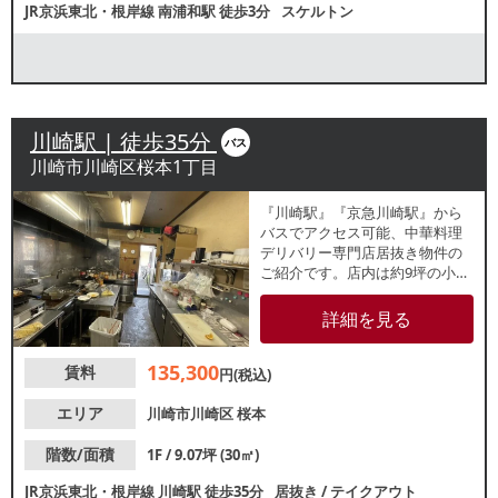
JR京浜東北・根岸線
南浦和駅
徒歩3分
スケルトン
川崎駅 | 徒歩35分
バス
川崎市川崎区桜本1丁目
『川崎駅』『京急川崎駅』から
バスでアクセス可能、中華料理
デリバリー専門店居抜き物件の
ご紹介です。店内は約9坪の小箱
物件！新規出店・個人開業をお
考えの方にもおすすめです。周
詳細を見る
辺は住居が多く、近隣住民のテ
イクアウト・デリバリー需要が
135,300
賃料
見込めます。諸条件等、お気軽
円(税込)
にお問合せください。
エリア
川崎市川崎区
桜本
階数/面積
1F / 9.07坪 (30㎡)
JR京浜東北・根岸線
川崎駅
徒歩35分
居抜き
/
テイクアウト