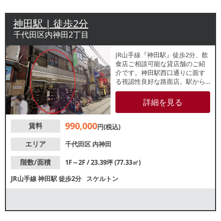
神田駅 | 徒歩2分
千代田区内神田2丁目
JR山手線『神田駅』徒歩2分、飲
食店ご相談可能な貸店舗のご紹
介です。神田駅西口通りに面す
る視認性良好な路面店。駅から
のアクセスも良好で帰宅動線上
に位置しているため、地域住民
詳細を見る
を中心とした集客が期待できま
す。諸条件等、お気軽にお問い
990,000
賃料
合わせください。
円(税込)
エリア
千代田区
内神田
階数/面積
1F～2F / 23.39坪 (77.33㎡)
JR山手線
神田駅
徒歩2分
スケルトン