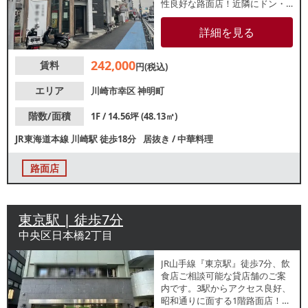
性良好な路面店！近隣にドン・
キホーテやマクドナルド等があ
り、地域住民の集客が期待でき
詳細を見る
る立地です。ラーメン・デリバ
リー等の業態にもおすすめで
242,000
賃料
す！
円(税込)
エリア
川崎市幸区
神明町
階数/面積
1F / 14.56坪 (48.13㎡)
JR東海道本線
川崎駅
徒歩18分
居抜き
/
中華料理
路面店
東京駅 | 徒歩7分
中央区日本橋2丁目
JR山手線『東京駅』徒歩7分、飲
食店ご相談可能な貸店舗のご案
内です。3駅からアクセス良好、
昭和通りに面する1階路面店！周