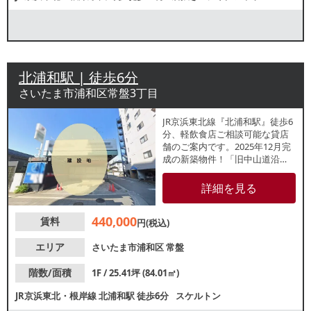
北浦和駅 | 徒歩6分
さいたま市浦和区常盤3丁目
JR京浜東北線『北浦和駅』徒歩6
分、軽飲食店ご相談可能な貸店
舗のご案内です。2025年12月完
成の新築物件！「旧中山道沿
い」で視認性良好な1階路面店。
飲食については軽飲食のみとな
詳細を見る
りますが、その他業種などお気
軽にご相談ください。
440,000
賃料
円(税込)
エリア
さいたま市浦和区
常盤
階数/面積
1F / 25.41坪 (84.01㎡)
JR京浜東北・根岸線
北浦和駅
徒歩6分
スケルトン