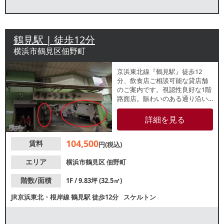
鶴見駅 | 徒歩12分
横浜市鶴見区佃野町
京浜東北線『鶴見駅』徒歩12
分、飲食店ご相談可能な貸店舗
のご案内です。視認性良好な1階
路面店。賑わいのある通り沿い
に位置しているため、地域住民
を中心とした集客が期待できま
詳細を見る
す。諸条件等、お気軽にお問い
合わせください。
104,500
賃料
円(税込)
エリア
横浜市鶴見区
佃野町
階数/面積
1F / 9.83坪 (32.5㎡)
JR京浜東北・根岸線
鶴見駅
徒歩12分
スケルトン