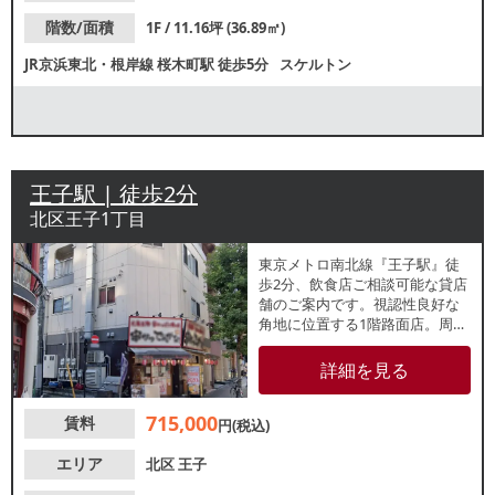
階数/面積
1F / 11.16坪 (36.89㎡)
JR京浜東北・根岸線
桜木町駅
徒歩5分
スケルトン
王子駅 | 徒歩2分
北区王子1丁目
東京メトロ南北線『王子駅』徒
歩2分、飲食店ご相談可能な貸店
舗のご案内です。視認性良好な
角地に位置する1階路面店。周辺
はラーメン屋や居酒屋など多数
飲食店が盛業しているため、飲
詳細を見る
食店におすすめの立地です。諸
条件等、お気軽にお問い合わせ
715,000
賃料
ください。
円(税込)
エリア
北区
王子