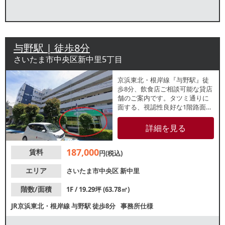
与野駅 | 徒歩8分
さいたま市中央区新中里5丁目
京浜東北・根岸線『与野駅』徒
歩8分、飲食店ご相談可能な貸店
舗のご案内です。タツミ通りに
面する、視認性良好な1階路面
店。周辺は住宅街が広がってい
るため、家族連れを中心とした
詳細を見る
集客が期待できます。諸条件
等、お気軽にお問い合わせくだ
187,000
賃料
さい。
円(税込)
エリア
さいたま市中央区
新中里
階数/面積
1F / 19.29坪 (63.78㎡)
JR京浜東北・根岸線
与野駅
徒歩8分
事務所仕様