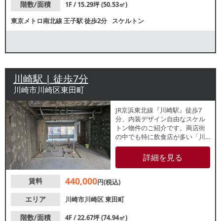
階数/面積
1F / 15.29坪 (50.53㎡)
東京メトロ南北線
王子駅
徒歩2分
スケルトン
川崎駅 | 徒歩7分
川崎市川崎区東田町
JR京浜東北線『川崎駅』徒歩7
分、内装デザイン自由なスケル
トン物件のご紹介です。商店街
の中でも特に飲食店が多い「川
崎駅前仲見世通商店街」沿いビ
ル4階テナント！エレベーターも
詳細を見る
ございます。周辺ではバーや居
酒屋が盛業中で夜間帯まで集客
440,000
賃料
が見込める立地です。
円(税込)
エリア
川崎市川崎区
東田町
階数/面積
4F / 22.67坪 (74.94㎡)