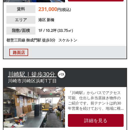
の方におすすめ！諸条件等、お
231,000
賃料
気軽にお問合せください。
円(税込)
エリア
港区
新橋
階数/面積
1F / 10.2坪 (33.75㎡)
都営三田線
御成門駅
徒歩3分
スケルトン
路面店
川崎駅 | 徒歩30分
バス
川崎市川崎区浜町1丁目
『川崎駅』からバスでアクセス
可能、仕出し弁当居抜き物件の
ご紹介です。前テナントは約30
年営業を続けており、地域に根
差した営業をお考えの方におす
すめ！厨房設備を活かした惣菜
詳細を見る
製造・テイクアウト業態やセン
トラルキッチンとしてのご利用