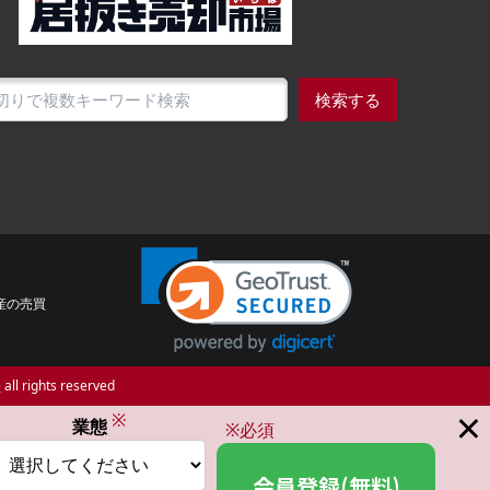
検索する
産の売買
場
all rights reserved
×
※
業態
※必須
会員登録(無料)