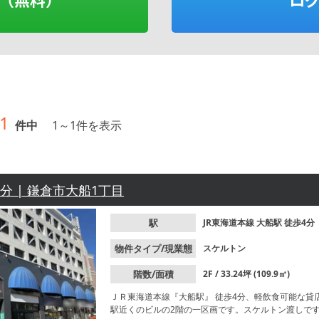
1
件中
1
～
1
件を表示
4分 | 鎌倉市大船1丁目
駅
JR東海道本線
大船駅
徒歩4分
物件タイプ/現業態
スケルトン
階数/面積
2F / 33.24坪 (109.9㎡)
ＪＲ東海道本線『⼤船駅』 徒歩4分、軽飲食可能な
駅近くのビルの2階の一区画です。スケルトン渡しで