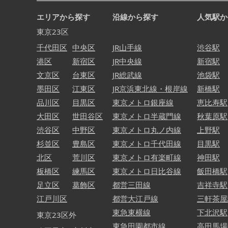
エリアから探す
沿線から探す
人気駅か
東京23区
千代田区
中央区
JR山手線
渋谷駅
港区
新宿区
JR中央線
新宿駅
文京区
台東区
JR総武線
池袋駅
墨田区
江東区
JR京浜東北線・根岸線
新橋駅
品川区
目黒区
東京メトロ銀座線
恵比寿駅
大田区
世田谷区
東京メトロ半蔵門線
秋葉原駅
渋谷区
中野区
東京メトロ丸ノ内線
上野駅
杉並区
豊島区
東京メトロ千代田線
目黒駅
北区
荒川区
東京メトロ有楽町線
神田駅
板橋区
練馬区
東京メトロ日比谷線
飯田橋駅
足立区
葛飾区
都営三田線
吉祥寺駅
江戸川区
都営大江戸線
三軒茶屋
東急東横線
下北沢駅
東京23区外
東急田園都市線
高田馬場