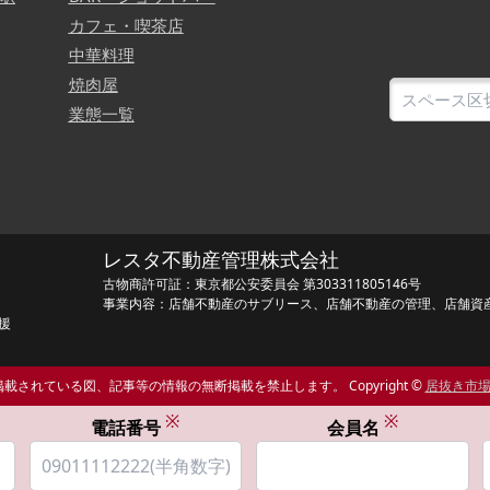
カフェ・喫茶店
中華料理
焼肉屋
業態一覧
レスタ不動産管理株式会社
古物商許可証：東京都公安委員会 第303311805146号
事業内容：店舗不動産のサブリース、店舗不動産の管理、店舗資
援
載されている図、記事等の情報の無断掲載を禁止します。 Copyright ©
居抜き市
※
※
電話番号
会員名