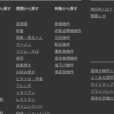
ら探す
業態から探す
特集から探す
RESTAとは？
開業レポ
居酒屋
新着物件
和食
内覧会開催物件
焼鳥・焼きとん
注目物件
ラーメン
駅近物件
うどん・そば
重飲食物件
寿司
造作無償物件
鉄板焼き
値下げ物件
居抜き物件と
お好み焼き
美容室物件
よくある質問
ビストロ・洋食
サイトマップ
フレンチ
プライバシー
イタリアン
居抜き店舗の
駅
レストラン
ダイニングバー
駅
BAR・ショットバー