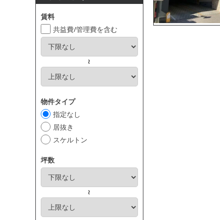
賃料
共益費/管理費を含む
～
物件タイプ
指定なし
居抜き
スケルトン
坪数
～