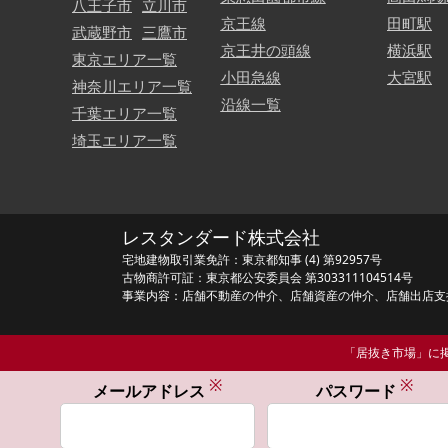
八王子市
立川市
京王線
田町駅
武蔵野市
三鷹市
京王井の頭線
横浜駅
東京エリア一覧
小田急線
大宮駅
神奈川エリア一覧
沿線一覧
千葉エリア一覧
埼玉エリア一覧
レスタンダード株式会社
宅地建物取引業免許：東京都知事 (4) 第92957号
古物商許可証：東京都公安委員会 第303311104514号
事業内容：店舗不動産の仲介、店舗資産の仲介、店舗出店支
「居抜き市場」に掲
※
※
メールアドレス
パスワード