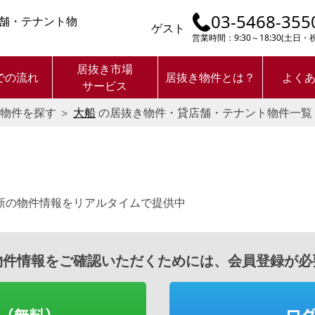
03-5468-355
舗・テナント物
ゲスト
営業時間：9:30～18:30(土日
居抜き市場
での流れ
居抜き物件とは？
よく
サービス
物件を探す
＞
大船
の居抜き物件・貸店舗・テナント物件一覧
新の物件情報をリアルタイムで提供中
物件情報をご確認いただくためには、会員登録が必
（無料）
ロ