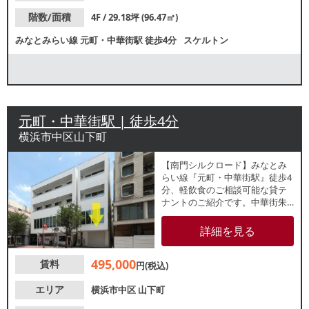
階数/面積
4F / 29.18坪 (96.47㎡)
みなとみらい線
元町・中華街駅
徒歩4分
スケルトン
元町・中華街駅 | 徒歩4分
横浜市中区山下町
【南門シルクロード】みなとみ
らい線『元町・中華街駅』徒歩4
分、軽飲食のご相談可能な貸テ
ナントのご紹介です。中華街朱
雀門目の前の視認性良好な路面
店！周辺は多種多様な店舗が立
詳細を見る
ち並ぶ、にぎやかな通りです。
クリニックや美容師、物販店に
495,000
賃料
も最適！諸条件等、お気軽にお
円(税込)
問合せください。
エリア
横浜市中区
山下町