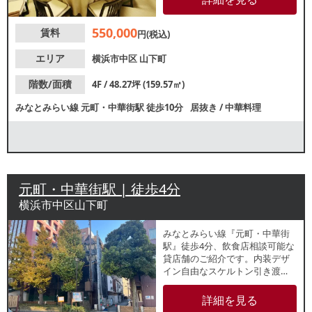
中心に集客が期待できます。諸
条件等、お気軽にお問合せくだ
550,000
賃料
さい。
円(税込)
エリア
横浜市中区
山下町
階数/面積
4F / 48.27坪 (159.57㎡)
みなとみらい線
元町・中華街駅
徒歩10分
居抜き
/
中華料理
元町・中華街駅 | 徒歩4分
横浜市中区山下町
みなとみらい線『元町・中華街
駅』徒歩4分、飲食店相談可能な
貸店舗のご紹介です。内装デザ
イン自由なスケルトン引き渡
し！約9.74坪と人気の小箱物件
で、新規開業・個人出店をお考
詳細を見る
えの方にもおすすめです。業種