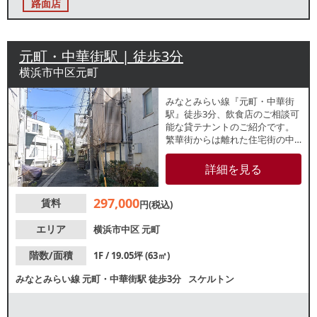
路面店
元町・中華街駅 | 徒歩3分
横浜市中区元町
みなとみらい線『元町・中華街
駅』徒歩3分、飲食店のご相談可
能な貸テナントのご紹介です。
繁華街からは離れた住宅街の中
にある落ち着いた立地で、隠れ
家的物件をお探しの方におすす
詳細を見る
めです。ご検討の方はお気軽に
お問合せください。
297,000
賃料
円(税込)
エリア
横浜市中区
元町
階数/面積
1F / 19.05坪 (63㎡)
みなとみらい線
元町・中華街駅
徒歩3分
スケルトン