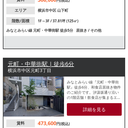
円(税込)
エリア
横浜市中区
山下町
階数/面積
1F～3F / 37.81坪 (125㎡)
みなとみらい線
元町・中華街駅
徒歩5分
居抜き
/
その他
元町・中華街駅 | 徒歩6分
横浜市中区元町3丁目
みなとみらい線『元町・中華街
駅』徒歩6分、和食店居抜き物件
のご紹介です。汐汲坂通り沿い
の1階店舗！飲食店が集まるエリ
アと落ち着いた住宅街との中間
に位置しており、駅利用客や地
詳細を見る
域住民の集客が期待できます。
諸条件等、お気軽にお問合せく
473,600
賃料
ださい。
円(税込)