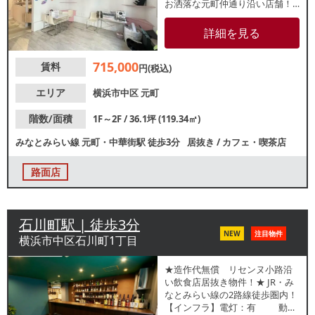
お洒落な元町仲通り沿い店舗！
店内はピンク×クリームの可愛ら
しい内装で、カフェやスイーツ
詳細を見る
店などにおすすめです。8月末ま
でのご成約に限り、内装・造作
715,000
賃料
を無償譲渡（椅子などの動産物
円(税込)
は有償譲渡相談）可能ですの
で、お問い合わせはお早めに！
エリア
横浜市中区
元町
階数/面積
1F～2F / 36.1坪 (119.34㎡)
みなとみらい線
元町・中華街駅
徒歩3分
居抜き
/
カフェ・喫茶店
路面店
石川町駅 | 徒歩3分
NEW
注目物件
横浜市中区石川町1丁目
★造作代無償 リセンヌ小路沿
い飲食店居抜き物件！★ JR・み
なとみらい線の2路線徒歩圏内！
【インフラ】電灯：有 動