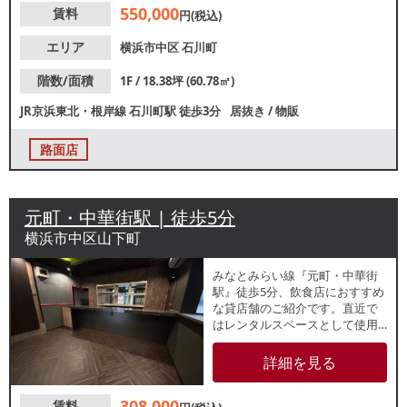
550,000
賃料
い。
円(税込)
エリア
横浜市中区
石川町
階数/面積
1F / 18.38坪 (60.78㎡)
JR京浜東北・根岸線
石川町駅
徒歩3分
居抜き
/
物販
路面店
元町・中華街駅 | 徒歩5分
横浜市中区山下町
みなとみらい線『元町・中華街
駅』徒歩5分、飲食店におすすめ
な貸店舗のご紹介です。直近で
はレンタルスペースとして使用
されていました。カウンターや
厨房機器など残置物がございま
詳細を見る
す。諸条件等、お気軽にお問合
せください。
308,000
賃料