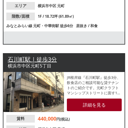
エリア
横浜市中区
元町
階数/面積
1F / 18.72坪 (61.89㎡)
みなとみらい線
元町・中華街駅
徒歩6分
居抜き
/
和食
石川町駅 | 徒歩3分
横浜市中区元町5丁目
JR根岸線『石川町駅』徒歩3分、
飲食店のご相談可能な貸テナン
トのご紹介です。元町クラフト
マンシップストリートに面す1階
路面店！周辺でも飲食店や美容
室、物販店等多様な店舗が営業
詳細を見る
中です。諸条件等、お気軽にお
問合せください。
440,000
賃料
円(税込)