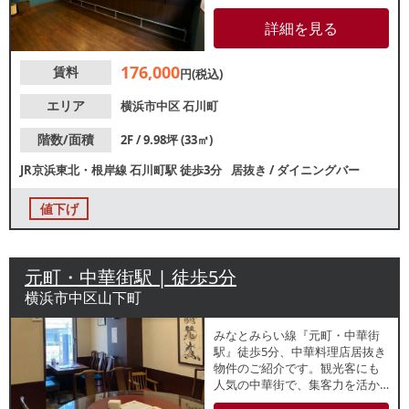
力：有 ガス：4号メーター
水道：13mm 【厨房排気】
詳細を見る
有 / 有圧扇 【空調】無 【グリス
ト】無 【間口】約0.9ｍ 【天高】
176,000
賃料
約2.3ｍ 【トイレ】有 / 洋式 【閉
円(税込)
店理由】引退 【営業時間制
限】25時まで 【不可業態】
エリア
横浜市中区
石川町
特になし 【引渡状態】居抜き ※
記載の店舗情報は正確性を保証
階数/面積
2F / 9.98坪 (33㎡)
するものではございません。
JR京浜東北・根岸線
石川町駅
徒歩3分
居抜き
/
ダイニングバー
値下げ
元町・中華街駅 | 徒歩5分
横浜市中区山下町
みなとみらい線『元町・中華街
駅』徒歩5分、中華料理店居抜き
物件のご紹介です。観光客にも
人気の中華街で、集客力を活か
した飲食ビジネスに最適です。1