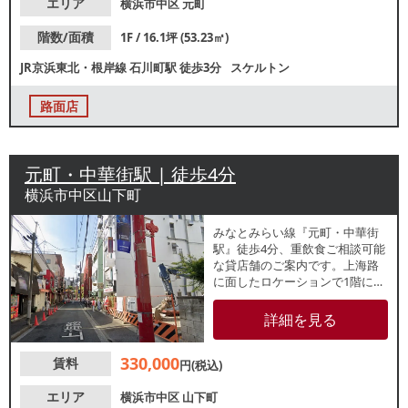
エリア
横浜市中区
元町
階数/面積
1F / 16.1坪 (53.23㎡)
JR京浜東北・根岸線
石川町駅
徒歩3分
スケルトン
路面店
元町・中華街駅 | 徒歩4分
横浜市中区山下町
みなとみらい線『元町・中華街
駅』徒歩4分、重飲食ご相談可能
な貸店舗のご案内です。上海路
に面したロケーションで1階には
有名なお粥屋さんが入っており
ます。観光地のため、国内外問
詳細を見る
わず多くの人が訪れるエリアで
集客に期待ができます！業種
330,000
賃料
等、お気軽にお問い合わせくだ
円(税込)
さい。
エリア
横浜市中区
山下町