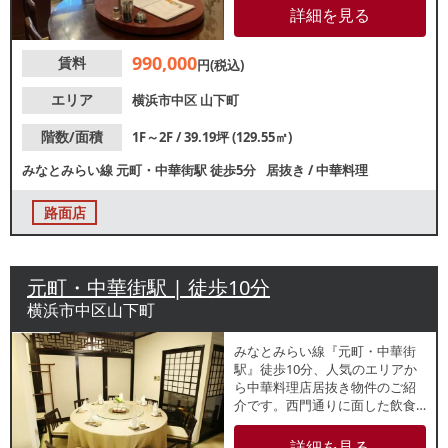
～2階一括貸しで、内装も残って
詳細を見る
いるため、類似業態ご希望の方
は初期費用を抑えての開業が可
990,000
賃料
能です。
円(税込)
エリア
横浜市中区
山下町
階数/面積
1F～2F / 39.19坪 (129.55㎡)
みなとみらい線
元町・中華街駅
徒歩5分
居抜き
/
中華料理
路面店
元町・中華街駅 | 徒歩10分
横浜市中区山下町
みなとみらい線『元町・中華街
駅』徒歩10分、人気のエリアか
ら中華料理店居抜き物件のご紹
介です。西門通りに面した飲食
ビル4階テナント！周辺でも類似
業態が密集しており、観光客を
詳細を見る