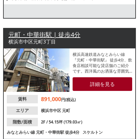
元町・中華街駅 | 徒歩4分
横浜市中区元町3丁目
横浜⾼速鉄道みなとみらい線
『元町・中華街駅』 徒歩4分、飲
食店相談可能な貸店舗のご紹介
です。西洋風のお洒落な雰囲気
が漂う「元町メインストリー
ト」沿いにあり、買い物客など
詳細を見る
の集客が期待できます。周辺で
はブティック、小売店、カフェ
891,000
賃料
やレストラン店舗が営業中で
円(税込)
す。詳細はレスタンダードまで
お問合せください。
エリア
横浜市中区
元町
階数/面積
2F / 54.15坪 (179.03㎡)
みなとみらい線
元町・中華街駅
徒歩4分
スケルトン