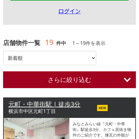
ログイン
19
店舗物件一覧
件中
1
～
19
件を表示
さらに絞り込む
元町・中華街駅 | 徒歩3分
NEW
横浜市中区元町1丁目
みなとみらい線『元町・中華
街』駅徒歩3分、カフェ居抜き物
件のご紹介です。煉瓦の外観が