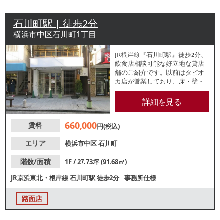
石川町駅 | 徒歩2分
横浜市中区石川町1丁目
JR根岸線『石川町駅』徒歩2分、
飲食店相談可能な好立地な貸店
舗のご紹介です。以前はタピオ
カ店が営業しており、床・壁・
天井やエアコンが残っておりま
す。メインストリート沿いで人
詳細を見る
通り多く集客が見込めます。近
隣住民のカフェ休憩・テイクア
660,000
賃料
ウト需要も期待できます！業種
円(税込)
等、お気軽にご相談ください。
エリア
横浜市中区
石川町
階数/面積
1F / 27.73坪 (91.68㎡)
JR京浜東北・根岸線
石川町駅
徒歩2分
事務所仕様
路面店