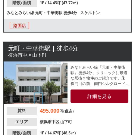
階数/面積
1F / 14.43坪 (47.72㎡)
みなとみらい線
元町・中華街駅
徒歩4分
スケルトン
路面店
元町・中華街駅 | 徒歩4分
横浜市中区山下町
みなとみらい線『元町・中華街
駅』徒歩4分、クリニックに最適
な居抜き物件のご紹介です。朱
雀門目の前、南門シルクロード
沿いの路面店！整体院やサロン
にもおすすめです。諸条件等、
詳細を見る
お気軽にお問合せください。
495,000
賃料
円(税込)
エリア
横浜市中区
山下町
階数/面積
1F / 14.67坪 (48.5㎡)