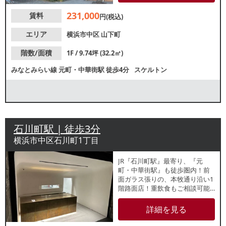
等お気軽にお問合せください。
231,000
賃料
円(税込)
エリア
横浜市中区
山下町
階数/面積
1F / 9.74坪 (32.2㎡)
みなとみらい線
元町・中華街駅
徒歩4分
スケルトン
石川町駅 | 徒歩3分
横浜市中区石川町1丁目
JR『石川町駅』最寄り、『元
町・中華街駅』も徒歩圏内！前
面ガラス張りの、本牧通り沿い1
階路面店！重飲食もご相談可能
な貸店舗のご案内です。看板の
視認性高く目立ちます。以前は
詳細を見る
物販店が営業していました。各
業種、お気軽にお問合せくださ