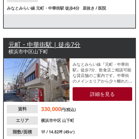
みなとみらい線
元町・中華街駅
徒歩4分
居抜き
/
医院
元町・中華街駅 | 徒歩7分
横浜市中区山下町
みなとみらい線『元町・中華街
駅』徒歩7分、飲食店ご相談可能
な貸店舗のご案内です。中華街
のメインエリアから少々離れた
「市場通り」に面する1階路面テ
ナントで、観光客のほか中華街
詳細を見る
関係者や近隣住民を中心とした
集客が期待できます。軽飲食の
330,000
賃料
ほか、クリニックや事務所など
円(税込)
の利用におすすめです。
エリア
横浜市中区
山下町
階数/面積
1F / 14.82坪 (49㎡)