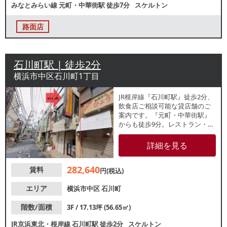
みなとみらい線
元町・中華街駅
徒歩7分
スケルトン
路面店
石川町駅 | 徒歩2分
横浜市中区石川町1丁目
JR根岸線『石川町駅』徒歩2分、
飲食店ご相談可能な貸店舗のご
案内です。『元町・中華街駅』
からも徒歩9分。レストラン・居
酒屋・ブティックなどがこじん
まりと立ち並ぶ「リセンヌ小
詳細を見る
路」沿いです。1フロア1テナン
ト。業種等お気軽にお問い合わ
282,640
賃料
せください。
円(税込)
エリア
横浜市中区
石川町
階数/面積
3F / 17.13坪 (56.65㎡)
JR京浜東北・根岸線
石川町駅
徒歩2分
スケルトン