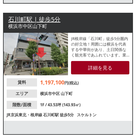
石川町駅 | 徒歩5分
横浜市中区山下町
JR根岸線「石川町」徒歩5分圏内
の好立地！周囲には横浜を代表
する中華街があり、土日関係な
く観光客であふれています。業
態はご相談ください。大通りに
面しているので視認良好です！
詳細を見る
ぜひお問い合わせください。
1,197,100
賃料
円(税込)
エリア
横浜市中区
山下町
階数/面積
1F / 43.53坪 (143.93㎡)
JR京浜東北・根岸線
石川町駅
徒歩5分
スケルトン