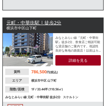
元町・中華街駅 | 徒歩2分
横浜市中区山下町
みなとみらい線『元町・中華街
駅』徒歩2分、飲食店ご相談可能
な貸店舗のご案内です。視認性
良好な角地の路面店！以前はカ
フェが営業していました。内装
レイアウト自由自在なスケルト
詳細を見る
ンでの引渡しです。諸条件等、
お気軽にお問合せください。
786,500
賃料
円(税込)
エリア
横浜市中区
山下町
階数/面積
1F / 33.44坪 (110.56㎡)
みなとみらい線
元町・中華街駅
徒歩2分
スケルトン