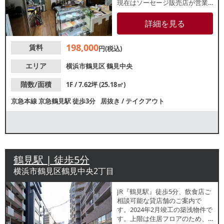
現在はソーセージ販売店が営業
しています。カフェ・喫茶店等
の軽飲食ご相談可能です。諸条
詳細を見る
件等、お気軽にお問合せくださ
い。
198,000
賃料
円(税込)
エリア
横浜市鶴見区
鶴見中央
階数/面積
1F / 7.62坪 (25.18㎡)
京急本線
京急鶴見駅
徒歩3分
居抜き
/
テイクアウト
鶴見駅 | 徒歩5分
横浜市鶴見区鶴見中央2丁目
JR『鶴見駅』徒歩5分、飲食店ご
相談可能な貸店舗のご案内で
す。2024年2月竣工の築浅物件で
す。上階は住居フロアのため、