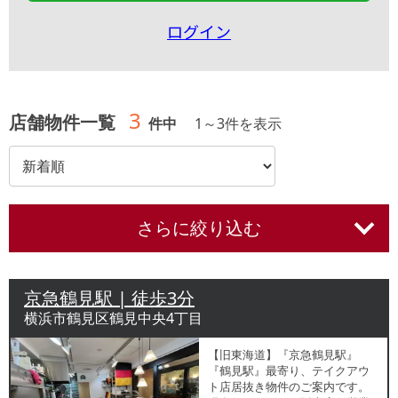
ログイン
3
店舗物件一覧
件中
1
～
3
件を表示
さらに絞り込む
京急鶴見駅 | 徒歩3分
横浜市鶴見区鶴見中央4丁目
【旧東海道】『京急鶴見駅』
『鶴見駅』最寄り、テイクアウ
ト店居抜き物件のご案内です。