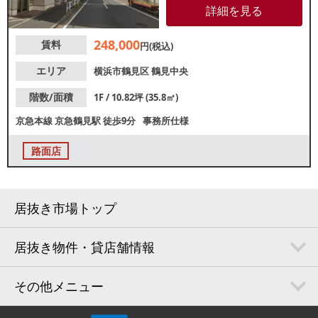
では大手飲食チェーン店が出店
詳細を見る
中！ファミリー層をはじめとし
た集客が期待できるエリアで
248,000
賃料
す。地域密着型店舗をお探しの
円(税込)
方におすすめです。
エリア
横浜市鶴見区
鶴見中央
階数/面積
1F / 10.82坪 (35.8㎡)
京急本線
京急鶴見駅
徒歩9分
事務所仕様
路面店
居抜き市場トップ
居抜き物件・貸店舗情報
その他メニュー