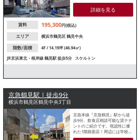
重飲食は不可です。美容・医
療・介護系テナントや塾・スク
詳細を見る
ールにもおすすめです。諸条件
等、お気軽にお問合せくださ
195,300
賃料
い。
円(税込)
エリア
横浜市鶴見区
鶴見中央
階数/面積
4F / 14.19坪 (46.94㎡)
JR京浜東北・根岸線
鶴見駅
徒歩5分
スケルトン
京急鶴見駅 | 徒歩9分
横浜市鶴見区鶴見中央3丁目
京急本線『京急鶴見』駅から徒
歩9分、飲食店相談可能な貸テナ
ントのご紹介です。視認性に優
れた1階路面店！周辺には学校や
マンションや学校があり、近隣