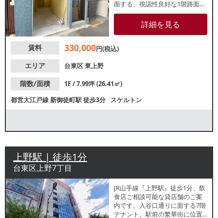
面する、視認性良好な1階路面
店。オフィスビルに近接してい
るため、ビジネスパーソンを中
詳細を見る
心とした集客が期待できます。
諸条件等、お気軽にお問合せく
330,000
賃料
ださい。
円(税込)
エリア
台東区
東上野
階数/面積
1F / 7.99坪 (26.41㎡)
都営大江戸線
新御徒町駅
徒歩3分
スケルトン
上野駅 | 徒歩1分
台東区上野7丁目
JR山手線『上野駅』徒歩1分、飲
食店ご相談可能な貸店舗のご案
内です。入谷口通りに面する7階
テナント。駅前の繁華街に位置