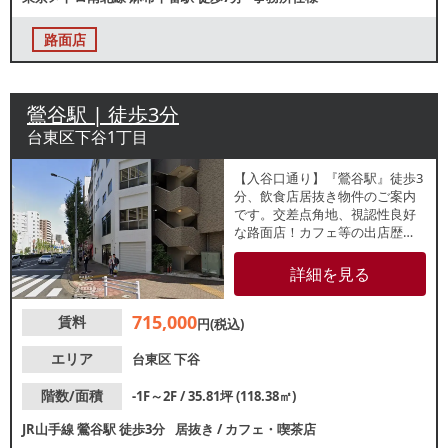
路面店
鶯谷駅 | 徒歩3分
台東区下谷1丁目
【入谷口通り】『鶯谷駅』徒歩3
分、飲食店居抜き物件のご案内
です。交差点角地、視認性良好
な路面店！カフェ等の出店歴
有、テイクアウト店等の軽飲食
に最適です。内見ご案内可能で
詳細を見る
すので、お気軽にお問合せくだ
さい。
715,000
賃料
円(税込)
エリア
台東区
下谷
階数/面積
-1F～2F / 35.81坪 (118.38㎡)
JR山手線
鶯谷駅
徒歩3分
居抜き
/
カフェ・喫茶店