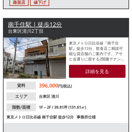
路面店
値下げ
南千住駅 | 徒歩12分
台東区清川2丁目
東京メトロ日比谷線『南千住
駅』徒歩12分、飲食店ご相談可
能な貸店舗のご案内です。アサ
ヒ会通りに面する2階建テナン
ト。周辺は住宅街が広がってい
るため、リピーター獲得が期待
詳細を見る
できます。諸条件等、お気軽に
お問い合わせください。
396,000
賃料
円(税込)
エリア
台東区
清川
階数/面積
1F～2F / 39.81坪 (131.61㎡)
東京メトロ日比谷線
南千住駅
徒歩12分
事務所仕様