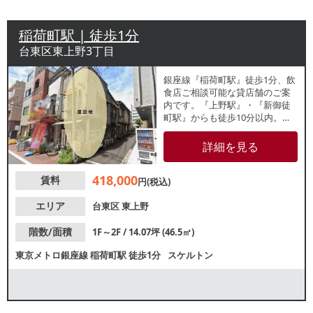
稲荷町駅 | 徒歩1分
台東区東上野3丁目
銀座線『稲荷町駅』徒歩1分、飲
食店ご相談可能な貸店舗のご案
内です。『上野駅』・『新御徒
町駅』からも徒歩10分以内。元
は写真館。1階・2階に分かれて
いるので店舗と事務所としても
詳細を見る
お使いいただけます。重飲食相
談可。お気軽にお問い合わせく
418,000
賃料
ださい。
円(税込)
エリア
台東区
東上野
階数/面積
1F～2F / 14.07坪 (46.5㎡)
東京メトロ銀座線
稲荷町駅
徒歩1分
スケルトン