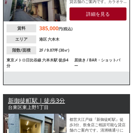
貸店舗のご案内です。カラオケ
使用時は、防音工事必須です。
エアコンは、現在故障しており
詳細を見る
ますので、テナント負担にて交
換をお願いいたします。諸条件
385,000
賃料
等、お気軽にお問合せくださ
円(税込)
い。
エリア
港区
六本木
階数/面積
2F / 9.07坪 (30㎡)
東京メトロ日比谷線
六本木駅
徒歩4
居抜き
/
BAR・ショットバ
分
ー
新御徒町駅 | 徒歩3分
台東区東上野1丁目
都営大江戸線『新御徒町駅』徒
歩3分、飲食店ご相談可能な貸店
舗のご案内です。清洲橋通りに