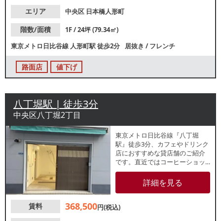
イアウトも機能的で幅広い業種
に対応可能です。ランチ・ディ
エリア
中央区
日本橋人形町
ナーともに集客が見込めるエリ
アで出店のチャンスです！
階数/面積
1F / 24坪 (79.34㎡)
東京メトロ日比谷線
人形町駅
徒歩2分
居抜き
/
フレンチ
路面店
値下げ
八丁堀駅 | 徒歩3分
中央区八丁堀2丁目
東京メトロ日比谷線『八丁堀
駅』徒歩3分、カフェやドリンク
店におすすめな貸店舗のご紹介
です。直近ではコーヒーショッ
プが営業していた店舗で、引き
渡しはスケルトンになります。
詳細を見る
周辺はオフィス・店舗立地で人
通り多く、ビジネスパーソンを
368,500
賃料
はじめとした飲食需要が期待で
円(税込)
きます。諸条件等、お気軽にお