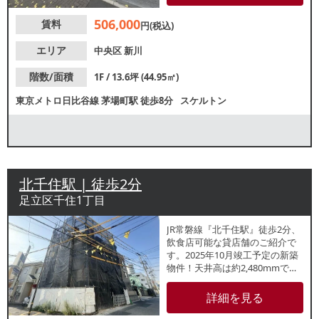
み可能！諸条件等、お気軽にお
506,000
賃料
問合せください。
円(税込)
エリア
中央区
新川
階数/面積
1F / 13.6坪 (44.95㎡)
東京メトロ日比谷線
茅場町駅
徒歩8分
スケルトン
北千住駅 | 徒歩2分
足立区千住1丁目
JR常磐線『北千住駅』徒歩2分、
飲食店可能な貸店舗のご紹介で
す。2025年10月竣工予定の新築
物件！天井高は約2,480mmで
す。前面ガラス張りで視認性良
好な路面店！各種重飲食ご相談
詳細を見る
可能ですので、お気軽にお問合