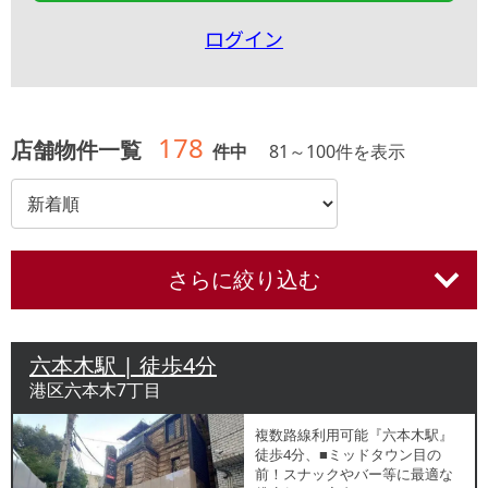
ログイン
178
店舗物件一覧
件中
81
～
100
件を表示
さらに絞り込む
六本木駅 | 徒歩4分
港区六本木7丁目
複数路線利用可能『六本木駅』
徒歩4分、■ミッドタウン目の
前！スナックやバー等に最適な