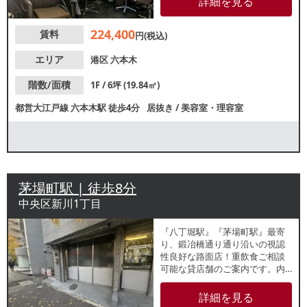
詳細を見る
せください。
224,400
賃料
円(税込)
エリア
港区
六本木
階数/面積
1F / 6坪 (19.84㎡)
都営大江戸線
六本木駅
徒歩4分
居抜き
/
美容室・理容室
茅場町駅 | 徒歩8分
中央区新川1丁目
『八丁堀駅』『茅場町駅』最寄
り、鍛冶橋通り通り沿いの視認
性良好な路面店！重飲食ご相談
可能な貸店舗のご案内です。内
装レイアウト自由自在なスケル
トンでの引渡しです。オフィス
詳細を見る
ワーカーと近隣住民の集客見込