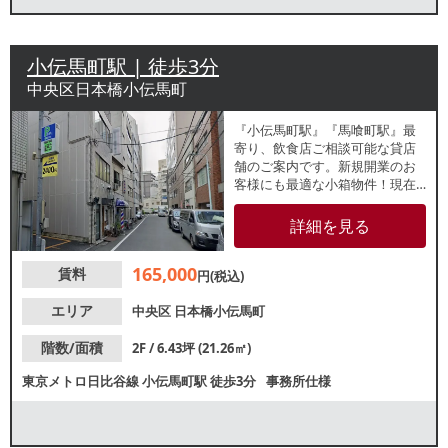
小伝馬町駅 | 徒歩3分
中央区日本橋小伝馬町
『小伝馬町駅』『馬喰町駅』最
寄り、飲食店ご相談可能な貸店
舗のご案内です。新規開業のお
客様にも最適な小箱物件！現在
は事務所として使用されてお
り、事務所仕様での引渡しで
詳細を見る
す。諸条件等、お気軽にお問合
せください。
165,000
賃料
円(税込)
エリア
中央区
日本橋小伝馬町
階数/面積
2F / 6.43坪 (21.26㎡)
東京メトロ日比谷線
小伝馬町駅
徒歩3分
事務所仕様