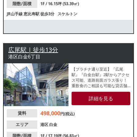
階数/面積
1F / 16.15坪 (53.39㎡)
JR山手線
恵比寿駅
徒歩3分
スケルトン
広尾駅 | 徒歩13分
港区白金6丁目
【プラチナ通り至近】『広尾
駅』『白金台駅』2駅からアクセ
ス可能、道路前面ガラス張り！
重飲食のご相談も可能な貸店舗
のご案内です。内装レイアウト
自由自在なスケルトンでの引渡
詳細を見る
しです。エアコン・ファンが残
置でございます。諸条件等、お
498,000
賃料
気軽にお問合せください。
円(税込)
エリア
港区
白金
階数/面積
1F / 17.19坪 (56.83㎡)