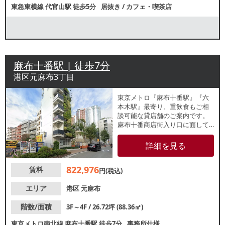
東急東横線
代官山駅
徒歩5分
居抜き
/
カフェ・喫茶店
麻布十番駅 | 徒歩7分
港区元麻布3丁目
東京メトロ『麻布十番駅』『六
本木駅』最寄り、重飲食もご相
談可能な貸店舗のご案内です。
麻布十番商店街入り口に面して
おり、周辺は多種多様な飲食店
が点在しています。事務所仕様
詳細を見る
での引渡しです。諸条件等、お
気軽にお問合せください。
822,976
賃料
円(税込)
エリア
港区
元麻布
階数/面積
3F～4F / 26.72坪 (88.36㎡)
東京メトロ南北線
麻布十番駅
徒歩7分
事務所仕様