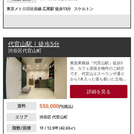
東京メトロ日比谷線
広尾駅
徒歩13分
スケルトン
代官山駅 | 徒歩5分
渋谷区代官山町
東急東横線『代官山駅』徒歩5
分、カフェ居抜き物件のご紹介
です。代官山エスペランザ通り
から1本入った落ち着いた立地
で、通りから数段階段を下がっ
た半地下のような区画です。軽
詳細を見る
飲食店やエステサロン、パーソ
ナルジム等の業態におすすめ！
550,000
賃料
諸条件等、お気軽にお問合せく
円(税込)
ださい。
エリア
渋谷区
代官山町
階数/面積
1F / 12.9坪 (42.63㎡)