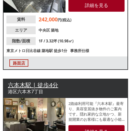
路面店！物販店や美容サロンの
詳細を見る
開業にもおすすめです。人気の
小箱物件ですので、お問合せは
242,000
賃料
お早めに！
円(税込)
エリア
中央区
築地
階数/面積
1F / 3.32坪 (10.98㎡)
東京メトロ日比谷線
築地駅
徒歩1分
事務所仕様
路面店
六本木駅 | 徒歩4分
港区六本木7丁目
2路線利用可能『六本木駅』最寄
り、美容室居抜き物件のご案内
です。隠れ家的な立地かつ、新
規開業のお客様にも最適な小箱
物件です。天井高は2,690mmで
す。諸条件等、お気軽にお問合