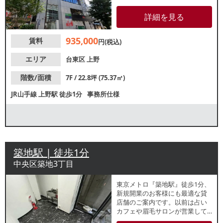
しているため、安定した集客が
期待できます。諸条件等、お気
詳細を見る
軽にお問合せください。
935,000
賃料
円(税込)
エリア
台東区
上野
階数/面積
7F / 22.8坪 (75.37㎡)
JR山手線
上野駅
徒歩1分
事務所仕様
築地駅 | 徒歩1分
中央区築地3丁目
東京メトロ『築地駅』徒歩1分、
新規開業のお客様にも最適な貸
店舗のご案内です。以前は占い
カフェや眉毛サロンが営業して
いました。新大橋通り沿いの1階