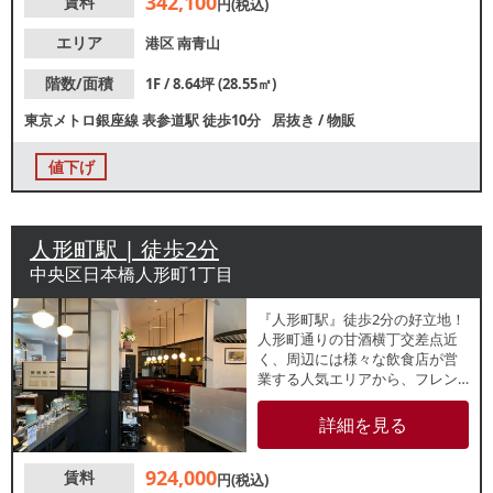
342,100
賃料
円(税込)
エリア
港区
南青山
階数/面積
1F / 8.64坪 (28.55㎡)
東京メトロ銀座線
表参道駅
徒歩10分
居抜き
/
物販
値下げ
人形町駅 | 徒歩2分
中央区日本橋人形町1丁目
『人形町駅』徒歩2分の好立地！
人形町通りの甘酒横丁交差点近
く、周辺には様々な飲食店が営
業する人気エリアから、フレン
チ居抜き物件のご紹介です。1階
路面で視認性が高く、内装は天
詳細を見る
井高のあるおしゃれで落ち着い
た雰囲気となっております。店
924,000
賃料
内はテーブル28席を配置し、レ
円(税込)