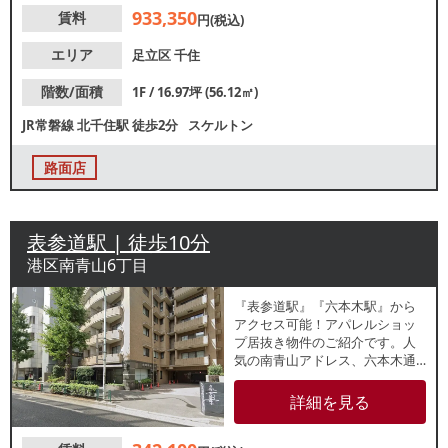
せください。
933,350
賃料
円(税込)
エリア
足立区
千住
階数/面積
1F / 16.97坪 (56.12㎡)
JR常磐線
北千住駅
徒歩2分
スケルトン
路面店
表参道駅 | 徒歩10分
港区南青山6丁目
『表参道駅』『六本木駅』から
アクセス可能！アパレルショッ
プ居抜き物件のご紹介です。人
気の南青山アドレス、六本木通
り沿いの1階路面店舗。周辺は住
居のなかに店舗が点在する落ち
詳細を見る
着いた立地です。諸条件等、お
気軽にお問合せください。