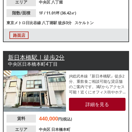
問合せください。
エリア
中央区
八丁堀
階数/面積
1F / 11.01坪 (36.42㎡)
東京メトロ日比谷線
八丁堀駅
徒歩3分
スケルトン
路面店
新日本橋駅 | 徒歩2分
中央区日本橋本町4丁目
JR総武本線『新日本橋駅』徒歩2
分、重飲食ご相談可能な貸店舗
のご案内です。3駅からアクセス
可能！近くにオフィス街やホテ
ルがあるため、ビジネスマンや
観光客などの集客が期待できま
詳細を見る
す。詳細はレスタンダードまで
お問い合わせください。
440,000
賃料
円(税込)
エリア
中央区
日本橋本町