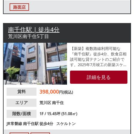
路面店
南千住駅 | 徒歩4分
荒川区南千住5丁目
【新築】複数路線利用可能な
『南千住駅』徒歩4分、飲食店相
談可能な貸テナントのご紹介で
す。2025年7月竣工の新築スケル
トン物件！視認性に優れた旧日
光街道沿いの1階路面店です。諸
詳細を見る
条件等、お気軽にお問合せくだ
さい。
398,000
賃料
円(税込)
エリア
荒川区
南千住
階数/面積
1F / 15.45坪 (51.08㎡)
JR常磐線
南千住駅
徒歩4分
スケルトン