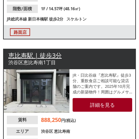
階数/面積
1F / 14.57坪 (48.16㎡)
JR総武本線
新日本橋駅
徒歩2分
スケルトン
路面店
恵比寿駅 | 徒歩3分
渋谷区恵比寿南1丁目
JR・日比谷線『恵比寿駅』徒歩3
分、重飲食店ご相談可能な貸店
舗のご案内です。2025年10月完
成の新築物件！周囲はグルメサ
イトで評価の高い飲食店が沢山
あるエリア。新築で重飲食ご相
詳細を見る
談可能物件は少ないです。お気
軽にお問い合わせください。
888,250
賃料
円(税込)
エリア
渋谷区
恵比寿南