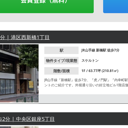
7分 | 港区西新橋1丁目
駅
JR山手線
新橋駅
徒歩7分
物件タイプ/現業態
スケルトン
階数/面積
1F / 63.77坪 (210.81㎡)
JR山手線『新橋駅』徒歩7分、『虎ノ門駅』『内幸町
ントのご紹介です。外堀通り沿いの好立地ビル1階店
が近くにあるので、平日のみならず休日も賑やかなエ
歩2分 | 中央区銀座5丁目