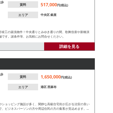
徒歩
517,000
賃料
円(税込)
エリア
中央区
銀座
7月竣工の築浅物件！中央通りとみゆき通りの間、歌舞伎座や新橋演
舗です。諸条件等、お気軽にお問合せください。
詳細を見る
徒歩
1,650,000
賃料
円(税込)
エリア
港区
西麻布
やショッピング施設が多く、閑静な高級住宅街が広がる治安の良い
で、ビジネスパーソンの方や周辺住民の方の集客が見込めます。飲