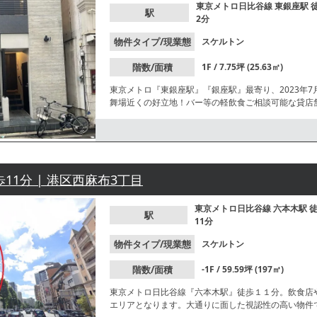
東京メトロ日比谷線
東銀座駅
駅
2分
物件タイプ/現業態
スケルトン
階数/面積
1F / 7.75坪 (25.63㎡)
東京メトロ『東銀座駅』『銀座駅』最寄り、2023年
舞場近くの好立地！バー等の軽飲食ご相談可能な貸店
歩11分 | 港区西麻布3丁目
東京メトロ日比谷線
六本木駅
駅
11分
物件タイプ/現業態
スケルトン
階数/面積
-1F / 59.59坪 (197㎡)
東京メトロ日比谷線『六本木駅』徒歩１１分。飲食店
エリアとなります。大通りに面した視認性の高い物件