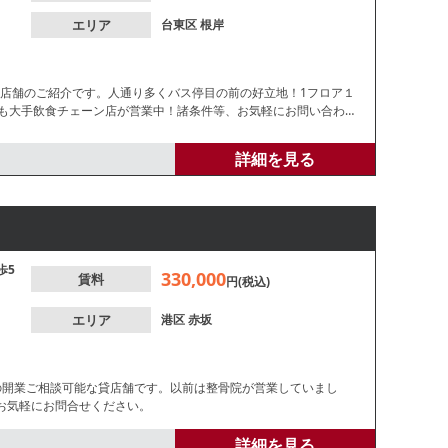
エリア
台東区
根岸
貸店舗のご紹介です。人通り多くバス停目の前の好立地！1フロア１
でも大手飲食チェーン店が営業中！諸条件等、お気軽にお問い合わ
詳細を見る
歩5
330,000
賃料
円(税込)
エリア
港区
赤坂
の開業ご相談可能な貸店舗です。以前は整骨院が営業していまし
お気軽にお問合せください。
詳細を見る