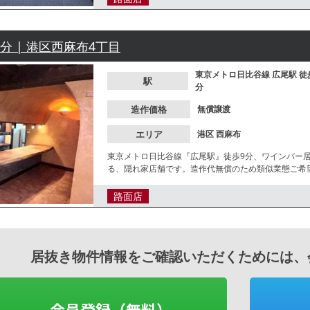
9分 | 港区西麻布4丁目
東京メトロ日比谷線
広尾駅
徒
駅
分
造作価格
無償譲渡
エリア
港区
西麻布
東京メトロ日比谷線『広尾駅』徒歩9分、ワインバー
る、隠れ家店舗です。造作代無償のため類似業態ご希
ください。
路面店
居抜き物件情報をご確認いただくためには、
会員登録（無料）