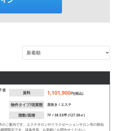
駅
徒
1,101,900
賃料
円(税込)
物件タイプ/現業態
居抜き
/
エステ
階数/面積
7F / 38.53坪 (127.38㎡)
件のご案内です。エステサロンやリラクゼーションサロン等の類似
の期間限定です。諸条件等、お気軽にお問合せください。