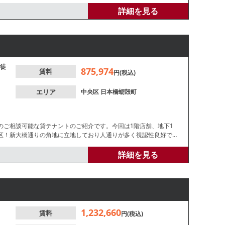
ついてもお気軽にお問い合わせください。
詳細を見る
徒
875,974
賃料
円(税込)
エリア
中央区
日本橋蛎殻町
のご相談可能な貸テナントのご紹介です。今回は1階店舗、地下1
区！新大橋通りの角地に立地しており人通りが多く視認性良好で
詳細を見る
1,232,660
賃料
円(税込)