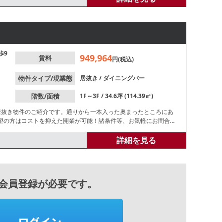
歩9
949,964
賃料
円(税込)
物件タイプ/現業態
居抜き
/
ダイニングバー
階数/面積
1F～3F / 34.6坪 (114.39㎡)
居抜き物件のご紹介です。通りから一本入った奥まったところにあ
望の方はコストを抑えた開業が可能！諸条件等、お気軽にお問合せ
詳細を見る
会員登録が必要です。
ログイン