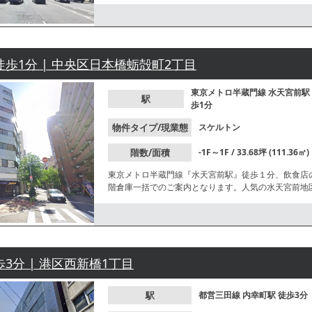
食店のご相談も可能となっておりますので、業種等に
徒歩1分 | 中央区日本橋蛎殻町2丁目
東京メトロ半蔵門線
水天宮前駅
駅
歩1分
物件タイプ/現業態
スケルトン
階数/面積
-1F～1F / 33.68坪 (111.36㎡)
東京メトロ半蔵門線『水天宮前駅』徒歩１分、飲食店
階倉庫一括でのご案内となります。人気の水天宮前地
す。お気軽にお問合せください。
歩3分 | 港区西新橋1丁目
駅
都営三田線
内幸町駅
徒歩3分