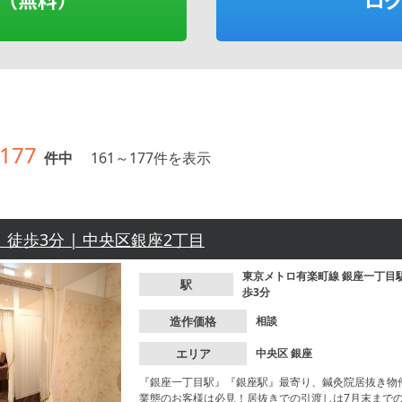
177
件中
161
～
177
件を表示
 徒歩3分 | 中央区銀座2丁目
東京メトロ有楽町線
銀座一丁目
駅
歩3分
造作価格
相談
エリア
中央区
銀座
『銀座一丁目駅』『銀座駅』最寄り、鍼灸院居抜き物
業態のお客様は必見！居抜きでの引渡しは7月末まで