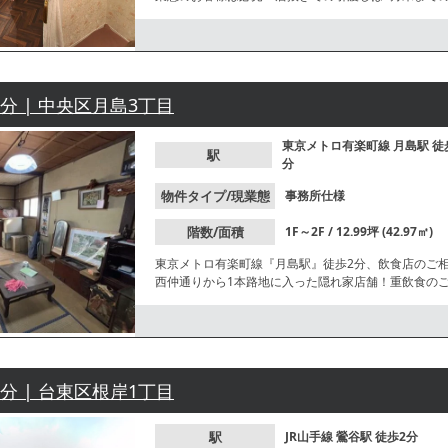
2分 | 中央区月島3丁目
東京メトロ有楽町線
月島駅
徒
駅
分
物件タイプ/現業態
事務所仕様
階数/面積
1F～2F / 12.99坪 (42.97㎡)
東京メトロ有楽町線『月島駅』徒歩2分、飲食店のご
西仲通りから1本路地に入った隠れ家店舗！重飲食の
2分 | 台東区根岸1丁目
駅
JR山手線
鶯谷駅
徒歩2分