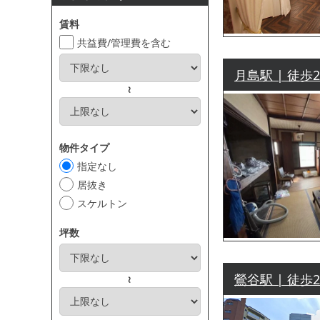
賃料
共益費/管理費を含む
月島駅 | 徒歩
～
物件タイプ
指定なし
居抜き
スケルトン
坪数
鶯谷駅 | 徒歩
～