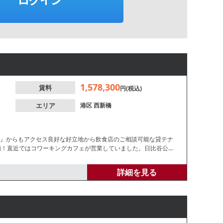
1,578,300
賃料
円(税込)
エリア
港区
西新橋
駅』からもアクセス良好な好立地から飲食店のご相談可能な貸テナ
舗！直近ではコワーキングカフェが営業していました。日比谷公園
リアです。諸条件等、お気軽にお問合せください。
詳細を見る