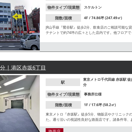
物件タイプ/現業態
スケルトン
階数/面積
4F / 74.86坪 (247.49㎡)
JR山手線『鶯谷駅』徒歩2分、飲食店のご相談可能な
テナントで約74坪の広々とした店内です。他フロア
せください。
5分 | 港区赤坂6丁目
東京メトロ千代田線
赤坂駅
徒
駅
分
物件タイプ/現業態
事務所仕様
階数/面積
1F / 17.6坪 (58.2㎡)
東京メトロ『赤坂駅』徒歩5分、物販店やクリニック
た。通り沿いの視認性良好な路面店です。諸条件等、
路面店