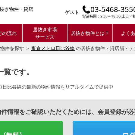
03-5468-355
抜き物件・貸店
ゲスト
営業時間：9:30～18:30(土日
居抜き市場
での流れ
居抜き物件とは？
よく
サービス
物件を探す
＞
東京メトロ日比谷線
の居抜き物件・貸店舗・テ
一覧です。
ロ日比谷線の最新の物件情報をリアルタイムで提供中
物件情報をご確認いただくためには、会員登録が必
（無料）
ロ