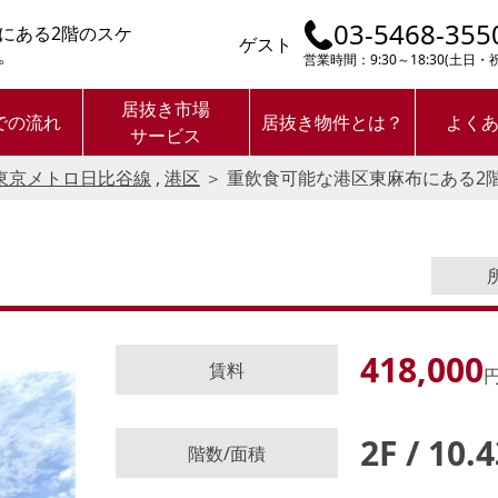
03-5468-355
にある2階のスケ
ゲスト
。
営業時間：9:30～18:30(土日
居抜き市場
での流れ
居抜き物件とは？
よく
サービス
東京メトロ日比谷線
,
港区
＞
重飲食可能な港区東麻布にある2
分
418,000
賃料
円
2F / 10.
ログイン後に
階数/面積
物件情報の全てがご覧いただけま