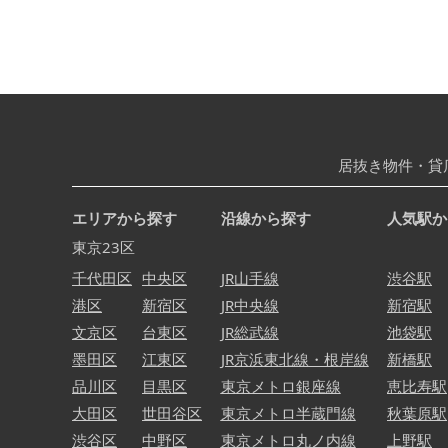
居抜き物件・貸
エリアから探す
沿線から探す
人気駅か
東京23区
千代田区
中央区
JR山手線
渋谷駅
港区
新宿区
JR中央線
新宿駅
文京区
台東区
JR総武線
池袋駅
墨田区
江東区
JR京浜東北線・根岸線
新橋駅
品川区
目黒区
東京メトロ銀座線
恵比寿駅
大田区
世田谷区
東京メトロ半蔵門線
秋葉原駅
渋谷区
中野区
東京メトロ丸ノ内線
上野駅