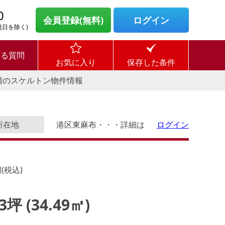
0
会員登録(無料)
ログイン
・祝日を除く)
ある質問
お気に入り
保存した条件
階のスケルトン物件情報
所在地
港区東麻布・・・詳細は
ログイン
(税込)
43坪 (34.49㎡)
ログイン後に
す。
物件情報の全てがご覧いただけま