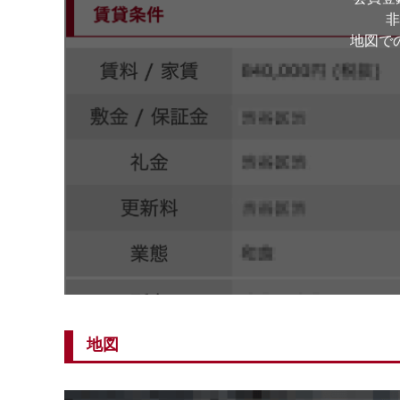
非
地図で
地図