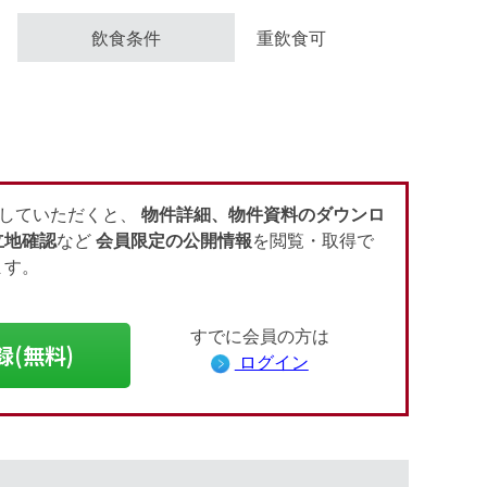
飲食条件
重飲食可
会員登録（無料）
ログイン
していただくと、
物件詳細、物件資料のダウンロ
立地確認
など
会員限定の公開情報
を閲覧・取得で
ます。
すでに会員の方は
録(無料)
ログイン