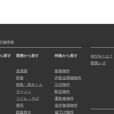
店舗情報
ら探す
業態から探す
特集から探す
RESTAとは？
開業レポ
居酒屋
新着物件
和食
内覧会開催物件
焼鳥・焼きとん
注目物件
ラーメン
駅近物件
うどん・そば
重飲食物件
寿司
造作無償物件
鉄板焼き
値下げ物件