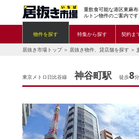
重飲食可能な港区東麻布
ルトン物件のご案内です
物件を探す
特集から探す
契約ま
居抜き市場トップ
＞
居抜き物件、貸店舗を探す
＞
神谷町駅
8
東京メトロ日比谷線
徒歩
す。