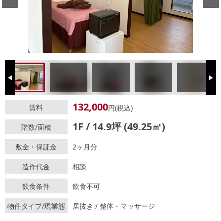
Previous
Next
132,000
賃料
円(税込)
1F / 14.9坪 (49.25㎡)
階数/面積
敷金・保証金
2ヶ月分
造作代金
相談
飲食条件
飲食不可
物件タイプ/現業態
居抜き / 整体・マッサージ