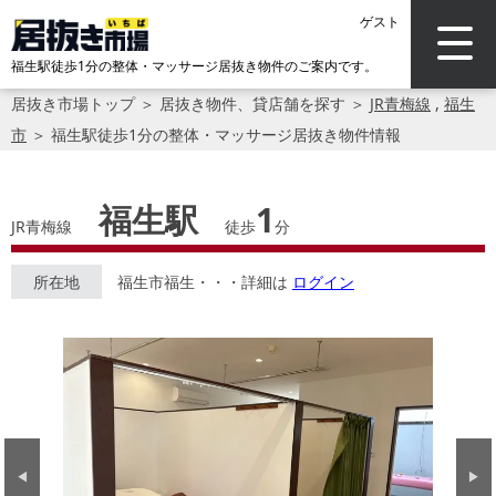
ゲスト
福生駅徒歩1分の整体・マッサージ居抜き物件のご案内です。
居抜き市場トップ
＞
居抜き物件、貸店舗を探す
＞
JR青梅線
,
福生
市
＞
福生駅徒歩1分の整体・マッサージ居抜き物件情報
福生駅
1
JR青梅線
徒歩
分
所在地
福生市福生・・・詳細は
ログイン
Previous
Next