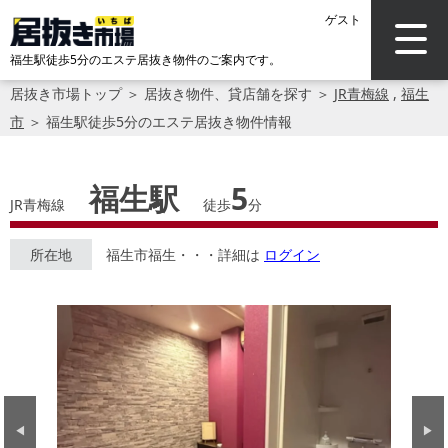
ゲスト
福生駅徒歩5分のエステ居抜き物件のご案内です。
居抜き市場トップ
＞
居抜き物件、貸店舗を探す
＞
JR青梅線
,
福生
市
＞
福生駅徒歩5分のエステ居抜き物件情報
福生駅
5
JR青梅線
徒歩
分
所在地
福生市福生・・・詳細は
ログイン
Previous
Next