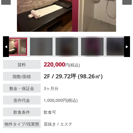
Previous
Next
220,000
賃料
円(税込)
2F / 29.72坪 (98.26㎡)
階数/面積
敷金・保証金
3ヶ月分
造作代金
1,000,000円(税込)
飲食条件
飲食可
物件タイプ/現業態
居抜き / エステ