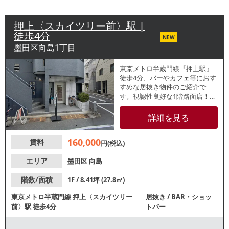
押上〈スカイツリー前〉駅 |
徒歩4分
NEW
墨田区向島1丁目
東京メトロ半蔵門線『押上駅』
徒歩4分、バーやカフェ等におす
すめな居抜き物件のご紹介で
す。視認性良好な1階路面店！約
8.42坪の小箱物件で、新規出店
や個人開業をお考えの方にもお
詳細を見る
すすめです。諸条件等、お気軽
にお問合せください。
160,000
賃料
円(税込)
エリア
墨田区
向島
階数/面積
1F / 8.41坪 (27.8㎡)
東京メトロ半蔵門線
押上〈スカイツリー
居抜き
/
BAR・ショッ
前〉駅
徒歩4分
トバー