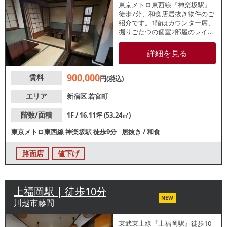
東京メトロ東西線『神楽坂駅』
徒歩7分、和食店居抜き物件のご
紹介です。1階はカウンター席、
掘りごたつの個室2部屋のレイア
ウトで使用されていました。造
作代無償のため、類似業態ご希
詳細を見る
望の方は初期費用を抑えての開
業が可能です。神楽坂の表通り
900,000
賃料
から1本路地裏に入ったところに
円(税込)
ひっそりとたたずむ隠れ家立地
で、高級料店等にもおすすめで
エリア
新宿区
若宮町
す。
階数/面積
1F / 16.11坪 (53.24㎡)
東京メトロ東西線
神楽坂駅
徒歩9分
居抜き
/
和食
路面店
値下げ
上福岡駅 | 徒歩10分
NEW
川越市藤間
東武東上線『上福岡駅』徒歩10