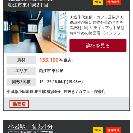
NEW
注目物件
狛江市東和泉2丁目
★造作代無償・カフェ居抜き★
視認性が良い建物外壁の全面を
看板利用可！ テイクアウト業態
おすすめの路面店 【インフラ】
電灯：有 動力：無 ガス：2.5
号メーター（6号メーター迄設置
詳細を見る
可） 水道：有 / 口径不明 【厨
房排気】無 【空調】有 / 家庭用
133,100
賃料
【グリスト】無 【席数】カウン
円(税込)
ター5席 テーブル2席 【トイ
レ】有 /洋式 【閉店理由】店舗
エリア
狛江市
東和泉
集約 【営業年数】約3年6ヶ
月 【営業時間制限】無し
階数/面積
1F～2F / 6.04坪 (19.98㎡)
【不可業態】無し 【間口】約4.4
小田急小田原線
狛江駅
徒歩6分
居抜き
/
カフェ・喫茶店
ｍ 【天高】1階：2460mm・2
階：2560mm 【引渡状態】居抜
き ※記載の店舗情報は正確性を
路面店
保証するものではございませ
ん。
小岩駅 | 徒歩1分
NEW
注目物件