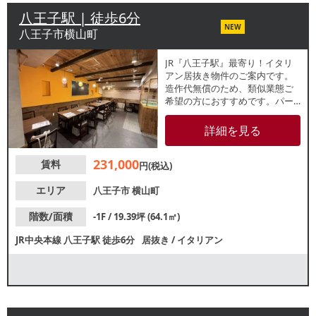
八王子駅 | 徒歩6分
NEW
八王子市横山町
JR『八王子駅』最寄り！イタリ
アン居抜き物件のご案内です。
造作代無償のため、類似業態ご
希望の方におすすめです。パー
ク壱番街通りに面する地下1階店
舗で専用階段あり！周辺でも多
詳細を見る
数飲食店が盛業中です。諸条件
等、お気軽にお問合せくださ
231,000
賃料
い。
円(税込)
エリア
八王子市
横山町
階数/面積
-1F / 19.39坪 (64.1㎡)
JR中央本線
八王子駅
徒歩6分
居抜き
/
イタリアン