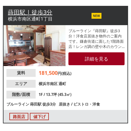
蒔田駅 | 徒歩3分
NEW
横浜市南区通町1丁目
ブルーライン『蒔田駅』徒歩3
分！洋食店居抜き物件のご案内
です。鎌倉街道に面した1階路面
店！レンガ調の壁や木のカウン
ターで温かみのある雰囲気の内
装です。地域密着型の営業にお
詳細を見る
すすめの物件！お気軽にお問い
合わせください。
181,500
賃料
円(税込)
エリア
横浜市南区
通町
階数/面積
1F / 13.7坪 (45.3㎡)
ブルーライン
蒔田駅
徒歩3分
居抜き
/
ビストロ・洋食
路面店
値下げ