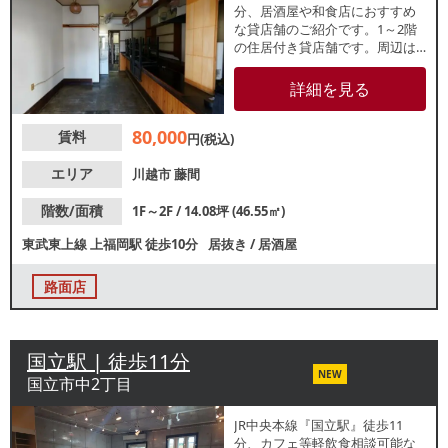
分、居酒屋や和食店におすすめ
な貸店舗のご紹介です。1～2階
の住居付き貸店舗です。周辺は
閑静な住宅街が広がっており、
地域に根差した店舗をお考えの
詳細を見る
方におすすめです。諸条件等、
お気軽にお問合せください。
80,000
賃料
円(税込)
エリア
川越市
藤間
階数/面積
1F～2F / 14.08坪 (46.55㎡)
東武東上線
上福岡駅
徒歩10分
居抜き
/
居酒屋
路面店
国立駅 | 徒歩11分
NEW
国立市中2丁目
JR中央本線『国立駅』徒歩11
分、カフェ等軽飲食相談可能な