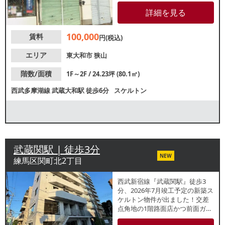
生活動線上に位置しており、地
域密着型店舗をお探しの方にお
詳細を見る
すすめです。ご検討の方は業種
等お気軽にお問合せください。
100,000
賃料
円(税込)
エリア
東大和市
狭山
階数/面積
1F～2F / 24.23坪 (80.1㎡)
西武多摩湖線
武蔵大和駅
徒歩6分
スケルトン
武蔵関駅 | 徒歩3分
NEW
練馬区関町北2丁目
西武新宿線『武蔵関駅』徒歩3
分、2026年7月竣工予定の新築ス
ケルトン物件が出ました！交差
点角地の1階路面店かつ前面ガラ
ス張りのため視認性良好。駅南