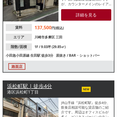
が、カウンターメインのレイア
ウトでスタイリッシュな内装。
周辺は落ち着いた住宅地で、地
詳細を見る
域に根差したカフェ等にもおす
すめです。諸条件等、お気軽に
137,500
賃料
お問合せください。
円(税込)
エリア
川崎市多摩区
三田
階数/面積
1F / 9.03坪 (29.85㎡)
小田急小田原線
生田駅
徒歩3分
居抜き
/
BAR・ショットバー
路面店
浜松町駅 | 徒歩4分
NEW
港区浜松町1丁目
JR山手線『浜松町駅』徒歩4分、
飲食店相談可能な貸店舗のご紹
介です。周辺はオフィスビルが
多く、ビジネスパーソンのラン