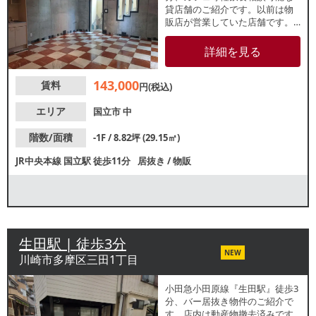
貸店舗のご紹介です。以前は物
販店が営業していた店舗です。
人気の大学通り沿いにある建物
地下1階店舗で、店舗前面に専用
詳細を見る
階段がございます。諸条件等、
お気軽にお問合せください。
143,000
賃料
円(税込)
エリア
国立市
中
階数/面積
-1F / 8.82坪 (29.15㎡)
JR中央本線
国立駅
徒歩11分
居抜き
/
物販
生田駅 | 徒歩3分
NEW
川崎市多摩区三田1丁目
小田急小田原線『生田駅』徒歩3
分、バー居抜き物件のご紹介で
す。店内は動産物撤去済みです