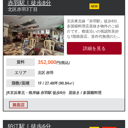
赤羽駅 | 徒歩8分
NEW
北区赤羽3丁目
京浜東北線『赤羽駅』徒歩8分、
多国籍料理店居抜き物件のご紹
介です。都道沿いの視認性良好
な1階路面店。造作代無償のた
め、類似業態ご希望の方は初期
費用を抑えての開業が可能で
詳細を見る
す。フレンチやイタリアン業態
にもおすすめ。諸条件等、お気
352,000
賃料
軽にお問合せください。
円(税込)
エリア
北区
赤羽
階数/面積
1F / 27.48坪 (90.84㎡)
JR京浜東北・根岸線
赤羽駅
徒歩8分
居抜き
/
多国籍料理
路面店
狛江駅 | 徒歩6分