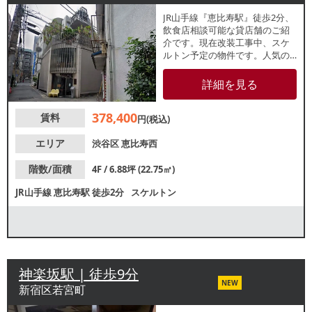
JR山手線『恵比寿駅』徒歩2分、
飲食店相談可能な貸店舗のご紹
介です。現在改装工事中、スケ
ルトン予定の物件です。人気の
恵比寿・代官山エリアで出店の
チャンス！美容業態にもおすす
詳細を見る
めです。業種等お気軽にお問合
せください。
378,400
賃料
円(税込)
エリア
渋谷区
恵比寿西
階数/面積
4F / 6.88坪 (22.75㎡)
JR山手線
恵比寿駅
徒歩2分
スケルトン
神楽坂駅 | 徒歩9分
NEW
新宿区若宮町