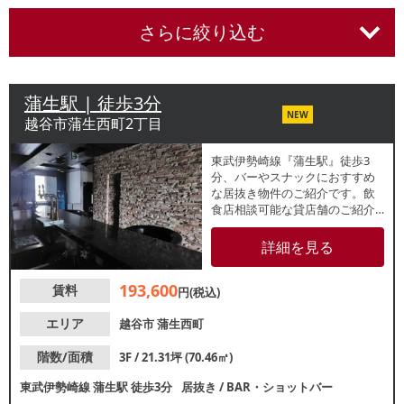
さらに絞り込む
蒲生駅 | 徒歩3分
NEW
越谷市蒲生西町2丁目
東武伊勢崎線『蒲生駅』徒歩3
分、バーやスナックにおすすめ
な居抜き物件のご紹介です。飲
食店相談可能な貸店舗のご紹介
です。カウンター席・ソファー
席のレイアウト！造作代無償の
詳細を見る
ため、類似業態ご希望の方は初
期費用を抑えての開業が可能で
193,600
賃料
す。諸条件等、お気軽にお問合
円(税込)
せください。
エリア
越谷市
蒲生西町
階数/面積
3F / 21.31坪 (70.46㎡)
東武伊勢崎線
蒲生駅
徒歩3分
居抜き
/
BAR・ショットバー