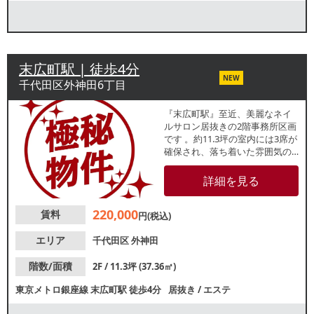
末広町駅 | 徒歩4分
NEW
千代田区外神田6丁目
『末広町駅』至近、美麗なネイ
ルサロン居抜きの2階事務所区画
です 。約11.3坪の室内には3席が
確保され、落ち着いた雰囲気の
上質空間は個人開業や予約制サ
ービス業、オフィス利用に最適
詳細を見る
です 。普通借2年、保証金3ヶ
月、（飲食・強臭・音出し不
220,000
賃料
可） 。内見は随時対応、平面図
円(税込)
もご用意しております。
エリア
千代田区
外神田
階数/面積
2F / 11.3坪 (37.36㎡)
東京メトロ銀座線
末広町駅
徒歩4分
居抜き
/
エステ