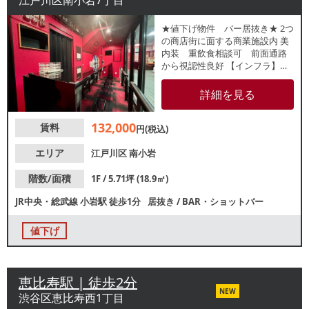
江戸川区南小岩7丁目
★値下げ物件 バー居抜き★ 2つ
の商店街に面する商業施設内 美
内装 重飲食相談可 前面通路
から視認性良好 【インフラ】電
灯：有 動力：有 ガ
ス：6号メーター 水道：
詳細を見る
25mm 【厨房排気】有 / 送風機
【空調】有 / 業務用【グリス
132,000
賃料
ト】有 / 地中埋設型 【席数】無
円(税込)
し【トイレ】無し 【閉店理由】
別事業専念 【営業年数】6ヶ
エリア
江戸川区
南小岩
月【営業時間制限】無し
【不可業態】無し【引渡状態】
階数/面積
1F / 5.71坪 (18.9㎡)
居抜き 【間口】約5.6ｍ 【天高】
JR中央・総武線
小岩駅
徒歩1分
居抜き
/
BAR・ショットバー
約2.5ｍ ※店舗情報は正確性を保
証するものではございません。
値下げ
恵比寿駅 | 徒歩2分
NEW
渋谷区恵比寿西1丁目