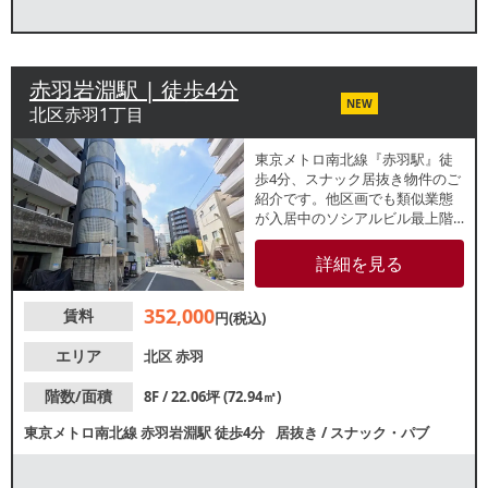
赤羽岩淵駅 | 徒歩4分
NEW
北区赤羽1丁目
東京メトロ南北線『赤羽駅』徒
歩4分、スナック居抜き物件のご
紹介です。他区画でも類似業態
が入居中のソシアルビル最上階
テナント！周辺は居酒屋やバー
等飲み屋をはじめ多数飲食店が
詳細を見る
盛業中のため、夜間帯まで集客
が期待できます。諸条件等、お
352,000
賃料
気軽にお問合せください。
円(税込)
エリア
北区
赤羽
階数/面積
8F / 22.06坪 (72.94㎡)
東京メトロ南北線
赤羽岩淵駅
徒歩4分
居抜き
/
スナック・パブ