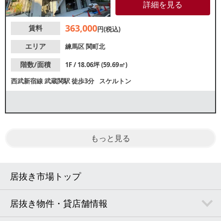
口へ続く武蔵関駅前通り商店会
詳細を見る
に位置しており、周辺にも飲食
店が点在しております。各業種
363,000
賃料
お気軽にお問合せください。
円(税込)
エリア
練馬区
関町北
階数/面積
1F / 18.06坪 (59.69㎡)
西武新宿線
武蔵関駅
徒歩3分
スケルトン
もっと見る
居抜き市場トップ
居抜き物件・貸店舗情報