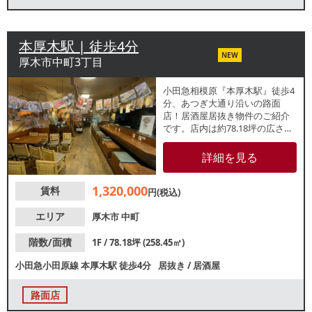
本厚木駅 | 徒歩4分
NEW
厚木市中町3丁目
小田急相模原『本厚木駅』徒歩4
分、あつぎ大通り沿いの路面
店！居酒屋居抜き物件のご紹介
です。店内は約78.18坪の広さ。
前テナントはカウンター席・テ
ーブル席、全85席のレイアウト
詳細を見る
で使用していました。駅からア
クセス良好で、ビジネスパーソ
1,320,000
賃料
ンの宴会需要にも対応可能！諸
円(税込)
条件等、お気軽にお問合せくだ
さい。
エリア
厚木市
中町
階数/面積
1F / 78.18坪 (258.45㎡)
小田急小田原線
本厚木駅
徒歩4分
居抜き
/
居酒屋
路面店