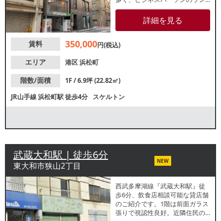
チやテイクアウト需要も期待で
きます。業種等お気軽にお問合
詳細を見る
せください。
350,000
賃料
円(税込)
エリア
港区
浜松町
階数/面積
1F / 6.9坪 (22.82㎡)
JR山手線
浜松町駅
徒歩4分
スケルトン
武蔵大和駅 | 徒歩6分
NEW
東大和市狭山2丁目
西武多摩湖線『武蔵大和駅』徒
歩6分、飲食店相談可能な貸店舗
のご紹介です。1階は前面ガラス
張りで視認性良好。近隣住民の