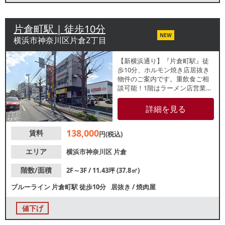
片倉町駅 | 徒歩10分
NEW
横浜市神奈川区片倉2丁目
【新横浜通り】『片倉町駅』徒
歩10分、ホルモン焼き店居抜き
物件のご案内です。重飲食ご相
談可能！1階はラーメン店営業
中！諸条件等、お気軽にお問合
せください。
詳細を見る
138,000
賃料
円(税込)
エリア
横浜市神奈川区
片倉
階数/面積
2F～3F / 11.43坪 (37.8㎡)
ブルーライン
片倉町駅
徒歩10分
居抜き
/
焼肉屋
値下げ