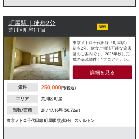
町屋駅 | 徒歩2分
NEW
荒川区町屋1丁目
東京メトロ千代田線『町屋駅』
徒歩2分、飲食ご相談可能な貸店
舗のご案内です。2025年秋に完
成の築浅物件！1フロアテナン
ト。重飲食不可となりますが、
カフェ・喫茶店・美容院・サロ
詳細を見る
ン・クリニック・整体・物販店
などおすすめです。業種等お気
250,000
賃料
軽にお問い合わせください。
円(税込)
エリア
荒川区
町屋
階数/面積
2F / 17.16坪 (56.72㎡)
東京メトロ千代田線
町屋駅
徒歩2分
スケルトン