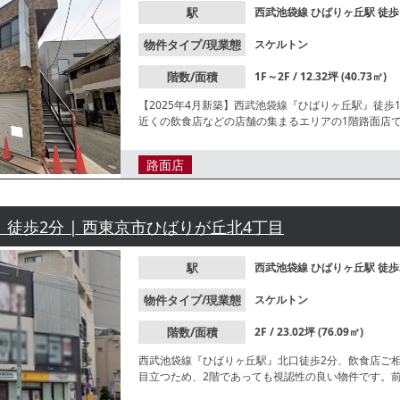
駅
西武池袋線
ひばりヶ丘駅
徒歩
物件タイプ/現業態
スケルトン
階数/面積
1F～2F / 12.32坪 (40.73㎡)
【2025年4月新築】西武池袋線『ひばりヶ丘駅』徒
近くの飲食店などの店舗の集まるエリアの1階路面店
ス店等の出店におすすめです。2階も募集中です！詳
路面店
| 徒歩2分 | 西東京市ひばりが丘北4丁目
駅
西武池袋線
ひばりヶ丘駅
徒歩
物件タイプ/現業態
スケルトン
階数/面積
2F / 23.02坪 (76.09㎡)
西武池袋線『ひばりヶ丘駅』北口徒歩2分、飲食店ご
目立つため、2階であっても視認性の良い物件です。
など多数の店舗があり集客が期待できます。業種等お