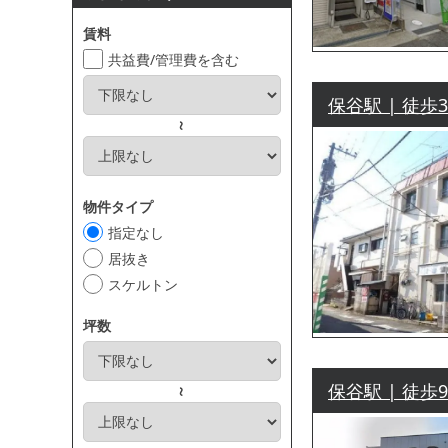
賃料
共益費/管理費を含む
保谷駅 | 徒歩
～
物件タイプ
指定なし
居抜き
スケルトン
坪数
保谷駅 | 徒歩
～