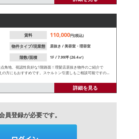
110,000
賃料
円(税込)
物件タイプ/現業態
居抜き
/
美容室・理容室
階数/面積
1F / 7.99坪 (26.4㎡)
差点角地、視認性良好な1階路面！理髪店居抜き物件のご紹介で
考えの方にもおすすめです。スケルトン引渡しもご相談可能ですの
詳細を見る
会員登録が必要です。
ログイン