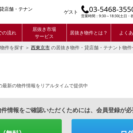
03-5468-355
貸店舗・テナン
ゲスト
営業時間：9:30～18:30(土日
居抜き市場
での流れ
居抜き物件とは？
よく
サービス
物件を探す
＞
西東京市
の居抜き物件・貸店舗・テナント物件
の最新の物件情報をリアルタイムで提供中
物件情報をご確認いただくためには、会員登録が必
（無料）
ロ