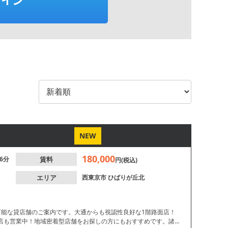
NEW
180,000
6分
賃料
円(税込)
エリア
西東京市
ひばりが丘北
可能な貸店舗のご案内です。大通からも視認性良好な1階路面店！
店も営業中！地域密着型店舗をお探しの方にもおすすめです。諸条