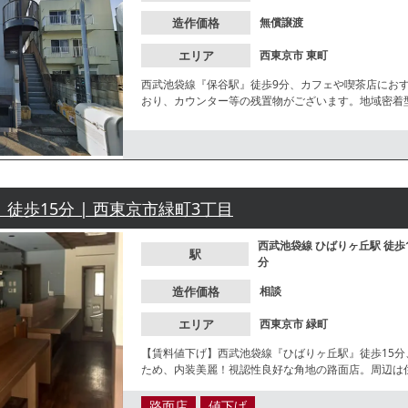
造作価格
無償譲渡
エリア
西東京市
東町
西武池袋線『保谷駅』徒歩9分、カフェや喫茶店にお
おり、カウンター等の残置物がございます。地域密着
ください。
 徒歩15分 | 西東京市緑町3丁目
西武池袋線
ひばりヶ丘駅
徒歩
駅
分
造作価格
相談
エリア
西東京市
緑町
【賃料値下げ】西武池袋線『ひばりヶ丘駅』徒歩15
ため、内装美麗！視認性良好な角地の路面店。周辺は
にも最適な小箱物件！諸条件等、お気軽にお問合せく
路面店
値下げ