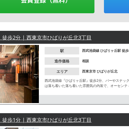
| 徒歩2分 | 西東京市ひばりが丘北3丁目
駅
西武池袋線
ひばりヶ丘駅
徒歩
造作価格
相談
エリア
西東京市
ひばりが丘北
西武池袋線『ひばりヶ丘駅』徒歩2分、バーやスナッ
は落ち着いた落ち着いた雰囲気の内装で、オーセンティ
をお考えの方にもおすすめ！同ビル内でも類似業態の
| 徒歩1分 | 西東京市ひばりが丘北3丁目