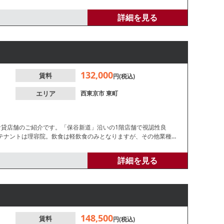
詳細を見る
132,000
賃料
円(税込)
エリア
西東京市
東町
な貸店舗のご紹介です。「保谷新道」沿いの1階店舗で視認性良
テナントは理容院。飲食は軽飲食のみとなりますが、その他業種等
詳細を見る
148,500
賃料
円(税込)