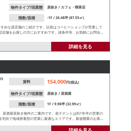
物件タイプ/現業態
居抜き
/
カフェ・喫茶店
階数/面積
-1F / 26.48坪 (87.55㎡)
すすめな貸店舗のご紹介です。以前はコーヒーショップが営業して
型店舗をお探しの方におすすめです。諸条件等、お気軽にお問合せ
詳細を見る
15
154,000
賃料
円(税込)
物件タイプ/現業態
居抜き
/
居酒屋
階数/面積
1F / 9.98坪 (32.99㎡)
分、居酒屋居抜き物件のご案内です。前テナントは約1年半の営業の
住宅街で地域密着型の営業に最適なエリアです。新規開業のお客様
ださい。
詳細を見る