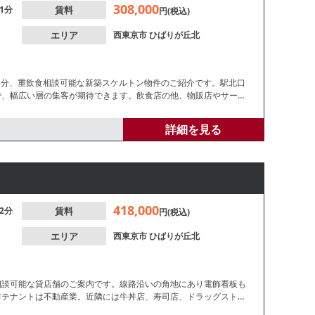
308,000
1分
賃料
円(税込)
エリア
西東京市
ひばりが丘北
歩1分、重飲食相談可能な新築スケルトン物件のご紹介です。駅北口
で、幅広い層の集客が期待できます。飲食店の他、物販店やサービ
細はお問合せください。
詳細を見る
418,000
2分
賃料
円(税込)
エリア
西東京市
ひばりが丘北
相談可能な貸店舗のご案内です。線路沿いの角地にあり電飾看板も
前テナントは不動産業。近隣には牛丼店、寿司店、ドラッグストア
気軽にお問い合わせください。