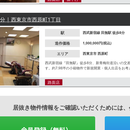
8分 | 西東京市西原町1丁目
駅
西武新宿線
田無駅
徒歩8分
造作価格
1,000,000円(税込)
エリア
西東京市
西原町
西武新宿線『田無駅』徒歩8分、新青梅街道沿いの交
す。約7.98坪の小箱物件で新規開業・個人出店をお
で、お気軽にお問合せください。
路面店
居抜き物件情報をご確認いただくためには、
会員登録（無料）