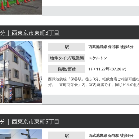
件等、お気軽にお問合せください。
3分 | 西東京市東町3丁目
駅
西武池袋線
保谷駅
徒歩3分
物件タイプ/現業態
スケルトン
階数/面積
1F / 11.27坪 (37.26㎡)
西武池袋線『保谷駅』徒歩3分、軽飲食店ご相談可能
好。「東町商栄会」内。室内綺麗です。同じビルの他
お気軽にお問合せください。
9分 | 西東京市東町5丁目
駅
西武池袋線
保谷駅
徒歩9分