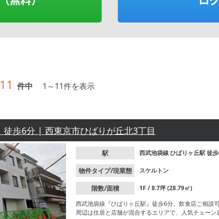
11
件中
1
～
11
件を表示
| 徒歩6分 | 西東京市ひばりが丘北3丁目
駅
西武池袋線
ひばりヶ丘駅
徒歩
物件タイプ/現業態
スケルトン
階数/面積
1F / 8.7坪 (28.79㎡)
西武池袋線『ひばりヶ丘駅』徒歩6分、飲食店ご相談
周辺は住居と店舗が混合するエリアで、人気チェーン