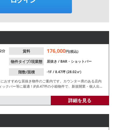
176,000
2分
賃料
円(税込)
物件タイプ/現業態
居抜き
/
BAR・ショットバー
階数/面積
-1F / 8.47坪 (28.02㎡)
クにおすすめな居抜き物件のご案内です。カウンター席のある店内
ックバー等に最適！約8.47坪の小箱物件で、新規開業・個人出店
店舗が多数営業中です。諸条件等、お気軽にお問合せください。
詳細を見る