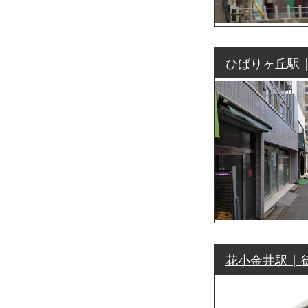
ひばりヶ丘駅 
花小金井駅 | 