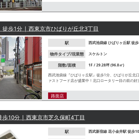
| 徒歩1分 | 西東京市ひばりが丘北3丁目
駅
西武池袋線
ひばりヶ丘駅
徒歩
物件タイプ/現業態
スケルトン
階数/面積
1F / 29.28坪 (96.8㎡)
西武池袋線『ひばりヶ丘駅』徒歩1分、ひばりが丘北
ァストフード店が盛業中！北口ロータリー目の前の好
ださい。
路面店
徒歩10分 | 西東京市芝久保町4丁目
駅
西武新宿線
花小金井駅
徒歩1