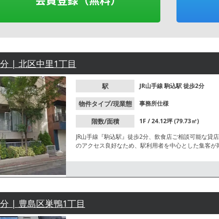
2分 | 北区中里1丁目
駅
JR山手線
駒込駅
徒歩2分
物件タイプ/現業態
事務所仕様
階数/面積
1F / 24.12坪 (79.73㎡)
JR山手線『駒込駅』徒歩2分、飲食店ご相談可能な貸
のアクセス良好なため、駅利用者を中心とした集客が
3分 | 豊島区巣鴨1丁目