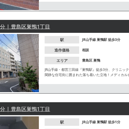
3分 | 豊島区巣鴨1丁目
駅
JR山手線
巣鴨駅
徒歩3分
造作価格
相談
エリア
豊島区
巣鴨
JR山手線・都営三田線『巣鴨駅』徒歩3分、クリニッ
閑静な住宅街に囲まれた落ち着いた立地！メディカル
中です。諸条件等、お気軽にお問合せください。
1分 | 豊島区巣鴨1丁目
駅
JR山手線
巣鴨駅
徒歩1分