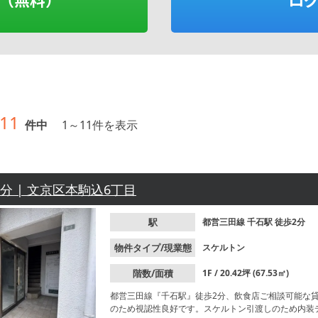
11
件中
1
～
11
件を表示
2分 | 文京区本駒込6丁目
駅
都営三田線
千石駅
徒歩2分
物件タイプ/現業態
スケルトン
階数/面積
1F / 20.42坪 (67.53㎡)
都営三田線『千石駅』徒歩2分、飲食店ご相談可能な
のため視認性良好です。スケルトン引渡しのため内装