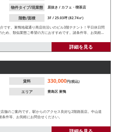
物件タイプ/現業態
居抜き
/
カフェ・喫茶店
階数/面積
3F / 25.03坪 (82.74㎡)
紹介です。巣鴨地蔵通り商店街沿いのビル3階テナント！平日休日問
のため、類似業態ご希望の方におすすめです。諸条件等、お気軽に
詳細を見る
330,000
賃料
円(税込)
エリア
豊島区
巣鴨
貸店舗のご案内です。駅からのアクセス良好な2階路面店。中山道
諸条件等、お気軽にお問合せください。
詳細を見る