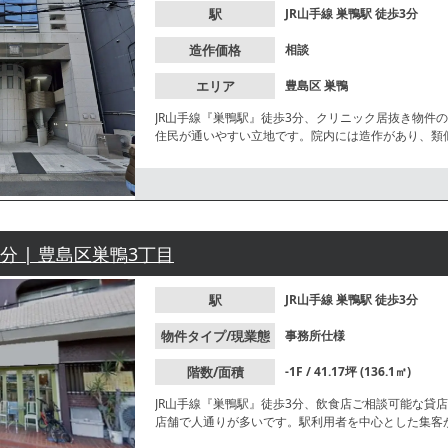
駅
JR山手線
巣鴨駅
徒歩3分
造作価格
相談
エリア
豊島区
巣鴨
JR山手線『巣鴨駅』徒歩3分、クリニック居抜き物件
住民が通いやすい立地です。院内には造作があり、類
ださい。
3分 | 豊島区巣鴨3丁目
駅
JR山手線
巣鴨駅
徒歩3分
物件タイプ/現業態
事務所仕様
階数/面積
-1F / 41.17坪 (136.1㎡)
JR山手線『巣鴨駅』徒歩3分、飲食店ご相談可能な貸
店舗で人通りが多いです。駅利用者を中心とした集客
問合せください。