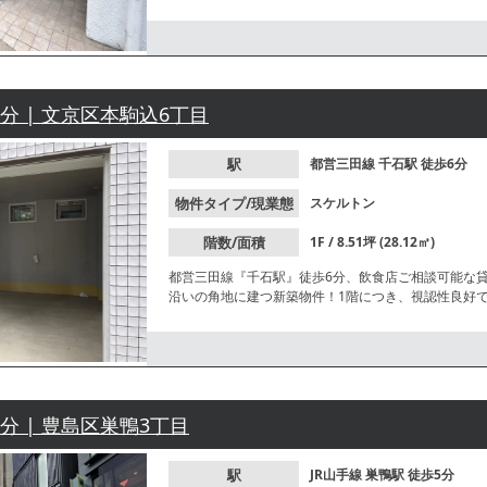
お問合せください。
6分 | 文京区本駒込6丁目
駅
都営三田線
千石駅
徒歩6分
物件タイプ/現業態
スケルトン
階数/面積
1F / 8.51坪 (28.12㎡)
都営三田線『千石駅』徒歩6分、飲食店ご相談可能な
沿いの角地に建つ新築物件！1階につき、視認性良好
5分 | 豊島区巣鴨3丁目
駅
JR山手線
巣鴨駅
徒歩5分