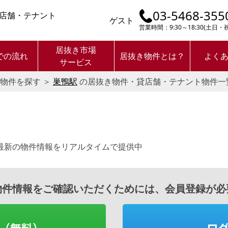
03-5468-355
店舗・テナント
ゲスト
営業時間：9:30～18:30(土日
居抜き市場
での流れ
居抜き物件とは？
よく
サービス
物件を探す
＞
巣鴨駅
の居抜き物件・貸店舗・テナント物件一
最新の物件情報をリアルタイムで提供中
物件情報をご確認いただくためには、会員登録が必
（無料）
ロ