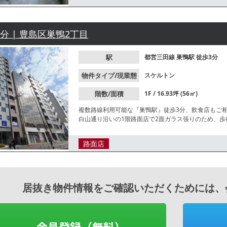
3分 | 豊島区巣鴨2丁目
駅
都営三田線
巣鴨駅
徒歩3分
物件タイプ/現業態
スケルトン
階数/面積
1F / 16.93坪 (56㎡)
複数路線利用可能な『巣鴨駅』徒歩3分、飲食店もご相
白山通り沿いの1階路面店で2面ガラス張りのため、
ださい。
路面店
居抜き物件情報をご確認いただくためには、
会員登録（無料）