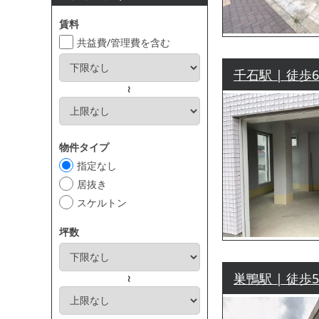
賃料
共益費/管理費を含む
千石駅 | 徒歩
～
物件タイプ
指定なし
居抜き
スケルトン
坪数
巣鴨駅 | 徒歩
～