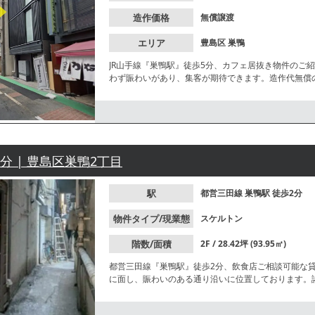
造作価格
無償譲渡
エリア
豊島区
巣鴨
JR山手線『巣鴨駅』徒歩5分、カフェ居抜き物件のご
わず賑わいがあり、集客が期待できます。造作代無償
お問合せください。
2分 | 豊島区巣鴨2丁目
駅
都営三田線
巣鴨駅
徒歩2分
物件タイプ/現業態
スケルトン
階数/面積
2F / 28.42坪 (93.95㎡)
都営三田線『巣鴨駅』徒歩2分、飲食店ご相談可能な
に面し、賑わいのある通り沿いに位置しております。