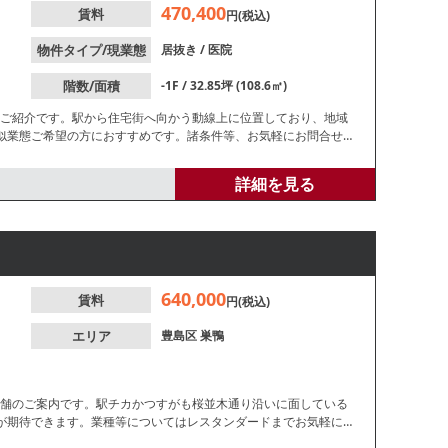
470,400
賃料
円(税込)
物件タイプ/現業態
居抜き
/
医院
階数/面積
-1F / 32.85坪 (108.6㎡)
のご紹介です。駅から住宅街へ向かう動線上に位置しており、地域
似業態ご希望の方におすすめです。諸条件等、お気軽にお問合せく
詳細を見る
640,000
賃料
円(税込)
エリア
豊島区
巣鴨
店舗のご案内です。駅チカかつすがも桜並木通り沿いに面している
が期待できます。業種等についてはレスタンダードまでお気軽にお