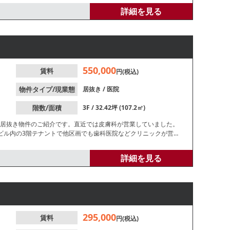
詳細を見る
550,000
賃料
円(税込)
物件タイプ/現業態
居抜き
/
医院
階数/面積
3F / 32.42坪 (107.2㎡)
ク居抜き物件のご紹介です。直近では皮膚科が営業していました。
ビル内の3階テナントで他区画でも歯科医院などクリニックが営業
詳細を見る
295,000
賃料
円(税込)