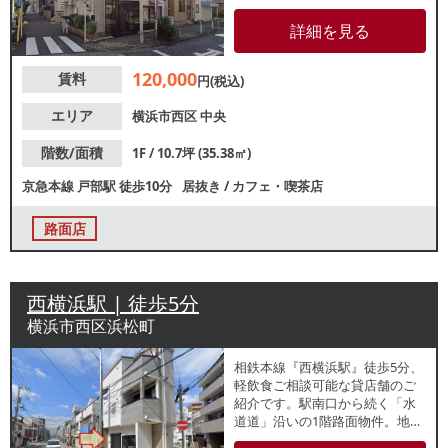
層のカフェ需要が見込めます。
隣店舗は美容室が営業中です。
詳細を見る
諸条件等、お気軽にお問合せく
ださい。
120,000
賃料
円(税込)
エリア
横浜市西区
中央
階数/面積
1F / 10.7坪 (35.38㎡)
京急本線
戸部駅
徒歩10分
居抜き
/
カフェ・喫茶店
路面店
西横浜駅 | 徒歩5分
横浜市西区浜松町
相鉄本線『西横浜駅』徒歩5分、
軽飲食ご相談可能な貸店舗のご
紹介です。駅南口から続く「水
道道」沿いの1階路面物件。地域
住民の生活動線上で、周辺には