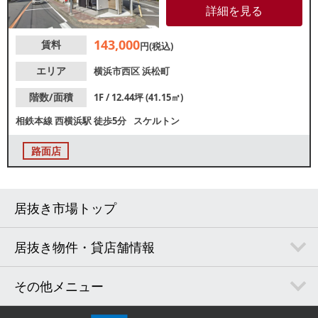
飲食店や物販店等が立ち並ぶ立
詳細を見る
地です。相鉄線沿線で物件をお
探しの方、ぜひご検討くださ
143,000
賃料
い。
円(税込)
エリア
横浜市西区
浜松町
階数/面積
1F / 12.44坪 (41.15㎡)
相鉄本線
西横浜駅
徒歩5分
スケルトン
路面店
居抜き市場トップ
居抜き物件・貸店舗情報
その他メニュー