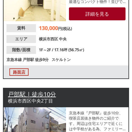
最適なコンパクト物件！並びで
はインドカレー店などの飲食店
が営業中です。定食屋や洋食
詳細を見る
店、ベーカリーカフェ等をご検
討の方はお気軽にお問合せくだ
130,000
賃料
さい。
円(税込)
エリア
横浜市西区
中央
階数/面積
1F～2F / 17.16坪 (56.75㎡)
京急本線
戸部駅
徒歩9分
スケルトン
路面店
戸部駅 | 徒歩10分
横浜市西区中央2丁目
京急本線『戸部駅』徒歩10分、
喫茶店居抜き物件のご紹介で
す。周辺は住宅エリアで近くに
は中学校がある為、ファミリー