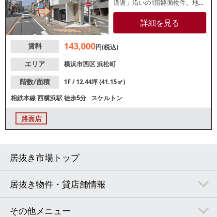
道道」沿いの1階路面物件。地域
住民の生活動線上で、周辺には
飲食店や物販店等が立ち並ぶ立
詳細を見る
地です。相鉄線沿線で物件をお
探しの方、ぜひご検討くださ
143,000
賃料
い。
円(税込)
エリア
横浜市西区
浜松町
階数/面積
1F / 12.44坪 (41.15㎡)
相鉄本線
西横浜駅
徒歩5分
スケルトン
路面店
居抜き市場トップ
居抜き物件・貸店舗情報
その他メニュー