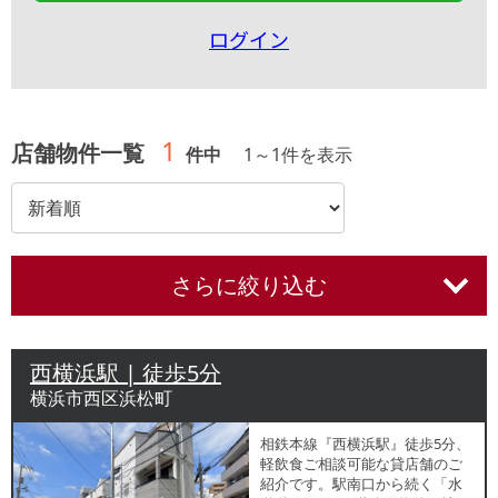
ログイン
1
店舗物件一覧
件中
1
～
1
件を表示
さらに絞り込む
西横浜駅 | 徒歩5分
横浜市西区浜松町
相鉄本線『西横浜駅』徒歩5分、
軽飲食ご相談可能な貸店舗のご
紹介です。駅南口から続く「水