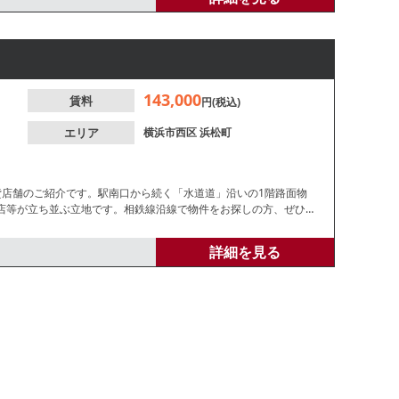
143,000
賃料
円(税込)
エリア
横浜市西区
浜松町
貸店舗のご紹介です。駅南口から続く「水道道」沿いの1階路面物
店等が立ち並ぶ立地です。相鉄線沿線で物件をお探しの方、ぜひご
詳細を見る