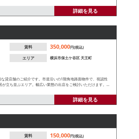
詳細を見る
350,000
賃料
円(税込)
エリア
横浜市保土ケ谷区
天王町
能な貸店舗のご紹介です。市道沿いの1階角地路面物件で、視認性
居が立ち並ぶエリア。幅広い業態の出店をご検討いただけます。詳
詳細を見る
150,000
賃料
円(税込)