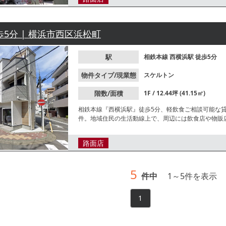
歩5分 | 横浜市西区浜松町
駅
相鉄本線
西横浜駅
徒歩5分
物件タイプ/現業態
スケルトン
階数/面積
1F / 12.44坪 (41.15㎡)
相鉄本線『西横浜駅』徒歩5分、軽飲食ご相談可能な
件。地域住民の生活動線上で、周辺には飲食店や物販
検討ください。
路面店
5
件中
1
～
5
件を表示
1