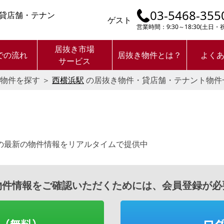
03-5468-355
貸店舗・テナン
ゲスト
営業時間：9:30～18:30(土日
居抜き市場
での流れ
居抜き物件とは？
よく
サービス
物件を探す
＞
西横浜駅
の居抜き物件・貸店舗・テナント物件
の最新の物件情報をリアルタイムで提供中
物件情報をご確認いただくためには、会員登録が必
（無料）
ロ