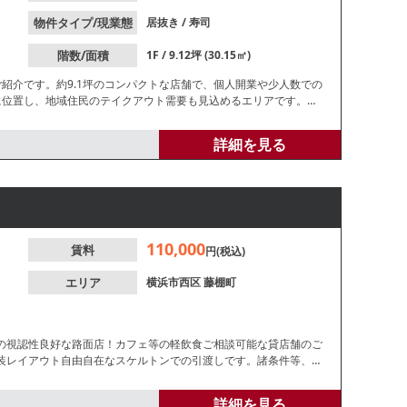
物件タイプ/現業態
居抜き
/
寿司
階数/面積
1F / 9.12坪 (30.15㎡)
紹介です。約9.1坪のコンパクトな店舗で、個人開業や少人数での
に位置し、地域住民のテイクアウト需要も見込めるエリアです。業
詳細を見る
110,000
賃料
円(税込)
エリア
横浜市西区
藤棚町
の視認性良好な路面店！カフェ等の軽飲食ご相談可能な貸店舗のご
装レイアウト自由自在なスケルトンでの引渡しです。諸条件等、お
詳細を見る