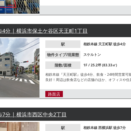
歩4分 | 横浜市保土ケ谷区天王町1丁目
駅
相鉄本線
天王町駅
徒歩4分
物件タイプ/現業態
スケルトン
階数/面積
1F / 25.2坪 (83.33㎡)
相鉄本線『天王町駅』徒歩4分、飲食・24時間営業可
良好！周辺は飲食店などの店舗のほか、オフィスや住
細につきましては、お気軽にお問い合わせください。
路面店
歩7分 | 横浜市西区中央2丁目
駅
相鉄本線
西横浜駅
徒歩7分