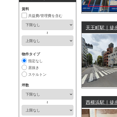
賃料
共益費/管理費を含む
天王町駅 | 徒
～
物件タイプ
指定なし
居抜き
スケルトン
坪数
西横浜駅 | 徒
～