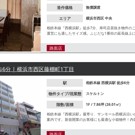
造作価格
無償譲渡
エリア
横浜市西区
中央
相鉄本線『西横浜駅』徒歩7分、寿司店居抜き物件のご
運営にも適したサイズ感。ふじだな1番街の延長線上
種等お気軽にお問合せください。
路面店
歩6分 | 横浜市西区藤棚町1丁目
駅
相鉄本線
西横浜駅
徒歩6分
物件タイプ/現業態
スケルトン
階数/面積
1F / 7.86坪 (26.01㎡)
相鉄本線『西横浜駅』最寄り、サンモール西横浜沿い
案内です。新規開業のお客様にも最適な小箱物件！内
気軽にお問合せください。
路面店