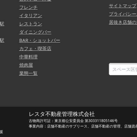
サイトマップ
フレンチ
プライバシー
イタリアン
居抜き店舗の
駅
レストラン
ダイニングバー
駅
BAR・ショットバー
カフェ・喫茶店
中華料理
焼肉屋
業態一覧
レスタ不動産管理株式会社
古物商許可証：東京都公安委員会 第303311805146号
事業内容：店舗不動産のサブリース、店舗不動産の管理、店舗資
援