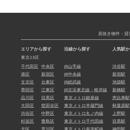
居抜き物件・貸
エリアから探す
沿線から探す
人気駅か
東京23区
千代田区
中央区
JR山手線
渋谷駅
港区
新宿区
JR中央線
新宿駅
文京区
台東区
JR総武線
池袋駅
墨田区
江東区
JR京浜東北線・根岸線
新橋駅
品川区
目黒区
東京メトロ銀座線
恵比寿駅
大田区
世田谷区
東京メトロ半蔵門線
秋葉原駅
渋谷区
中野区
東京メトロ丸ノ内線
上野駅
杉並区
豊島区
東京メトロ千代田線
目黒駅
北区
荒川区
東京メトロ有楽町線
神田駅