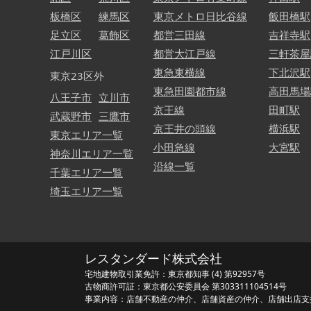
板橋区
練馬区
東京メトロ日比谷線
飯田橋駅
足立区
葛飾区
都営三田線
吉祥寺駅
江戸川区
都営大江戸線
三軒茶屋
東急東横線
下北沢駅
東京23区外
東急田園都市線
高田馬場
八王子市
立川市
京王線
田町駅
武蔵野市
三鷹市
京王井の頭線
横浜駅
東京エリア一覧
小田急線
大宮駅
神奈川エリア一覧
沿線一覧
千葉エリア一覧
埼玉エリア一覧
レスタンダード株式会社
宅地建物取引業免許：東京都知事 (4) 第92957号
古物商許可証：東京都公安委員会 第303311104514号
事業内容：店舗不動産の仲介、店舗資産の仲介、店舗出店支