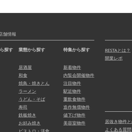
店舗情報
ら探す
業態から探す
特集から探す
RESTAとは？
開業レポ
居酒屋
新着物件
和食
内覧会開催物件
焼鳥・焼きとん
注目物件
ラーメン
駅近物件
うどん・そば
重飲食物件
寿司
造作無償物件
鉄板焼き
値下げ物件
居抜き物件と
お好み焼き
美容室物件
よくある質問
ビストロ・洋食