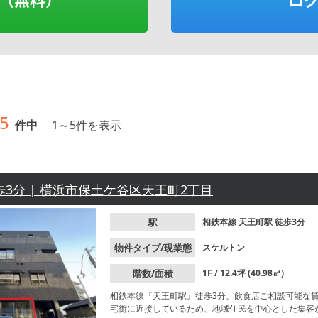
5
件中
1
～
5
件を表示
歩3分 | 横浜市保土ケ谷区天王町2丁目
駅
相鉄本線
天王町駅
徒歩3分
物件タイプ/現業態
スケルトン
階数/面積
1F / 12.4坪 (40.98㎡)
相鉄本線『天王町駅』徒歩3分、飲食店ご相談可能な
宅街に近接しているため、地域住民を中心とした集客