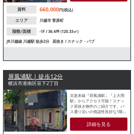
合せください。
660,000
賃料
円(税込)
エリア
川越市
菅原町
階数/面積
-1F / 36.4坪 (120.33㎡)
JR川越線
川越駅
徒歩2分
居抜き
/
スナック・パブ
屏風浦駅 | 徒歩12分
横浜市港南区笹下2丁目
京急本線『屛風浦駅』『上大岡
駅』からアクセス可能！スナッ
ク居抜き物件のご紹介です。バ
ス通り沿いの視認性良好な1階路
面店！横並びで飲食店が営業し
ており、地域住民の集客が期待
詳細を見る
できます。店内はカウンター7
席・テーブル14席のレイアウ