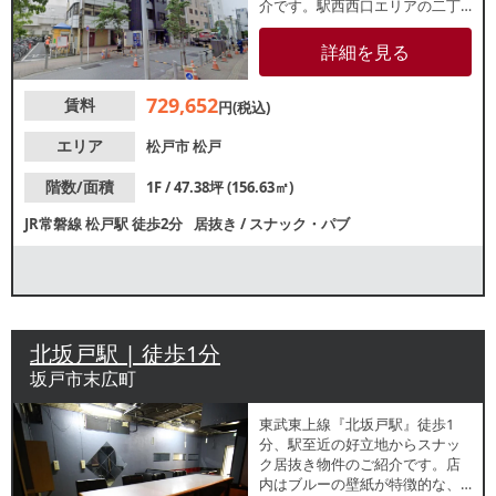
介です。駅西西口エリアの二丁
目中通り沿い1階店舗！スケルト
ン状態での引き渡し希望もご相
詳細を見る
談可能です。重飲食のご相談も
可能なため各業種お気軽にお問
729,652
賃料
合せください。
円(税込)
エリア
松戸市
松戸
階数/面積
1F / 47.38坪 (156.63㎡)
JR常磐線
松戸駅
徒歩2分
居抜き
/
スナック・パブ
北坂戸駅 | 徒歩1分
坂戸市末広町
東武東上線『北坂戸駅』徒歩1
分、駅至近の好立地からスナッ
ク居抜き物件のご紹介です。店
内はブルーの壁紙が特徴的な、