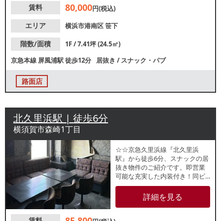
80,000
賃料
ト！諸条件等、お気軽にお問合
円(税込)
せください。
エリア
横浜市港南区
笹下
階数/面積
1F / 7.41坪 (24.5㎡)
京急本線
屏風浦駅
徒歩12分
居抜き
/
スナック・パブ
路面店
北久里浜駅 | 徒歩6分
横須賀市森崎1丁目
☆☆京急久里浜線『北久里浜
駅』から徒歩6分、スナックの居
抜き物件のご紹介です。即営業
可能な充実した内装付き！同ビ
ル他フロアでもスナックが盛業
中！お手頃な賃貸条件のため、
詳細を見る
ご検討の方はお早めにお問合せ
ください！★★
85,800
賃料