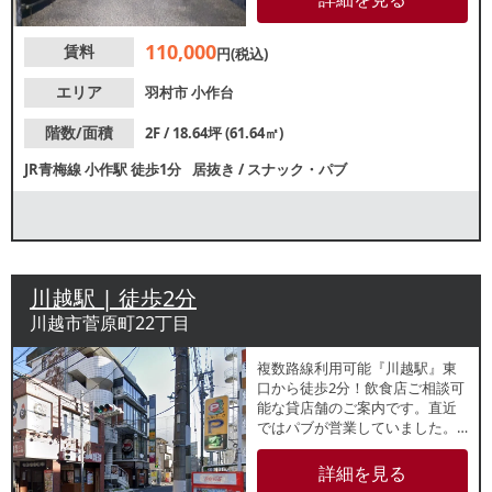
ンター残っており、カウンター
メインのバー業態をご検討の方
110,000
賃料
にもおすすめの物件です。
円(税込)
エリア
羽村市
小作台
階数/面積
2F / 18.64坪 (61.64㎡)
JR青梅線
小作駅
徒歩1分
居抜き
/
スナック・パブ
川越駅 | 徒歩2分
川越市菅原町22丁目
複数路線利用可能『川越駅』東
口から徒歩2分！飲食店ご相談可
能な貸店舗のご案内です。直近
ではパブが営業していました。
引渡時期は2024年2月初旬を予定
しています。営業時間は24時間
詳細を見る
可能！諸条件等、お気軽にお問