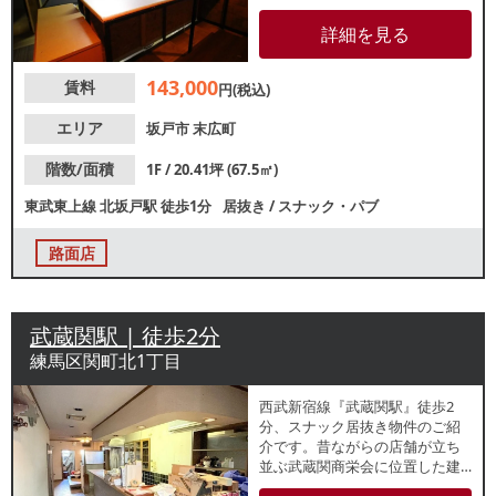
カウンター席・ソファー席のレ
イアウト！隣区画ではラーメン
詳細を見る
店が営業中です。ご検討の方は
お気軽にお問合せください。
143,000
賃料
円(税込)
エリア
坂戸市
末広町
階数/面積
1F / 20.41坪 (67.5㎡)
東武東上線
北坂戸駅
徒歩1分
居抜き
/
スナック・パブ
路面店
武蔵関駅 | 徒歩2分
練馬区関町北1丁目
⻄武新宿線『武蔵関駅』徒歩2
分、スナック居抜き物件のご紹
介です。昔ながらの店舗が立ち
並ぶ武蔵関商栄会に位置した建
物1階！軽飲食のみ相談可能！カ