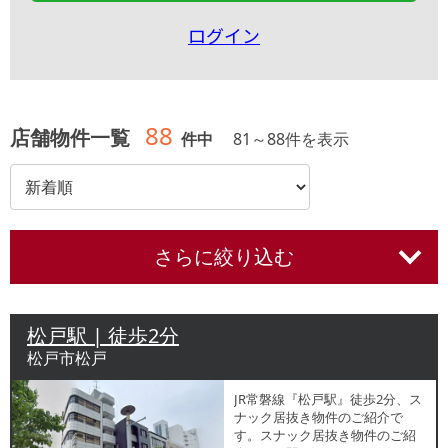
ログイン
88
店舗物件一覧
件中
81
～
88
件を表示
さらに絞り込む
松戸駅 | 徒歩2分
松戸市松戸
JR常磐線『松戸駅』徒歩2分、ス
ナック居抜き物件のご紹介で
す。スナック居抜き物件のご紹