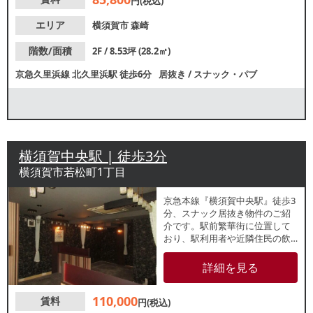
円(税込)
エリア
横須賀市
森崎
階数/面積
2F / 8.53坪 (28.2㎡)
京急久里浜線
北久里浜駅
徒歩6分
居抜き
/
スナック・パブ
横須賀中央駅 | 徒歩3分
横須賀市若松町1丁目
京急本線『横須賀中央駅』徒歩3
分、スナック居抜き物件のご紹
介です。駅前繁華街に位置して
おり、駅利用者や近隣住民の飲
み需要が見込めます。同ビル他
区画でも類似業態が多数盛業
詳細を見る
中！諸条件等、お気軽にお問合
せください。
110,000
賃料
円(税込)