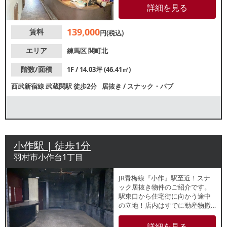
ウンターや畳の小上がりスペー
詳細を見る
スがございます。地域密着型で
和カフェや喫茶店などをご検討
139,000
賃料
の方にもおすすめの物件です。
円(税込)
エリア
練馬区
関町北
階数/面積
1F / 14.03坪 (46.41㎡)
西武新宿線
武蔵関駅
徒歩2分
居抜き
/
スナック・パブ
小作駅 | 徒歩1分
羽村市小作台1丁目
JR青梅線『小作』駅至近！スナ
ック居抜き物件のご紹介です。
駅東口から住宅街に向かう途中
の立地！店内はすでに動産物撤
去済ですが、黒を基調とした内
装でクールな雰囲気です。カウ
詳細を見る