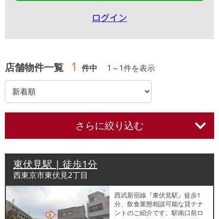
ログイン
1
店舗物件一覧
件中
1
～
1
件を表示
さらに絞り込む
東伏見駅 | 徒歩1分
西東京市東伏見2丁目
西武新宿線『東伏見駅』徒歩1
分、飲食業態相談可能な貸テナ
ントのご紹介です。駅南口前ロ