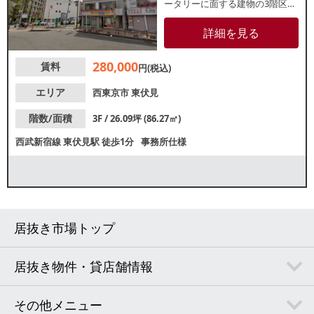
ータリーに面する建物の3階区画
で、駅利用者の認知度良好！地
域に根差した店舗や事務所とし
詳細を見る
ての利用に最適です。まずはお
気軽にお問い合わせください。
280,000
賃料
円(税込)
エリア
西東京市
東伏見
階数/面積
3F / 26.09坪 (86.27㎡)
西武新宿線
東伏見駅
徒歩1分
事務所仕様
居抜き市場トップ
居抜き物件・貸店舗情報
その他メニュー