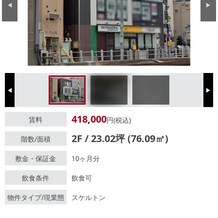
Previous
Next
Previous
Next
418,000
賃料
円(税込)
2F / 23.02坪 (76.09㎡)
階数/面積
敷金・保証金
10ヶ月分
飲食条件
飲食可
物件タイプ/現業態
スケルトン