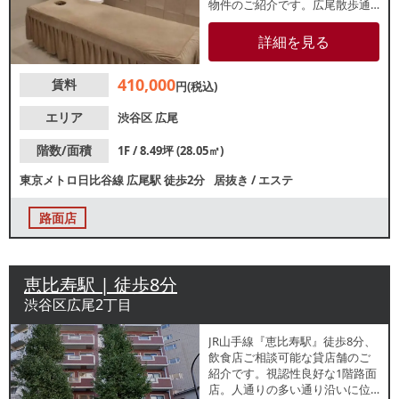
物件のご紹介です。広尾散歩通
りからすぐの路面店。メイン通
りから一本入った落ち着いたエ
詳細を見る
リアです。以前は整体院が営業
しており、個室が2部屋ございま
410,000
賃料
す。諸条件等、お気軽にお問合
円(税込)
せください。
エリア
渋谷区
広尾
階数/面積
1F / 8.49坪 (28.05㎡)
東京メトロ日比谷線
広尾駅
徒歩2分
居抜き
/
エステ
路面店
恵比寿駅 | 徒歩8分
渋谷区広尾2丁目
JR山手線『恵比寿駅』徒歩8分、
飲食店ご相談可能な貸店舗のご
紹介です。視認性良好な1階路面
店。人通りの多い通り沿いに位