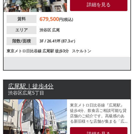
ルに入っているテナントは飲食
詳細を見る
店、歯科、不動産会社など。業
種等お気軽にお問合せくださ
679,500
賃料
い。
円(税込)
エリア
渋谷区
広尾
階数/面積
3F / 26.41坪 (87.3㎡)
東京メトロ日比谷線
広尾駅
徒歩3分
スケルトン
広尾駅 | 徒歩4分
渋谷区広尾5丁目
東京メトロ日比谷線『広尾駅』
徒歩4分、飲食店ご相談可能な貸
店舗のご紹介です。高級感のあ
る新旧様々な店舗が集まる「広
尾散歩通り」に面する建物の１
階区画！地域住民や目的客を中
詳細を見る