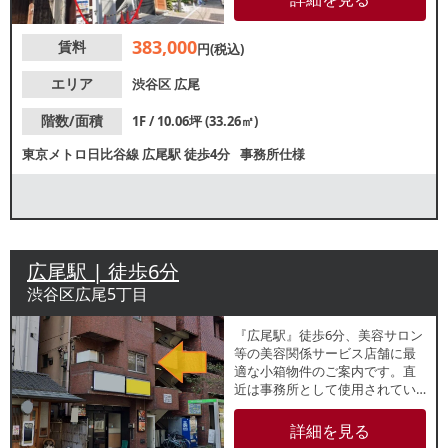
心とした集客が期待できます。
飲食店の他、物販店やサービス
383,000
賃料
店の出店におすすめ。出店可能
円(税込)
業態などの詳細はレスタンダー
ドまでお問い合わせください。
エリア
渋谷区
広尾
階数/面積
1F / 10.06坪 (33.26㎡)
東京メトロ日比谷線
広尾駅
徒歩4分
事務所仕様
広尾駅 | 徒歩6分
渋谷区広尾5丁目
『広尾駅』徒歩6分、美容サロン
等の美容関係サービス店舗に最
適な小箱物件のご案内です。直
近は事務所として使用されてい
ました。新規開業のお客様にも
最適な小箱物件です。諸条件
詳細を見る
等、お気軽にお問合せくださ