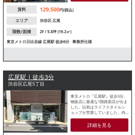
い。
129,500
賃料
円(税込)
エリア
渋谷区
広尾
階数/面積
2F / 5.8坪 (19.2㎡)
東京メトロ日比谷線
広尾駅
徒歩6分
事務所仕様
広尾駅 | 徒歩3分
渋谷区広尾5丁目
東京メトロ『広尾駅』徒歩3分、
物販店に最適な1階路面店が出ま
した。以前はライフスタイルシ
ョップが営業していました。内
装レイアウト自由自在なスケル
トンでの引渡しになります。エ
詳細を見る
ステサロンやマッサージ・整体
院、各種クリニックの開業にも