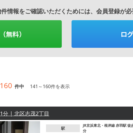
物件情報をご確認いただくためには、会員登録が必
（無料）
ロ
160
件中
141
～
160
件を表示
11分 | 北区志茂2丁目
JR京浜東北・根岸線
赤羽駅
徒
駅
分