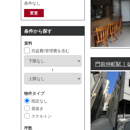
条件なし
変更
条件から探す
賃料
共益費/管理費を含む
門前仲町駅 | 
～
物件タイプ
指定なし
居抜き
スケルトン
坪数