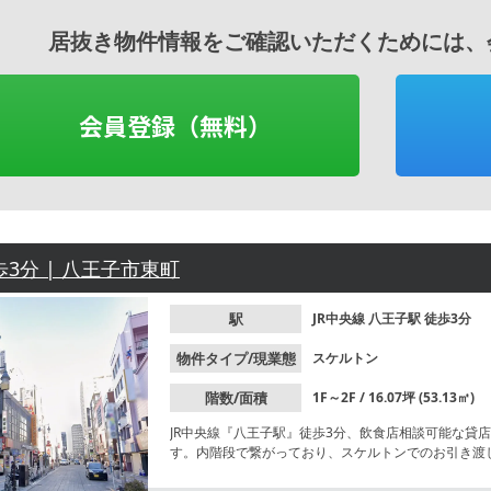
居抜き物件情報をご確認いただくためには、
会員登録（無料）
歩3分 | 八王子市東町
駅
JR中央線
八王子駅
徒歩3分
物件タイプ/現業態
スケルトン
階数/面積
1F～2F / 16.07坪 (53.13㎡)
JR中央線『八王子駅』徒歩3分、飲食店相談可能な貸
す。内階段で繋がっており、スケルトンでのお引き渡
気軽にお問合せください。