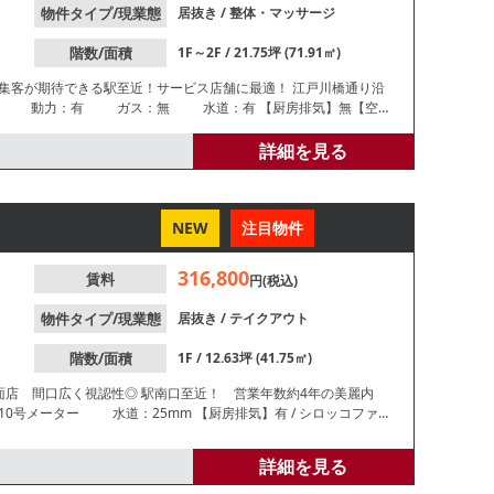
物件タイプ/現業態
居抜き
/
整体・マッサージ
階数/面積
1F～2F / 21.75坪 (71.91㎡)
集客が期待できる駅至近！サービス店舗に最適！ 江戸川橋通り沿
】有 /洋式 【閉店理由】売上不振 【営業年数】約２年【営業時間
渡状態】居抜き 【間口】約3.7ｍ 【天高】1階2.6ｍ、2階
詳細を見る
ません。
NEW
注目物件
316,800
賃料
円(税込)
物件タイプ/現業態
居抜き
/
テイクアウト
階数/面積
1F / 12.63坪 (41.75㎡)
面店 間口広く視認性◎ 駅南口至近！ 営業年数約4年の美麗内
 / 洋式(ウォシュレット) 【閉店理由】人材不足 【営業年数】
強い業態不可【引渡状態】居抜き 【営業時間制限】24時まで ※
詳細を見る