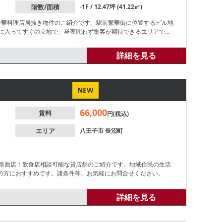
階数/面積
-1F / 12.47坪 (41.22㎡)
中華料理店居抜き物件のご紹介です。駅前繁華街に位置するビル地
地に入ってすぐの立地で、昼夜問わず集客が期待できるエリアで
詳細を見る
NEW
66,000
賃料
円(税込)
エリア
八王子市
長沼町
階路面店！飲食店相談可能な貸店舗のご紹介です。地域住民の生活
の方におすすめです。諸条件等、お気軽にお問合せください。
詳細を見る