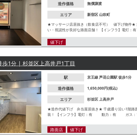
造作価格
無償譲渡
エリア
新宿区
山吹町
★マッサージ店居抜き（飲食店不可） 値下げ物件★ 
い・視認性が良好な路面店舗！ 【インフラ】電灯：有 動力：有 ガス：無 水道：有 【厨房排気】無【空
調】有 / 業務用【グリスト】無 【席数】無【トイレ
制限】特になし 【不可業態】飲食店、物販、展示場【引
値下げ
2.4ｍ ※店舗情報は正確性を保証するものではござい
徒歩1分 | 杉並区上高井戸1丁目
駅
京王線
芦花公園駅
徒歩1分
造作価格
1,650,000円(税込)
エリア
杉並区
上高井戸
★造作代値下げ 弁当屋居抜き★ 千歳通り沿い1階路
装！ 【インフラ】電灯：有 動力：有 ガス：10号メーター 水道：25mm 【厨房排気】有 / シロッコファン
【グリスト】有 【席数】カウンター7席 【トイレ】有
約4年【空調】有 / 業務用 【不可業態】煙・臭いの
路面店
値下げ
店舗情報は正確性を保証するものではございません。