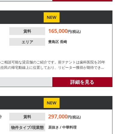
NEW
165,000
賃料
円(税込)
エリア
豊島区
長崎
のご相談可能な貸店舗のご紹介です。前テナントは歯科医院を20年
域住民の帰宅動線上に位置しており、リピーター獲得が期待できま
詳細を見る
NEW
297,000
分
賃料
円(税込)
物件タイプ/現業態
居抜き
/
中華料理