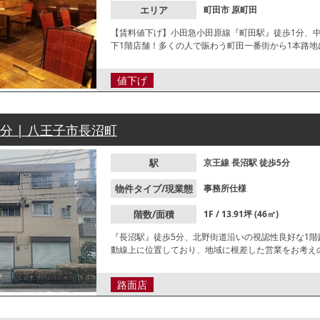
エリア
町田市
原町田
【賃料値下げ】小田急小田原線『町田駅』徒歩1分、
下1階店舗！多くの人で賑わう町田一番街から1本路
す。諸条件等、お気軽にお問合せください。
値下げ
5分 | 八王子市長沼町
駅
京王線
長沼駅
徒歩5分
物件タイプ/現業態
事務所仕様
階数/面積
1F / 13.91坪 (46㎡)
『長沼駅』徒歩5分、北野街道沿いの視認性良好な1
動線上に位置しており、地域に根差した営業をお考え
路面店