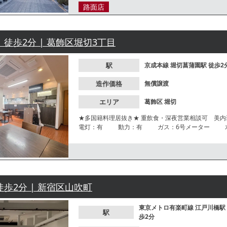
路面店
 徒歩2分 | 葛飾区堀切3丁目
駅
京成本線
堀切菖蒲園駅
徒歩2
造作価格
無償譲渡
エリア
葛飾区
堀切
★多国籍料理居抜き★ 重飲食・深夜営業相談可 美内装物件
電灯：有 動力：有 ガス：6号メーター 水道：20m
年2月設置） 【グリスト】無 【席数】 テーブル20
限】特になし 【不可業態】特になし【引渡状態】居
ません。
徒歩2分 | 新宿区山吹町
東京メトロ有楽町線
江戸川橋駅
駅
歩2分