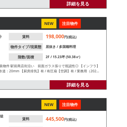
詳細を見る
NEW
注目物件
198,000
分
賃料
円(税込)
物件タイプ/現業態
居抜き
/
多国籍料理
階数/面積
2F / 15.23坪 (50.38㎡)
 駅前商店街沿い 前面ガラス張りで視認性◎ 【インフラ】
m 【厨房排気】有 / 有圧扇【空調】有 / 業務用（2026
席 【トイレ】有 / 洋式 【閉店理由】人材不足 【営業時間制
抜き ※本紙記載の店舗情報は正確性を保証するものではござい
詳細を見る
NEW
注目物件
徒
445,500
賃料
円(税込)