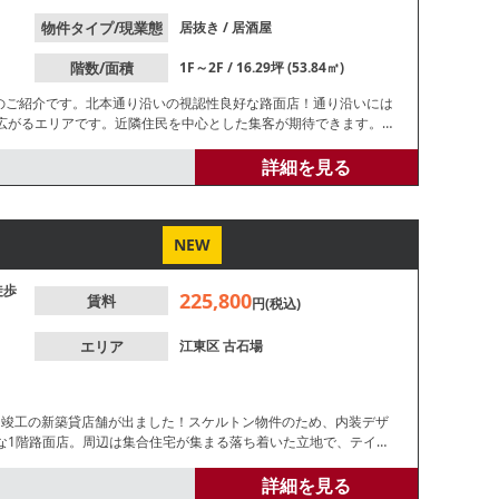
物件タイプ/現業態
居抜き
/
居酒屋
階数/面積
1F～2F / 16.29坪 (53.84㎡)
件のご紹介です。北本通り沿いの視認性良好な路面店！通り沿いには
広がるエリアです。近隣住民を中心とした集客が期待できます。諸
詳細を見る
NEW
徒歩
225,800
賃料
円(税込)
エリア
江東区
古石場
2月竣工の新築貸店舗が出ました！スケルトン物件のため、内装デザ
な1階路面店。周辺は集合住宅が集まる落ち着いた立地で、テイク
詳細を見る