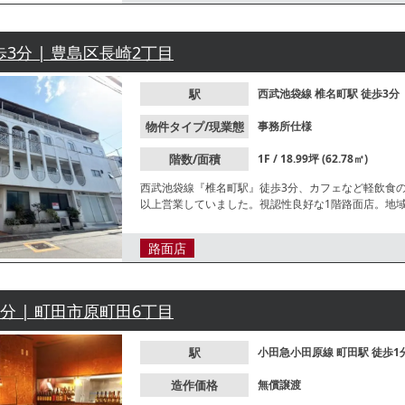
歩3分 | 豊島区長崎2丁目
駅
西武池袋線
椎名町駅
徒歩3分
物件タイプ/現業態
事務所仕様
階数/面積
1F / 18.99坪 (62.78㎡)
西武池袋線『椎名町駅』徒歩3分、カフェなど軽飲食
以上営業していました。視認性良好な1階路面店。地
す。諸条件等、お気軽にお問合せください。
路面店
1分 | 町田市原町田6丁目
駅
小田急小田原線
町田駅
徒歩1
造作価格
無償譲渡