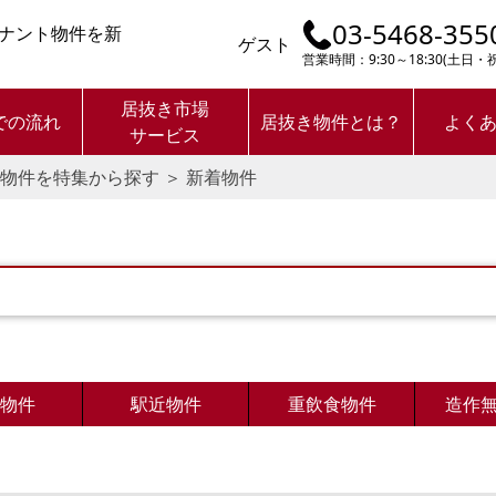
03-5468-355
ナント物件を新
ゲスト
営業時間：9:30～18:30(土日
居抜き市場
での流れ
居抜き物件とは？
よく
サービス
物件を特集から探す ＞ 新着物件
物件
駅近物件
重飲食物件
造作