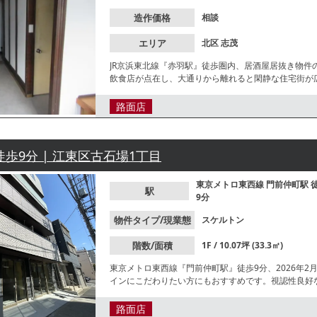
造作価格
相談
エリア
北区
志茂
JR京浜東北線『赤羽駅』徒歩圏内、居酒屋居抜き物
飲食店が点在し、大通りから離れると閑静な住宅街が
条件等、お気軽にお問合せください。
路面店
徒歩9分 | 江東区古石場1丁目
東京メトロ東西線
門前仲町駅
駅
9分
物件タイプ/現業態
スケルトン
階数/面積
1F / 10.07坪 (33.3㎡)
東京メトロ東西線『門前仲町駅』徒歩9分、2026年
インにこだわりたい方にもおすすめです。視認性良好
アウト需要も期待できます。
路面店