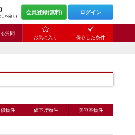
0
会員登録(無料)
ログイン
・祝日を除く)
ある質問
お気に入り
保存した条件
無償物件
値下げ物件
美容室物件