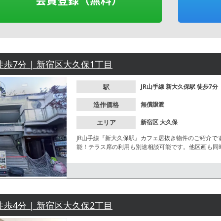
徒歩7分 | 新宿区大久保1丁目
駅
JR山手線
新大久保駅
徒歩7分
造作価格
無償譲渡
エリア
新宿区
大久保
JR山手線『新大久保駅』カフェ居抜き物件のご紹介で
能！テラス席の利用も別途相談可能です。他区画も同
徒歩4分 | 新宿区大久保2丁目