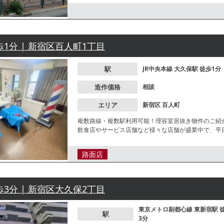
歩1分 | 新宿区百人町1丁目
駅
JR中央本線
大久保駅
徒歩1分
造作価格
相談
エリア
新宿区
百人町
複数路線・複数駅利用可能！理容室居抜き物件のご紹
飲食店やサービス店舗など様々な店舗が盛業中で、平
お問合せください。
路面店
歩3分 | 新宿区大久保2丁目
東京メトロ副都心線
東新宿駅
駅
3分