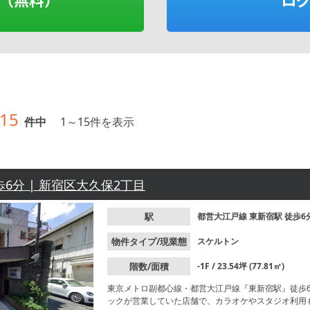
15
件中
1
～
15
件を表示
歩6分 | 新宿区大久保2丁目
駅
都営大江戸線
東新宿駅
徒歩6
物件タイプ/現業態
スケルトン
階数/面積
-1F / 23.54坪 (77.81㎡)
東京メトロ副都心線・都営大江戸線『東新宿駅』徒歩
ックが営業していた店舗で、カラオケやスタジオ利用