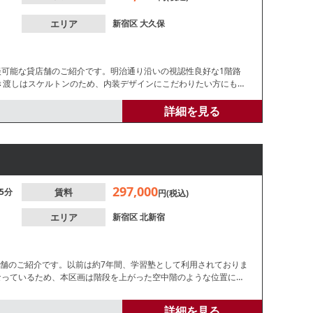
エリア
新宿区
大久保
談可能な貸店舗のご紹介です。明治通り沿いの視認性良好な1階路
引き渡しはスケルトンのため、内装デザインにこだわりたい方にもお
詳細を見る
297,000
5分
賃料
円(税込)
エリア
新宿区
北新宿
店舗のご紹介です。以前は約7年間、学習塾として利用されておりま
なっているため、本区画は階段を上がった空中階のような位置にご
詳細を見る