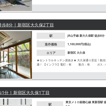
近隣住民の集客が見込めます。
徒歩8分 | 新宿区大久保2丁目
駅
JR山手線
新大久保駅
徒歩8分
造作価格
1,100,000円(税込)
エリア
新宿区
大久保
★セントラルキッチン居抜き★ 大久保通り至近！観光
適！ 【インフラ】電灯：有 動力：有 ガス：6号メーター 水道：20mm 【厨房排気】有 /有圧扇【空調】
有 / 業務用【グリスト】有 /地中埋設型 【席数】テ
年数】5年【営業時間制限】0時迄 【不可業態】臭い・
約2.3ｍ ※店舗情報は正確性を保証するものではご
歩1分 | 新宿区大久保1丁目
東京メトロ副都心線
東新宿駅
駅