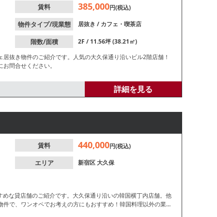
385,000
賃料
円(税込)
物件タイプ/現業態
居抜き
/
カフェ・喫茶店
階数/面積
2F / 11.56坪 (38.21㎡)
ェ居抜き物件のご紹介です。人気の大久保通り沿いビル2階店舗！
にお問合せください。
詳細を見る
440,000
賃料
円(税込)
エリア
新宿区
大久保
すすめな貸店舗のご紹介です。大久保通り沿いの韓国横丁内店舗。他
箱物件で、ワンオペでお考えの方にもおすすめ！韓国料理以外の業態
い。