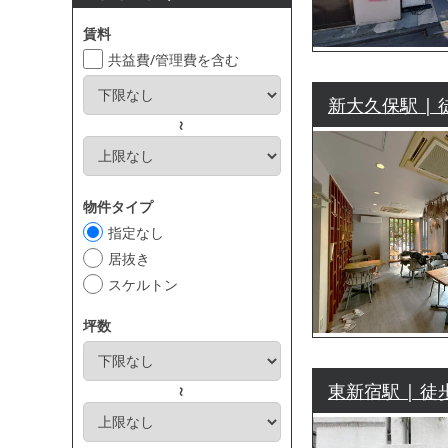
賃料
共益費/管理費を含む
新大久保駅 | 
～
物件タイプ
指定なし
居抜き
スケルトン
坪数
東新宿駅 | 徒
～