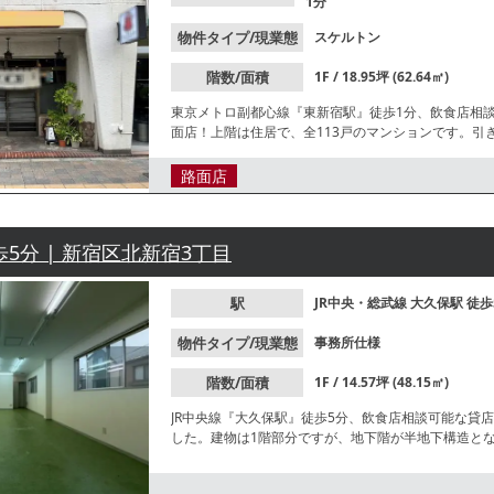
1分
物件タイプ/現業態
スケルトン
階数/面積
1F / 18.95坪 (62.64㎡)
東京メトロ副都心線『東新宿駅』徒歩1分、飲食店相
面店！上階は住居で、全113戸のマンションです。
すすめです。諸条件等、お気軽にお問合せください
路面店
歩5分 | 新宿区北新宿3丁目
駅
JR中央・総武線
大久保駅
徒歩
物件タイプ/現業態
事務所仕様
階数/面積
1F / 14.57坪 (48.15㎡)
JR中央線『大久保駅』徒歩5分、飲食店相談可能な貸
した。建物は1階部分ですが、地下階が半地下構造と
ざいます。業種等お気軽にお問合せください。