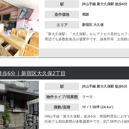
駅
JR山手線
新大久保駅
徒歩4分
造作価格
相談
エリア
新宿区
大久保
『新大久保駅』『大久保駅』からアクセス良好なカフ
周辺でも多数飲食店が盛業中です。諸条件等、お気軽
徒歩6分 | 新宿区大久保2丁目
駅
JR山手線
新大久保駅
徒歩6分
物件タイプ/現業態
リース
階数/面積
1F / 7.38坪 (24.4㎡)
HR山手線『新大久保駅』徒歩6分、韓国料理店にお
区画でも類似業態が多数盛業中です。約7.38坪の小
も相談可能です！諸条件等、お気軽にお問合せくださ