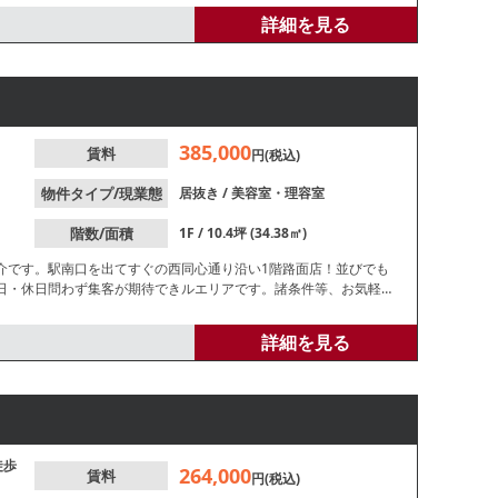
詳細を見る
385,000
賃料
円(税込)
物件タイプ/現業態
居抜き
/
美容室・理容室
階数/面積
1F / 10.4坪 (34.38㎡)
介です。駅南口を出てすぐの西同心通り沿い1階路面店！並びでも
日・休日問わず集客が期待できルエリアです。諸条件等、お気軽に
詳細を見る
徒歩
264,000
賃料
円(税込)