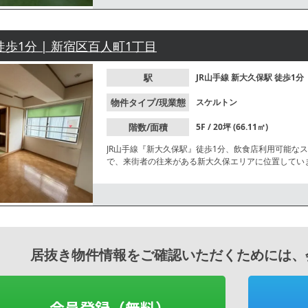
徒歩1分 | 新宿区百人町1丁目
駅
JR山手線
新大久保駅
徒歩1分
物件タイプ/現業態
スケルトン
階数/面積
5F / 20坪 (66.11㎡)
JR山手線『新大久保駅』徒歩1分、飲食店利用可能な
で、来街者の往来がある新大久保エリアに位置してい
居抜き物件情報をご確認いただくためには、
会員登録（無料）