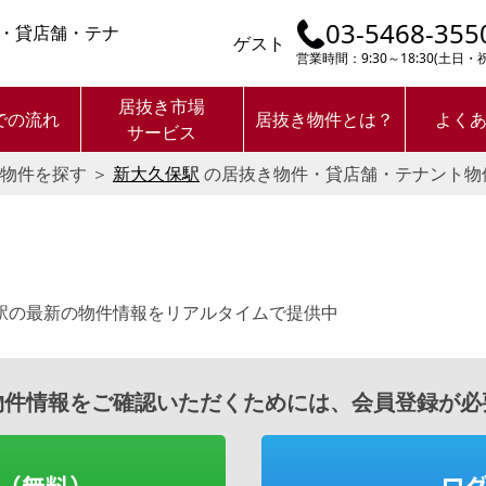
03-5468-355
・貸店舗・テナ
ゲスト
営業時間：9:30～18:30(土日
居抜き市場
での流れ
居抜き物件とは？
よく
サービス
物件を探す
＞
新大久保駅
の居抜き物件・貸店舗・テナント物
。
駅の最新の物件情報をリアルタイムで提供中
物件情報をご確認いただくためには、会員登録が必
（無料）
ロ