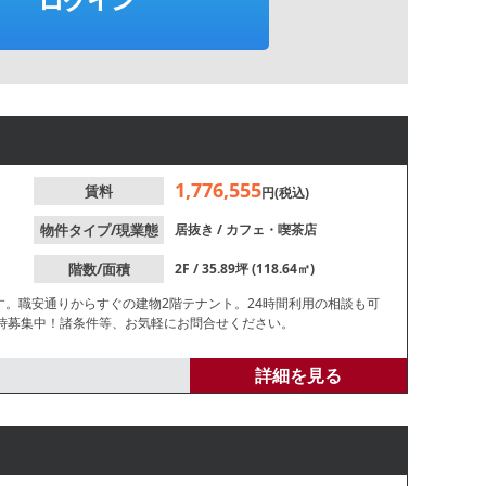
1,776,555
賃料
円(税込)
物件タイプ/現業態
居抜き
/
カフェ・喫茶店
階数/面積
2F / 35.89坪 (118.64㎡)
す。職安通りからすぐの建物2階テナント。24時間利用の相談も可
時募集中！諸条件等、お気軽にお問合せください。
詳細を見る