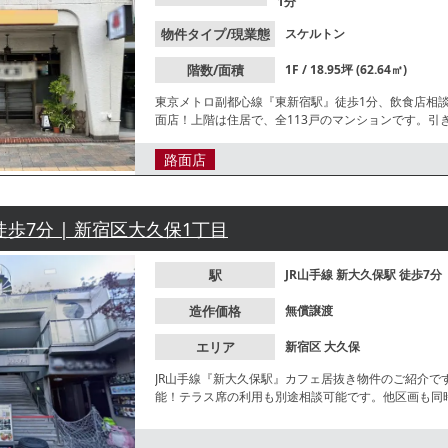
1分
物件タイプ/現業態
スケルトン
階数/面積
1F / 18.95坪 (62.64㎡)
東京メトロ副都心線『東新宿駅』徒歩1分、飲食店相
面店！上階は住居で、全113戸のマンションです。
すすめです。諸条件等、お気軽にお問合せください
路面店
徒歩7分 | 新宿区大久保1丁目
駅
JR山手線
新大久保駅
徒歩7分
造作価格
無償譲渡
エリア
新宿区
大久保
JR山手線『新大久保駅』カフェ居抜き物件のご紹介で
能！テラス席の利用も別途相談可能です。他区画も同