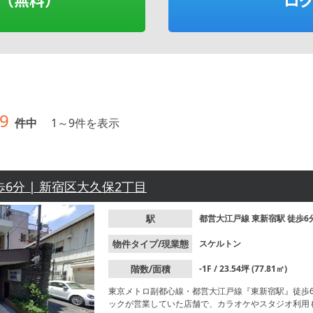
9
件中
1
～
9
件を表示
歩6分 | 新宿区大久保2丁目
駅
都営大江戸線
東新宿駅
徒歩6
物件タイプ/現業態
スケルトン
階数/面積
-1F / 23.54坪 (77.81㎡)
東京メトロ副都心線・都営大江戸線『東新宿駅』徒歩
ックが営業していた店舗で、カラオケやスタジオ利用