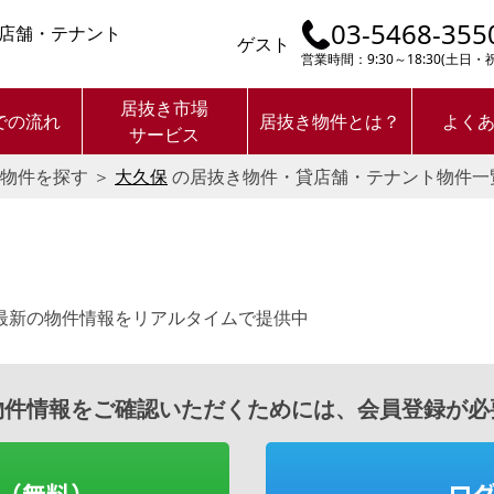
03-5468-355
店舗・テナント
ゲスト
営業時間：9:30～18:30(土日
居抜き市場
での流れ
居抜き物件とは？
よく
サービス
物件を探す
＞
大久保
の居抜き物件・貸店舗・テナント物件一
最新の物件情報をリアルタイムで提供中
物件情報をご確認いただくためには、会員登録が必
（無料）
ロ