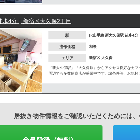
徒歩4分 | 新宿区大久保2丁目
駅
JR山手線
新大久保駅
徒歩4分
造作価格
相談
エリア
新宿区
大久保
『新大久保駅』『大久保駅』からアクセス良好なカフ
周辺でも多数飲食店が盛業中です。諸条件等、お気軽
居抜き物件情報をご確認いただくためには、
会員登録（無料）