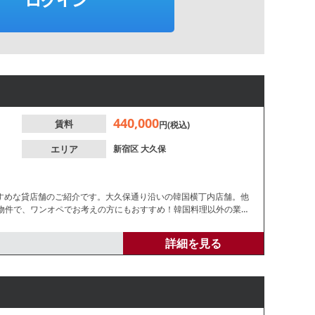
440,000
賃料
円(税込)
エリア
新宿区
大久保
すすめな貸店舗のご紹介です。大久保通り沿いの韓国横丁内店舗。他
箱物件で、ワンオペでお考えの方にもおすすめ！韓国料理以外の業態
い。
詳細を見る