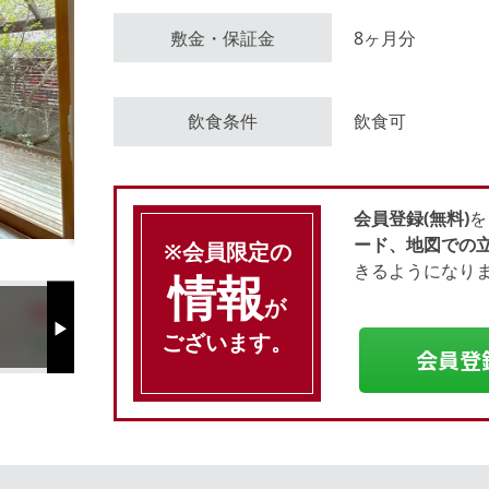
敷金・保証金
8ヶ月分
会員登録（無料）
飲食条件
飲食可
ログイン
会員登録(無料)
を
ード、地図での
※会員限定の
きるようになり
情報
が
Next
ございます。
会員登