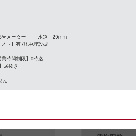
号メーター 水道：20mm
リスト】有 /地中埋設型
業時間制限】0時迄
】居抜き
せん。