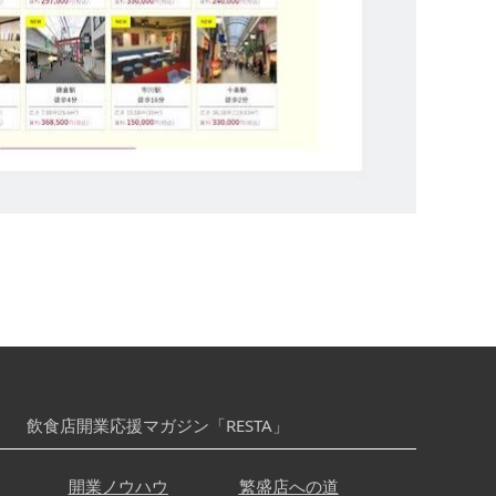
飲食店開業応援マガジン「RESTA」
開業ノウハウ
繁盛店への道