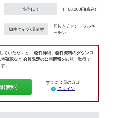
造作代金
1,100,000円(税込)
会員登録（無料）
居抜き / セントラルキ
物件タイプ/現業態
ッチン
ログイン
していただくと、
物件詳細、物件資料のダウンロ
立地確認
など
会員限定の公開情報
を閲覧・取得で
ます。
すでに会員の方は
録(無料)
ログイン