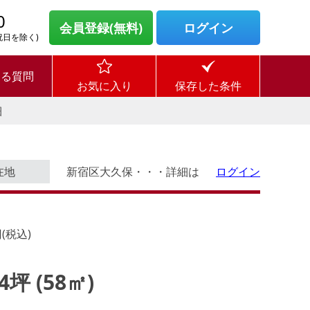
0
会員登録(無料)
ログイン
・祝日を除く)
ある質問
お気に入り
保存した条件
細
在地
新宿区大久保・・・詳細は
ログイン
(税込)
54坪 (58㎡)
ログイン後に
す。
物件情報の全てがご覧いただけま