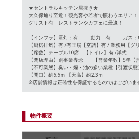
★セントラルキッチン居抜き★
大久保通り至近！観光客や若者で賑わうエリア！
グリスト有 レストランやカフェに最適！
【インフラ】電灯：有 動力：有 ガス：6
【厨房排気】有 /有圧扇【空調】有 / 業務用【グ
【席数】テーブル10席 【トイレ】有 /洋式
【閉店理由】別事業専念 【営業年数】5年【営
【不可業態】臭い・煙・油の多い業種【引渡状態
【間口】約6.6ｍ 【天高】約2.3ｍ
※店舗情報は正確性を保証するものではございま
物件概要