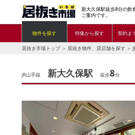
新大久保駅徒歩8分の飲
ご案内です。
物件を探す
特集から探す
契約ま
居抜き市場トップ
＞
居抜き物件、貸店舗を探す
＞
新大久保駅
8
JR山手線
徒歩
分
す。