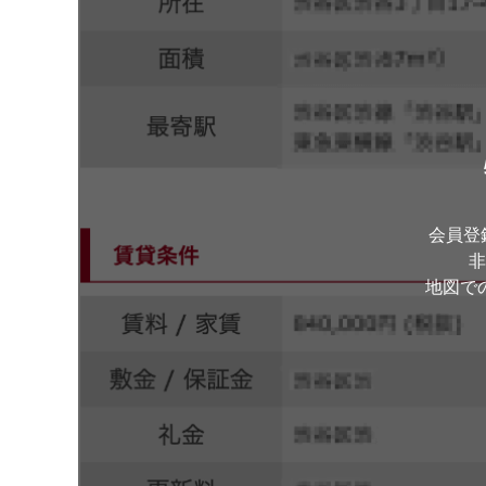
会員登
非
地図で