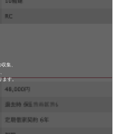
。
の収集、
、
ります。