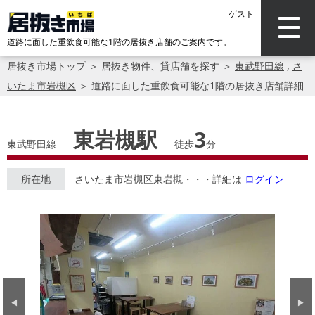
ゲスト
道路に面した重飲食可能な1階の居抜き店舗のご案内です。
居抜き市場トップ
＞
居抜き物件、貸店舗を探す
＞
東武野田線
,
さ
いたま市岩槻区
＞
道路に面した重飲食可能な1階の居抜き店舗詳細
東岩槻駅
3
東武野田線
徒歩
分
所在地
さいたま市岩槻区東岩槻・・・詳細は
ログイン
Previous
Next