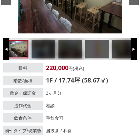
Previous
Next
220,000
賃料
円(税込)
1F / 17.74坪 (58.67㎡)
階数/面積
敷金・保証金
3ヶ月分
造作代金
相談
飲食条件
重飲食可
物件タイプ/現業態
居抜き / 和食