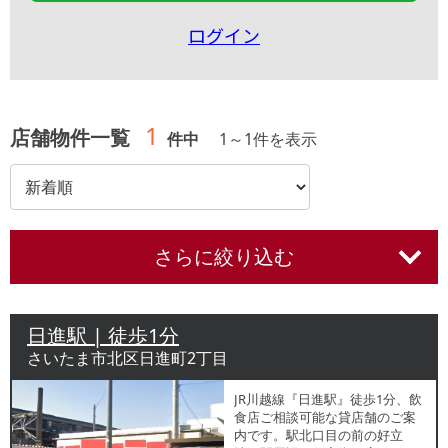
ログイン
1
店舗物件一覧
件中
1
～
1
件を表示
さらに絞り込む
日進駅 | 徒歩1分
さいたま市北区日進町2丁目
JR川越線『日進駅』徒歩1分、飲
食店ご相談可能な貸店舗のご案
内です。駅北口目の前の好立