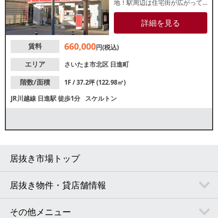
地！駅周辺は住宅街が広がって
おり、地域密着型店舗をお探し
の方にもおすすめです。諸条件
詳細を見る
等、お気軽にお問合せくださ
い。
660,000
賃料
円(税込)
エリア
さいたま市北区
日進町
階数/面積
1F / 37.2坪 (122.98㎡)
JR川越線
日進駅
徒歩1分
スケルトン
居抜き市場トップ
居抜き物件・貸店舗情報
その他メニュー