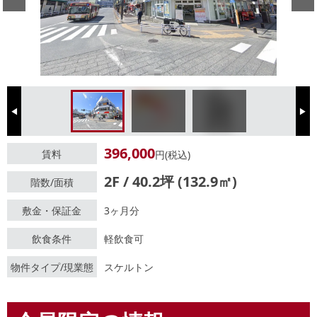
Previous
Next
396,000
賃料
円(税込)
2F / 40.2坪 (132.9㎡)
階数/面積
敷金・保証金
3ヶ月分
飲食条件
軽飲食可
物件タイプ/現業態
スケルトン