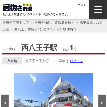
ゲスト
西八王子駅徒歩1分のスケルトン物件のご案内です。
居抜き市場トップ
＞
居抜き物件、貸店舗を探す
＞
JR中央線
,
八王
子市
＞
西八王子駅徒歩1分のスケルトン物件情報
西八王子駅
1
JR中央線
徒歩
分
所在地
八王子市千人町・・・詳細は
ログイン
Previous
Next