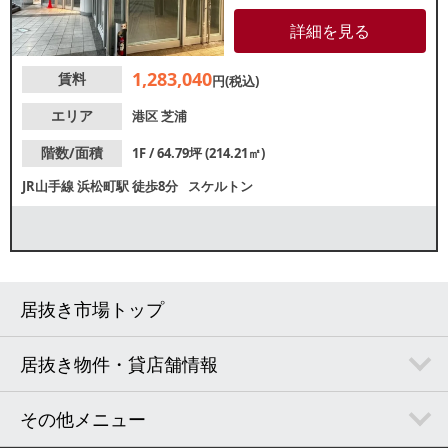
かつ前面ガラス張りのため、視
認性良好◎諸条件等、お気軽に
詳細を見る
お問合せください！
1,283,040
賃料
円(税込)
エリア
港区
芝浦
階数/面積
1F / 64.79坪 (214.21㎡)
JR山手線
浜松町駅
徒歩8分
スケルトン
居抜き市場トップ
居抜き物件・貸店舗情報
その他メニュー