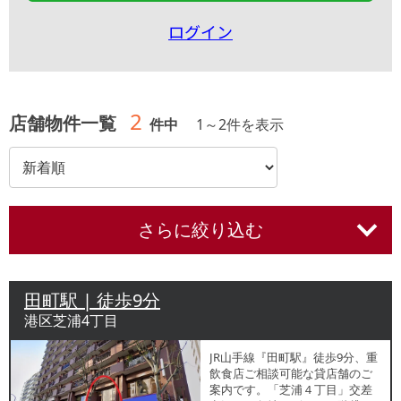
ログイン
2
店舗物件一覧
件中
1
～
2
件を表示
さらに絞り込む
田町駅 | 徒歩9分
港区芝浦4丁目
JR山手線『田町駅』徒歩9分、重
飲食店ご相談可能な貸店舗のご
案内です。「芝浦４丁目」交差