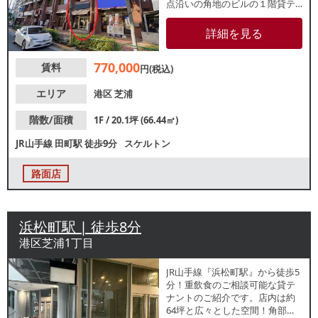
点沿いの角地のビルの１階貸テ
ナントで、大手コンビニや飲食
チェーン店がが隣地出店中！ビ
詳細を見る
ジネスパーソンの他、近隣マン
ションの住民を中心とした集客
770,000
賃料
が期待できます。前テナントは
円(税込)
居酒屋でした。詳細はお気軽に
レスタンダード株式会社までお
エリア
港区
芝浦
問い合わせください。
階数/面積
1F / 20.1坪 (66.44㎡)
JR山手線
田町駅
徒歩9分
スケルトン
路面店
浜松町駅 | 徒歩8分
港区芝浦1丁目
JR山手線『浜松町駅』から徒歩5
分！重飲食のご相談可能な貸テ
ナントのご紹介です。店内は約
64坪と広々とした空間！角部屋