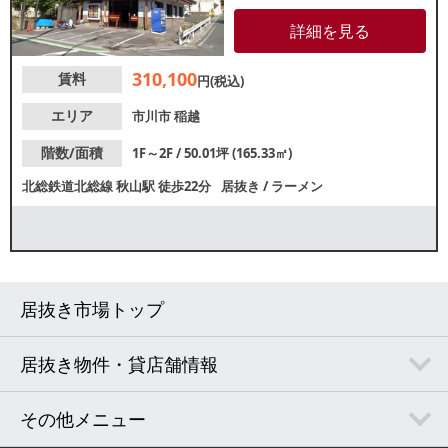
店舗。無料の駐車場がありお車
でのアクセスも可能です。店内
詳細を見る
はカウンターとテーブル席あ
り！2Fスペースも休憩室や、収
310,100
賃料
納スペースとして活用可能で
円(税込)
す。重飲食可能なため、各業種
お気軽にお問合せください。
エリア
市川市
稲越
階数/面積
1F～2F / 50.01坪 (165.33㎡)
北総鉄道北総線
秋山駅
徒歩22分
居抜き
/
ラーメン
居抜き市場トップ
居抜き物件・貸店舗情報
その他メニュー