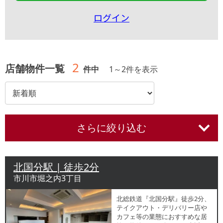
ログイン
2
店舗物件一覧
件中
1
～
2
件を表示
さらに絞り込む
北国分駅 | 徒歩2分
市川市堀之内3丁目
北総鉄道『北国分駅』徒歩2分、
テイクアウト・デリバリー店や
カフェ等の業態におすすめな居