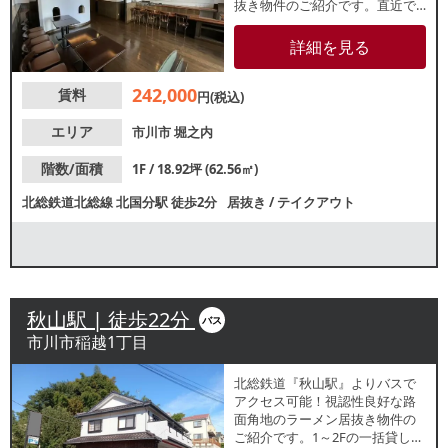
抜き物件のご紹介です。直近で
はお弁当屋さんが営業していま
した。視認性良好な1階路面店！
詳細を見る
近隣住民を中心に日常的な集客
が期待できます。諸条件等、お
242,000
賃料
気軽にお問合せください。
円(税込)
エリア
市川市
堀之内
階数/面積
1F / 18.92坪 (62.56㎡)
北総鉄道北総線
北国分駅
徒歩2分
居抜き
/
テイクアウト
秋山駅 | 徒歩22分
バス
市川市稲越1丁目
北総鉄道『秋山駅』よりバスで
アクセス可能！視認性良好な路
面角地のラーメン居抜き物件の
ご紹介です。1～2Fの一括貸しの