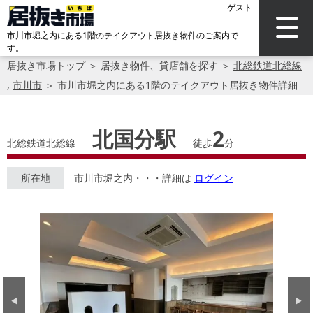
ゲスト
市川市堀之内にある1階のテイクアウト居抜き物件のご案内で
す。
居抜き市場トップ
＞
居抜き物件、貸店舗を探す
＞
北総鉄道北総線
,
市川市
＞
市川市堀之内にある1階のテイクアウト居抜き物件詳細
北国分駅
2
北総鉄道北総線
徒歩
分
所在地
市川市堀之内・・・詳細は
ログイン
Previous
Next