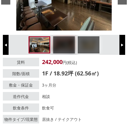
Previous
Next
242,000
賃料
円(税込)
1F / 18.92坪 (62.56㎡)
階数/面積
敷金・保証金
3ヶ月分
造作代金
相談
飲食条件
飲食可
物件タイプ/現業態
居抜き / テイクアウト