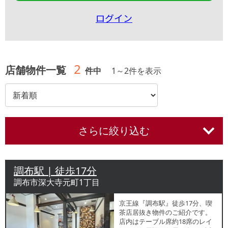
ログイン
2
店舗物件一覧
件中
1
～
2
件を表示
さらに絞り込む
調布駅 | 徒歩17分
調布市深大寺元町1丁目
京王線『調布駅』徒歩17分、喫
茶店居抜き物件のご紹介です。
店内はテーブル席約18席のレイ