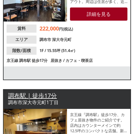
アウト。周辺は住居が多く、近
隣住民テイクアウト需要も期待
できます。諸条件等、お気軽に
詳細を見る
お問合せください。
222,000
賃料
円(税込)
エリア
調布市
深大寺元町
階数/面積
1F / 15.55坪 (51.4㎡)
京王線
調布駅
徒歩17分
居抜き
/
カフェ・喫茶店
調布駅 | 徒歩17分
調布市深大寺元町1丁目
京王線『調布駅』徒歩17分、カ
フェ居抜き物件のご紹介です。
店内はカウンターメインで約
12.5坪のコンパクトな店舗。新