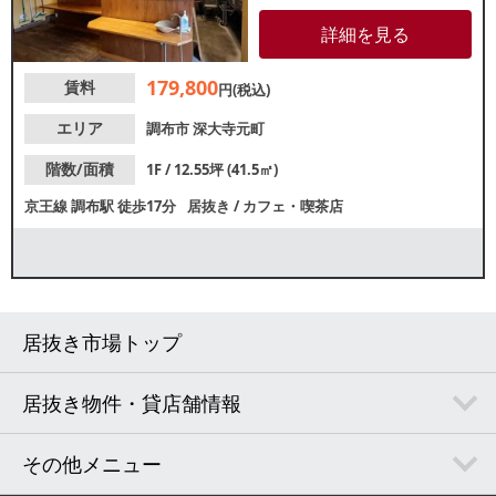
規出店・個人開業をお考えの方
にもおすすめです。佐須街道沿
詳細を見る
いの建物1階店舗で視認性良好！
重飲食のご相談も可能ですの
179,800
賃料
で、お気軽にお問合せくださ
円(税込)
い。
エリア
調布市
深大寺元町
階数/面積
1F / 12.55坪 (41.5㎡)
京王線
調布駅
徒歩17分
居抜き
/
カフェ・喫茶店
居抜き市場トップ
居抜き物件・貸店舗情報
その他メニュー