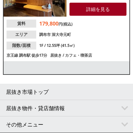
規出店・個人開業をお考えの方
にもおすすめです。佐須街道沿
詳細を見る
いの建物1階店舗で視認性良好！
重飲食のご相談も可能ですの
179,800
賃料
で、お気軽にお問合せくださ
円(税込)
い。
エリア
調布市
深大寺元町
階数/面積
1F / 12.55坪 (41.5㎡)
京王線
調布駅
徒歩17分
居抜き
/
カフェ・喫茶店
居抜き市場トップ
居抜き物件・貸店舗情報
その他メニュー