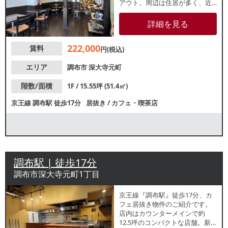
アウト。周辺は住居が多く、近
隣住民テイクアウト需要も期待
できます。諸条件等、お気軽に
詳細を見る
お問合せください。
222,000
賃料
円(税込)
エリア
調布市
深大寺元町
階数/面積
1F / 15.55坪 (51.4㎡)
京王線
調布駅
徒歩17分
居抜き
/
カフェ・喫茶店
調布駅 | 徒歩17分
調布市深大寺元町1丁目
京王線『調布駅』徒歩17分、カ
フェ居抜き物件のご紹介です。
店内はカウンターメインで約
12.5坪のコンパクトな店舗。新