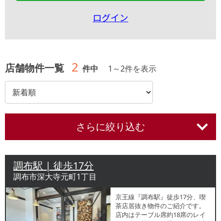
ログイン
2
店舗物件一覧
件中
1
～
2
件を表示
さらに絞り込む
調布駅 | 徒歩17分
調布市深大寺元町1丁目
京王線『調布駅』徒歩17分、喫
茶店居抜き物件のご紹介です。
店内はテーブル席約18席のレイ