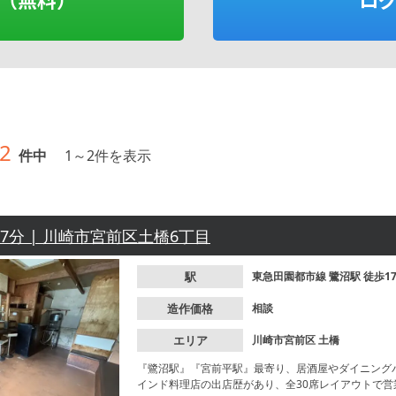
2
件中
1
～
2
件を表示
17分 | 川崎市宮前区土橋6丁目
駅
東急田園都市線
鷺沼駅
徒歩1
造作価格
相談
エリア
川崎市宮前区
土橋
『鷺沼駅』『宮前平駅』最寄り、居酒屋やダイニング
インド料理店の出店歴があり、全30席レイアウトで