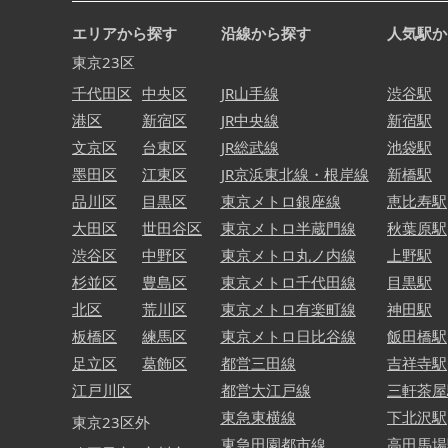
エリアから探す
沿線から探す
人気駅か
東京23区
千代田区
中央区
JR山手線
渋谷駅
港区
新宿区
JR中央線
新宿駅
文京区
台東区
JR総武線
池袋駅
墨田区
江東区
JR京浜東北線・根岸線
新橋駅
品川区
目黒区
東京メトロ銀座線
恵比寿駅
大田区
世田谷区
東京メトロ半蔵門線
秋葉原駅
渋谷区
中野区
東京メトロ丸ノ内線
上野駅
杉並区
豊島区
東京メトロ千代田線
目黒駅
北区
荒川区
東京メトロ有楽町線
神田駅
板橋区
練馬区
東京メトロ日比谷線
飯田橋駅
足立区
葛飾区
都営三田線
吉祥寺駅
江戸川区
都営大江戸線
三軒茶屋
東急東横線
下北沢駅
東京23区外
東急田園都市線
高田馬場