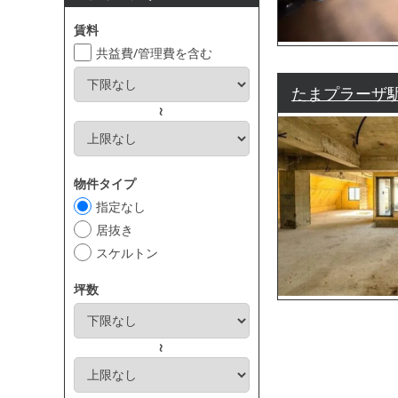
賃料
共益費/管理費を含む
たまプラーザ駅
～
物件タイプ
指定なし
居抜き
スケルトン
坪数
～