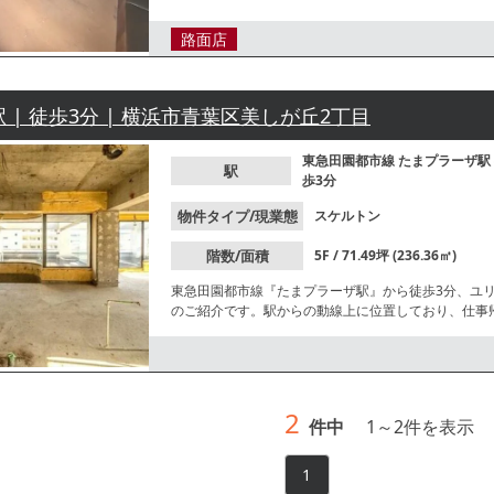
ください。
路面店
 | 徒歩3分 | 横浜市青葉区美しが丘2丁目
東急田園都市線
たまプラーザ駅
駅
歩3分
物件タイプ/現業態
スケルトン
階数/面積
5F / 71.49坪 (236.36㎡)
東急田園都市線『たまプラーザ駅』から徒歩3分、ユ
のご紹介です。駅からの動線上に位置しており、仕事
件等、お気軽にお問合せください。
2
件中
1
～
2
件を表示
1