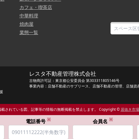
カフェ・喫茶店
中華料理
焼肉屋
業態一覧
レスタ不動産管理株式会社
古物商許可証：東京都公安委員会 第303311805146号
事業内容：店舗不動産のサブリース、店舗不動産の管理、店舗資
援
載されている図、記事等の情報の無断掲載を禁止します。 Copyright ©
居抜き市
※
※
電話番号
会員名