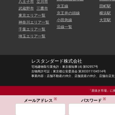
八王子市
立川市
京王線
田町駅
武蔵野市
三鷹市
京王井の頭線
横浜駅
東京エリア一覧
小田急線
大宮駅
神奈川エリア一覧
沿線一覧
千葉エリア一覧
埼玉エリア一覧
レスタンダード株式会社
宅地建物取引業免許：東京都知事 (4) 第92957号
古物商許可証：東京都公安委員会 第303311104514号
事業内容：店舗不動産の仲介、店舗資産の仲介、店舗出店支
「居抜き市場」に掲
※
※
メールアドレス
パスワード