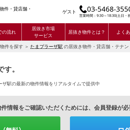
03-5468-355
物件・貸店舗・
ゲスト
営業時間：9:30～18:30(土日
居抜き市場
での流れ
居抜き物件とは？
よく
サービス
物件を探す
＞
たまプラーザ駅
の居抜き物件・貸店舗・テナン
です。
ーザ駅の最新の物件情報をリアルタイムで提供中
物件情報をご確認いただくためには、会員登録が必
（無料）
ロ