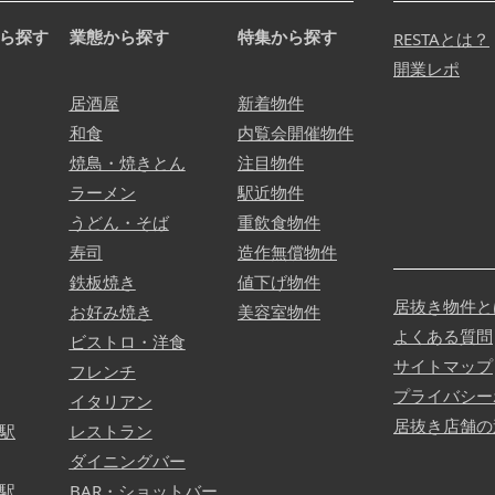
ら探す
業態から探す
特集から探す
RESTAとは？
開業レポ
居酒屋
新着物件
和食
内覧会開催物件
焼鳥・焼きとん
注目物件
ラーメン
駅近物件
うどん・そば
重飲食物件
寿司
造作無償物件
鉄板焼き
値下げ物件
居抜き物件と
お好み焼き
美容室物件
よくある質問
ビストロ・洋食
サイトマップ
フレンチ
プライバシー
イタリアン
居抜き店舗の
駅
レストラン
ダイニングバー
駅
BAR・ショットバー