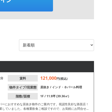
121,000
7分
賃料
円(税込)
物件タイプ/現業態
居抜き
/
インド・ネパール料理
階数/面積
1F / 11.9坪 (39.36㎡)
バーにおすすめな居抜き物件のご案内です。視認性良好な路面店！
営業していました。各種重飲食ご相談ですので、お気軽にお問合せ