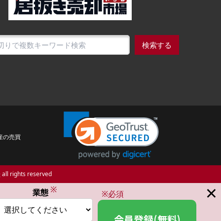
検索する
産の売買
場
all rights reserved
×
※
業態
※必須
会員登録(無料)