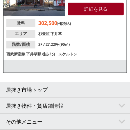
鳥屋が盛業中！近隣住民・駅利
用者の日常的な利用が期待でき
詳細を見る
ます。各業種等、お問合せくだ
さい。
302,500
賃料
円(税込)
エリア
杉並区
下井草
階数/面積
2F / 27.22坪 (90㎡)
西武新宿線
下井草駅
徒歩1分
スケルトン
居抜き市場トップ
居抜き物件・貸店舗情報
その他メニュー