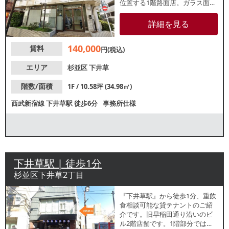
位置する1階路面店。ガラス面も
大きく視認性良好です。周辺は
住宅街が広がっているため、地
詳細を見る
域住民を中心とした集客が期待
できます。諸条件等、お気軽に
140,000
賃料
お問い合わせください。
円(税込)
エリア
杉並区
下井草
階数/面積
1F / 10.58坪 (34.98㎡)
西武新宿線
下井草駅
徒歩6分
事務所仕様
下井草駅 | 徒歩1分
杉並区下井草2丁目
『下井草駅』から徒歩1分、重飲
食相談可能な貸テナントのご紹
介です。旧早稲田通り沿いのビ
ル2階店舗です。1階部分では焼