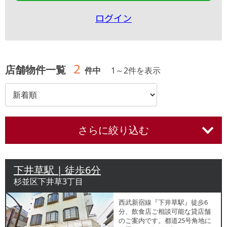
ログイン
2
店舗物件一覧
件中
1
～
2
件を表示
さらに絞り込む
下井草駅 | 徒歩6分
杉並区下井草3丁目
西武新宿線『下井草駅』徒歩6
分、飲食店ご相談可能な貸店舗
のご案内です。都道25号角地に