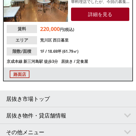
華料理店でしたが、今回の募集
から重飲食は不可になりまし
た。業態につきましては一度ご
詳細を見る
相談ください。道灌山通り沿い
の視認性良好な1階路面店です。
220,000
賃料
多種多様な国籍の方が多く住ん
円(税込)
でおり、幅広い客層の集客が期
待できる立地です。
エリア
荒川区
西日暮里
階数/面積
1F / 18.69坪 (61.79㎡)
京成本線
新三河島駅
徒歩3分
居抜き
/
定食屋
路面店
居抜き市場トップ
居抜き物件・貸店舗情報
その他メニュー