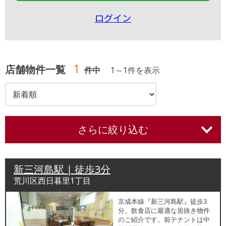
ログイン
1
店舗物件一覧
件中
1
～
1
件を表示
さらに絞り込む
新三河島駅 | 徒歩3分
荒川区西日暮里1丁目
京成本線『新三河島駅』徒歩3
分、飲食店に最適な居抜き物件
のご紹介です。前テナントは中