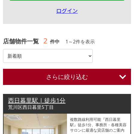
ログイン
2
店舗物件一覧
件中
1
～
2
件を表示
さらに絞り込む
西日暮里駅 | 徒歩1分
荒川区西日暮里5丁目
複数路線利用可能『西日暮里
駅』徒歩1分、事務所・各種美容
サロンに最適な貸店舗のご案内