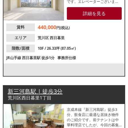
です。エレベーターございま
す。水回り以外の内装工事はＣ
工事となります。諸条件等、お
詳細を見る
気軽にお問合せください。
440,000
賃料
円(税込)
エリア
荒川区
西日暮里
階数/面積
10F / 26.33坪 (87.05㎡)
JR山手線
西日暮里駅
徒歩1分
事務所仕様
新三河島駅 | 徒歩3分
荒川区西日暮里1丁目
京成本線『新三河島駅』徒歩3
分、飲食店に最適な居抜き物件
のご紹介です。前テナントは中
華料理店でしたが、今回の募集