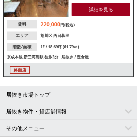
から重飲食は不可になりまし
た。業態につきましては一度ご
詳細を見る
相談ください。道灌山通り沿い
の視認性良好な1階路面店です。
220,000
賃料
多種多様な国籍の方が多く住ん
円(税込)
でおり、幅広い客層の集客が期
待できる立地です。
エリア
荒川区
西日暮里
階数/面積
1F / 18.69坪 (61.79㎡)
京成本線
新三河島駅
徒歩3分
居抜き
/
定食屋
路面店
居抜き市場トップ
居抜き物件・貸店舗情報
その他メニュー