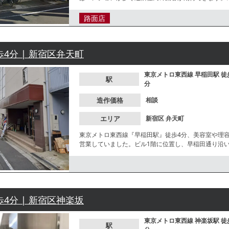
ださい。
路面店
歩4分 | 新宿区弁天町
東京メトロ東西線
早稲田駅
徒
駅
分
造作価格
相談
エリア
新宿区
弁天町
東京メトロ東西線『早稲田駅』徒歩4分、美容室や理
営業していました。ビル1階に位置し、早稲田通り沿
部分となります。諸条件等、お気軽にお問合せくださ
歩4分 | 新宿区神楽坂
東京メトロ東西線
神楽坂駅
徒
駅