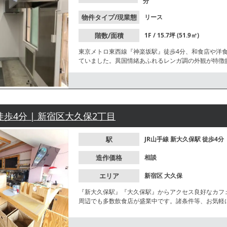
分
物件タイプ/現業態
リース
階数/面積
1F / 15.7坪 (51.9㎡)
東京メトロ東西線『神楽坂駅』徒歩4分、和食店や洋
ていました。異国情緒あふれるレンガ調の外観が特徴
などが入居中です。一部造作付きのため、初期費用を
徒歩4分 | 新宿区大久保2丁目
駅
JR山手線
新大久保駅
徒歩4分
造作価格
相談
エリア
新宿区
大久保
『新大久保駅』『大久保駅』からアクセス良好なカフ
周辺でも多数飲食店が盛業中です。諸条件等、お気軽