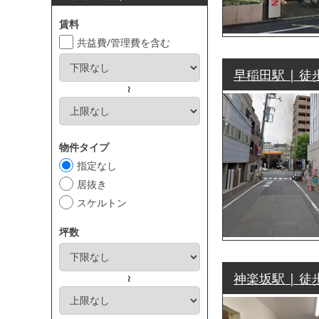
賃料
共益費/管理費を含む
早稲田駅 | 徒
～
物件タイプ
指定なし
居抜き
スケルトン
坪数
神楽坂駅 | 徒
～