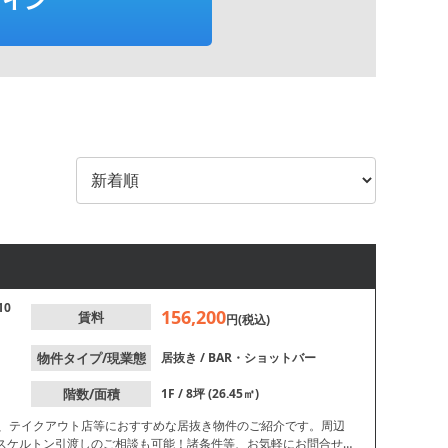
10
156,200
賃料
円(税込)
物件タイプ/現業態
居抜き
/
BAR・ショットバー
階数/面積
1F / 8坪 (26.45㎡)
ー、テイクアウト店等におすすめな居抜き物件のご紹介です。周辺
スケルトン引渡しのご相談も可能！諸条件等、お気軽にお問合せく