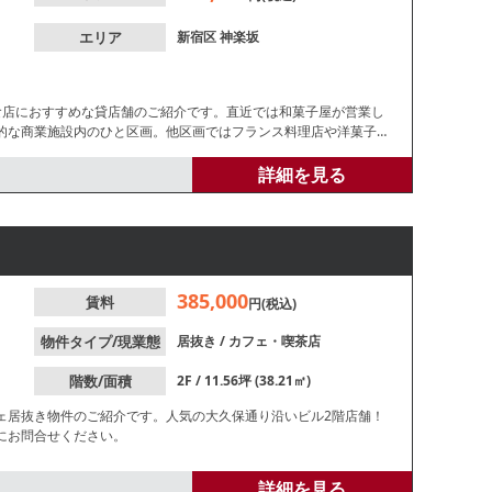
エリア
新宿区
神楽坂
食店におすすめな貸店舗のご紹介です。直近では和菓子屋が営業し
的な商業施設内のひと区画。他区画ではフランス料理店や洋菓子店
抑えての開業が可能！ご検討の方はお気軽にお問合せください。
詳細を見る
385,000
賃料
円(税込)
物件タイプ/現業態
居抜き
/
カフェ・喫茶店
階数/面積
2F / 11.56坪 (38.21㎡)
ェ居抜き物件のご紹介です。人気の大久保通り沿いビル2階店舗！
にお問合せください。
詳細を見る