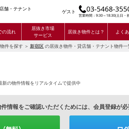
03-5468-355
店舗・テナント
ゲスト
営業時間：9:30～18:30(土日
居抜き市場
での流れ
居抜き物件とは？
よく
サービス
物件を探す
＞
新宿区
の居抜き物件・貸店舗・テナント物件一
最新の物件情報をリアルタイムで提供中
物件情報をご確認いただくためには、会員登録が必
（無料）
ロ