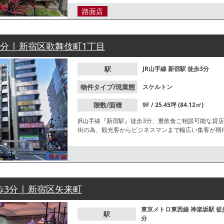
路面店
3分 | 新宿区歌舞伎町1丁目
駅
JR山手線
新宿駅
徒歩3分
物件タイプ/現業態
スケルトン
階数/面積
9F / 25.45坪 (84.12㎡)
JR山手線『新宿駅』徒歩3分、重飲食ご相談可能な貸
街の為、観光客からビジネスマンまで幅広い集客が期
歩3分 | 新宿区矢来町
東京メトロ東西線
神楽坂駅
徒
駅
分