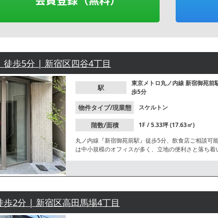
 徒歩5分 | 新宿区四谷4丁目
東京メトロ丸ノ内線
新宿御苑前
駅
歩5分
物件タイプ/現業態
スケルトン
階数/面積
1F / 5.33坪 (17.63㎡)
丸ノ内線『新宿御苑前駅』徒歩5分、飲食店ご相談可
は中小規模のオフィスが多く、立地の便利さと落ち着
ます。業種等お気軽にお問合せください。
徒歩2分 | 新宿区高田馬場4丁目