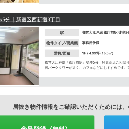
歩5分 | 新宿区西新宿3丁目
駅
都営大江戸線
都庁前駅
徒歩5
物件タイプ/現業態
事務所仕様
階数/面積
1F / 4.99坪 (16.5㎡)
都営大江戸線『都庁前駅』徒歩5分、軽飲食店ご相談
宿パークタワーが近く、カフェなどにおすすめです。
居抜き物件情報をご確認いただくためには、
会員登録（無料）