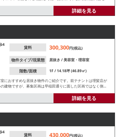
詳細を見る
歩4
300,300
賃料
円(税込)
物件タイプ/現業態
居抜き
/
美容室・理容室
階数/面積
1F / 14.18坪 (46.89㎡)
容室におすすめな居抜き物件のご紹介です。前テナントは理髪店が
いの建物ですが、募集区画は早稲田通りに面した区画ではなく側面
い。
詳細を見る
歩4
430,000
賃料
円(税込)