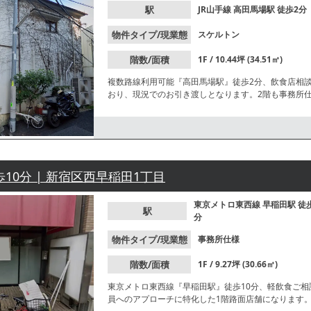
駅
JR山手線
高田馬場駅
徒歩2分
物件タイプ/現業態
スケルトン
階数/面積
1F / 10.44坪 (34.51㎡)
複数路線利用可能『高田馬場駅』徒歩2分、飲食店相
おり、現況でのお引き渡しとなります。2階も事務所
い。
歩10分 | 新宿区西早稲田1丁目
東京メトロ東西線
早稲田駅
徒
駅
分
物件タイプ/現業態
事務所仕様
階数/面積
1F / 9.27坪 (30.66㎡)
東京メトロ東西線『早稲田駅』徒歩10分、軽飲食ご
員へのアプローチに特化した1階路面店舗になります