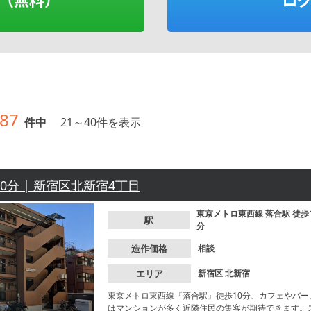
87
件中
21
～
40
件を表示
10分 | 新宿区北新宿4丁目
東京メトロ東西線
落合駅
徒歩
駅
分
造作価格
相談
エリア
新宿区
北新宿
東京メトロ東西線『落合駅』徒歩10分、カフェやバ
はマンションが多く近隣住民の集客が期待できます。