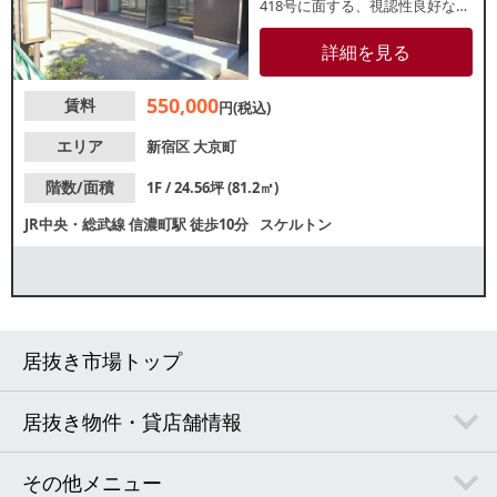
418号に面する、視認性良好な1
階路面店。大通りに面している
ため、通行人だけでなく車から
詳細を見る
の認知も期待できます。諸条件
等、お気軽にお問い合わせくだ
550,000
賃料
さい。
円(税込)
エリア
新宿区
大京町
階数/面積
1F / 24.56坪 (81.2㎡)
JR中央・総武線
信濃町駅
徒歩10分
スケルトン
居抜き市場トップ
居抜き物件・貸店舗情報
その他メニュー