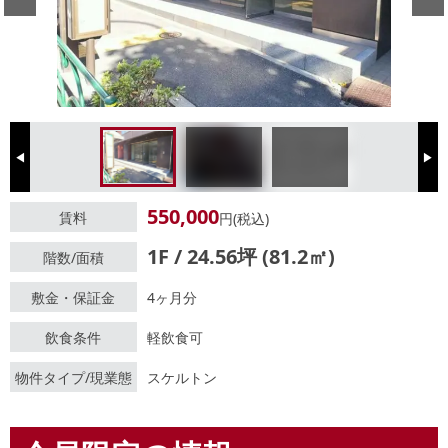
Previous
Next
550,000
賃料
円(税込)
1F / 24.56坪 (81.2㎡)
階数/面積
敷金・保証金
4ヶ月分
飲食条件
軽飲食可
物件タイプ/現業態
スケルトン