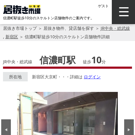
ゲスト
信濃町駅徒歩10分のスケルトン店舗物件のご案内です。
居抜き市場トップ
＞
居抜き物件、貸店舗を探す
＞
JR中央・総武線
,
新宿区
＞
信濃町駅徒歩10分のスケルトン店舗物件詳細
信濃町駅
10
JR中央・総武線
徒歩
分
所在地
新宿区大京町・・・詳細は
ログイン
Previous
Next